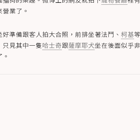
來營業了。
坐好準備跟客人拍大合照，前排坐著法鬥、
柯基
，只見其中一隻
哈士奇
跟
薩摩耶犬
坐在後面似乎
了。