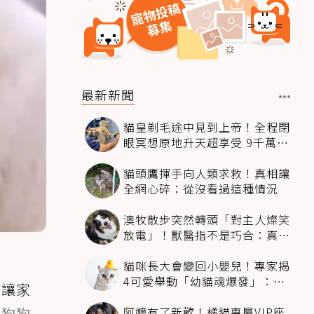
最新新聞
貓皇剃毛途中見到上帝！全程閉
眼冥想原地升天超享受 9千萬人
笑翻
貓頭鷹揮手向人類求救！真相讓
全網心碎：從沒看過這種情況
澳牧散步突然轉頭「對主人燦笑
放電」！獸醫指不是巧合：真相
超窩心
貓咪長大會變回小嬰兒！專家揭
4可愛舉動「幼貓魂爆發」：本
，讓家
喵還想當寶寶～
阿嬤有了新歡！橘貓專屬VIP座
有
狗狗