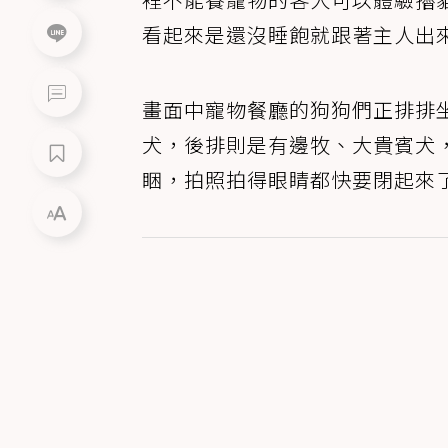
看起來是還沒睡飽就跟著主人出
畫面中寵物餐廳的狗狗們正排排
犬，後排則是有邊牧、大貴賓犬
睏，拍照拍得眼睛都快要閉起來