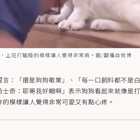
，上班打瞌睡的模樣讓人覺得非常萌。圖/翻攝自微博
留言：「還是狗狗敬業」、「每一口飼料都不是
哈士奇：耶哥我好睏啊」表示狗狗看起來就像是
作的模樣讓人覺得非常可愛又有點心疼。