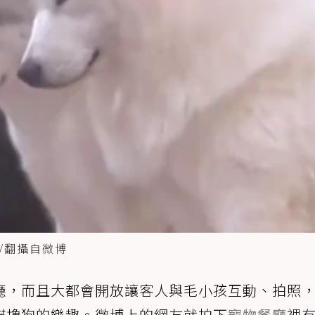
/翻攝自微博
廳，而且大都會開放讓客人與毛小孩互動、拍照
貓擼狗的樂趣。微博上的網友就拍下
寵物餐廳
裡