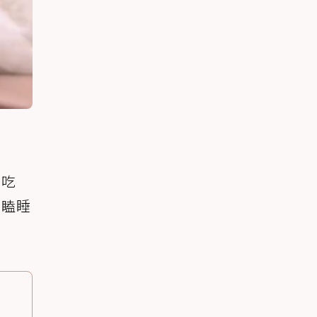
白吃
打瞌睡