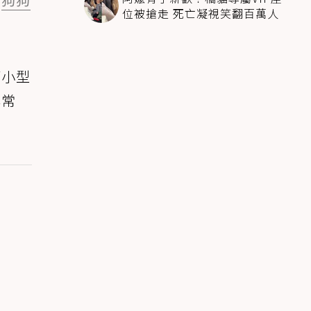
位被搶走 死亡凝視笑翻百萬人
等小型
非常