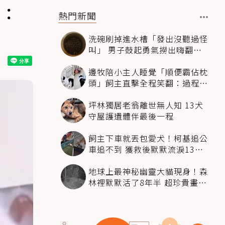
」：
熱門新聞
洗碗刷掉進水槽「發出沒聽過怪
叫」 男子鼓起勇氣撈出嗨翻：
超可愛
邊牧陪小主人睡覺「順便霸佔枕
頭」飼主直擊全程笑翻：過程絲
滑到太自然
坪林獨居老翁離世無人知 13犬
守屋護遺體伴最後一程
飼主下車就丟包愛犬！柯基追公
車追不到 獲救後默默流淚13萬
人心都碎了
地球上最神秘幽靈大貓現身！森
林裡默默活了8年半 超珍貴畫面
科學家嗨翻