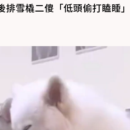
 後排雪橇二傻「低頭偷打瞌睡