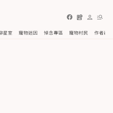
聊星室
寵物迷因
悼念專區
寵物村民
作者群