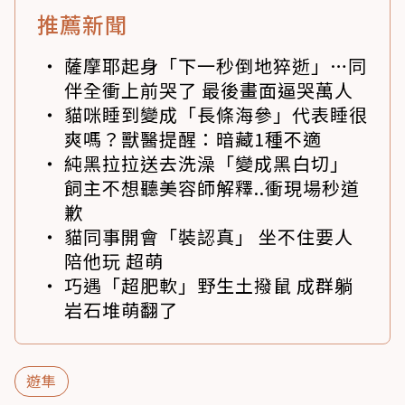
推薦新聞
薩摩耶起身「下一秒倒地猝逝」…同
伴全衝上前哭了 最後畫面逼哭萬人
貓咪睡到變成「長條海參」代表睡很
爽嗎？獸醫提醒：暗藏1種不適
純黑拉拉送去洗澡「變成黑白切」
飼主不想聽美容師解釋..衝現場秒道
歉
貓同事開會「裝認真」 坐不住要人
陪他玩 超萌
巧遇「超肥軟」野生土撥鼠 成群躺
岩石堆萌翻了
遊隼