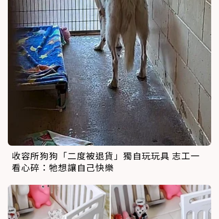
收容所狗狗「二度被退貨」獨自玩玩具 志工一
看心碎：牠想讓自己快樂