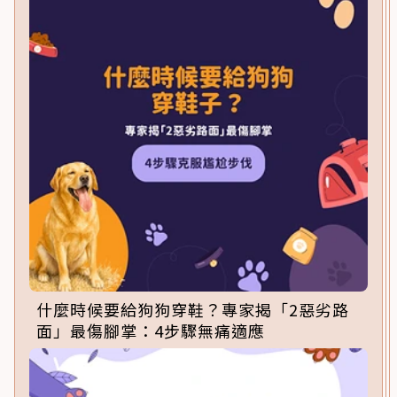
什麼時候要給狗狗穿鞋？專家揭「2惡劣路
面」最傷腳掌：4步驟無痛適應