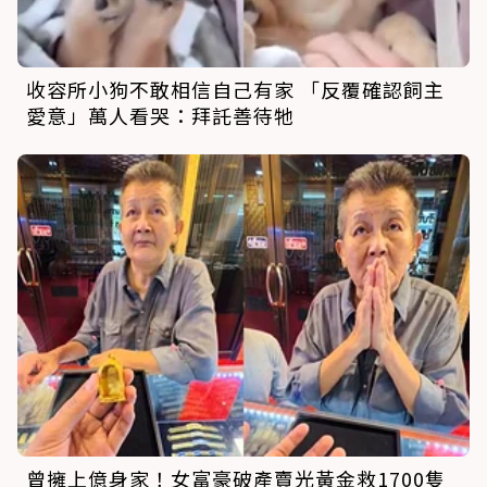
收容所小狗不敢相信自己有家 「反覆確認飼主
愛意」萬人看哭：拜託善待牠
曾擁上億身家！女富豪破產賣光黃金救1700隻