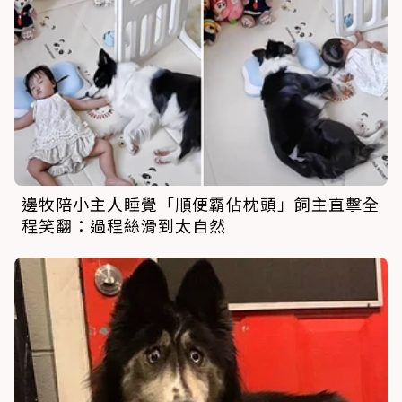
邊牧陪小主人睡覺「順便霸佔枕頭」飼主直擊全
程笑翻：過程絲滑到太自然