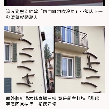
流浪狗熱到絕望「趴門縫想吹冷氣」…飯店下一
秒暖舉感動萬人
屋外牆釘滿木條直通三樓 竟是飼主打造「貓咪
專屬回家捷徑」鄰居看傻