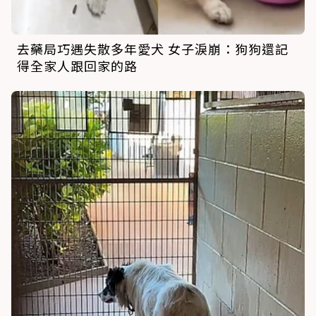
去藥局巧遇失散多年愛犬 女子淚崩：狗狗還記
得全家人跟回家的路