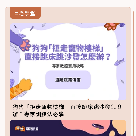
#毛學堂
狗狗「拒走寵物樓梯」直接跳床跳沙發怎麼
辦？專家訓練法必學