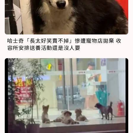
哈士奇「長太好笑賣不掉」慘遭寵物店拋棄 收
容所安排送養活動還是沒人要