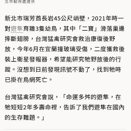
北市動保處提供
新北市瑞芳酋長岩45公尺峭壁，2021年時一
對
遊隼
育雛3隻幼鳥，其中「二寶」滑落巢邊
摔斷翅膀，台灣猛禽研究會救治康復後野
放，今年6月在宜蘭撞玻璃受傷，二度獲救後
裝上衛星發報器，希望能研究牠野放後的行
蹤。沒想到日前發現訊號不動了，找到牠時
已掛在鳥網死亡。
台灣猛禽研究會說，「命運多舛的遊隼，在
牠短短2年多壽命裡，告訴了我們遊隼在國內
的生存難題。」