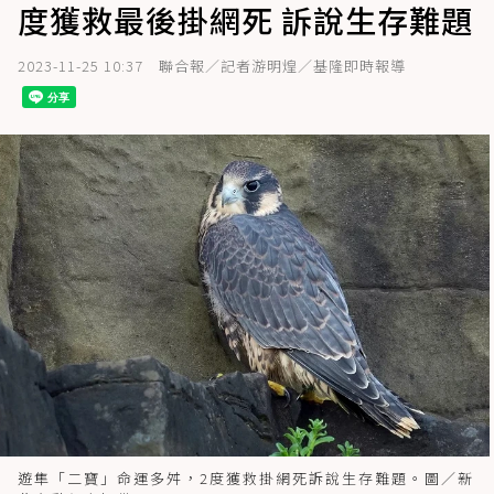
度獲救最後掛網死 訴說生存難題
2023-11-25 10:37
聯合報／記者游明煌／基隆即時報導
遊隼「二寶」命運多舛，2度獲救掛網死訴說生存難題。圖／新