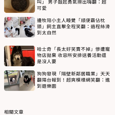
叫」 男子鼓起勇氣撈出嗨翻：超
可愛
邊牧陪小主人睡覺「順便霸佔枕
頭」飼主直擊全程笑翻：過程絲滑
到太自然
哈士奇「長太好笑賣不掉」慘遭寵
物店拋棄 收容所安排送養活動還
是沒人要
狗狗發現「隔壁新鄰居職業」天天
翻陽台報到！超爽模樣網笑翻：進
到遊樂園
相關文章