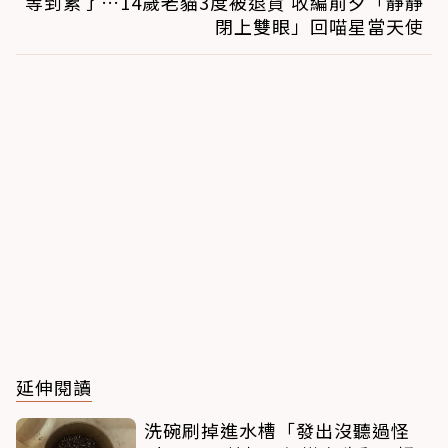
等到累了…14歲老貓3度被退貨 收編前夕「靜靜
閉上雙眼」回喵星當天使
延伸閱讀
洗碗刷掉進水槽「發出沒聽過怪