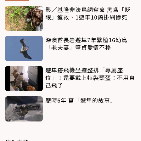
影／基隆非法鳥網奪命 黑鳶「眨
眼」獲救、1遊隼10鴿掛網慘死
深澳酋長岩遊隼7年繁殖16幼鳥
「老夫妻」堅貞愛情不移
遊隼搭飛機坐擁整排「專屬座
位」！還要戴上特製頭盔：不用自
己飛了
歷時6年 寫「遊隼的故事」