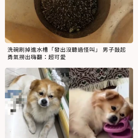
洗碗刷掉進水槽「發出沒聽過怪叫」 男子鼓起
勇氣撈出嗨翻：超可愛