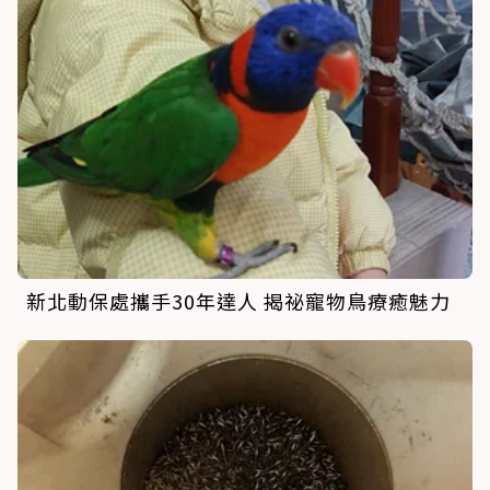
新北動保處攜手30年達人 揭祕寵物鳥療癒魅力