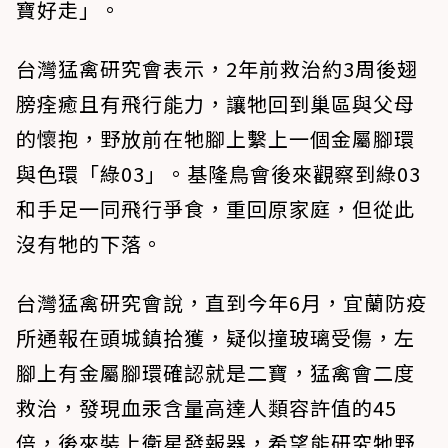
寶好走」。
台灣猛禽研究會表示，2年前救治約3周後翅
膀痊癒且有飛行能力，讓牠回到巢區與父母
的懷抱，野放前在牠腳上繫上一個金屬腳環
與色環「綠03」。基隆鳥會後來觀察到綠03
和手足一同飛行爭食，重回原家庭，但從此
沒有牠的下落。
台灣猛禽研究會說，直到今年6月，宜蘭防疫
所通報在頭城鎮拾獲，疑似撞玻璃受傷，左
腳上有金屬腳環確認就是二寶，猛禽會二度
救治，發現血汞含量高達人類容許值的45
倍，後來裝上衛星發報器，希望能研究牠野