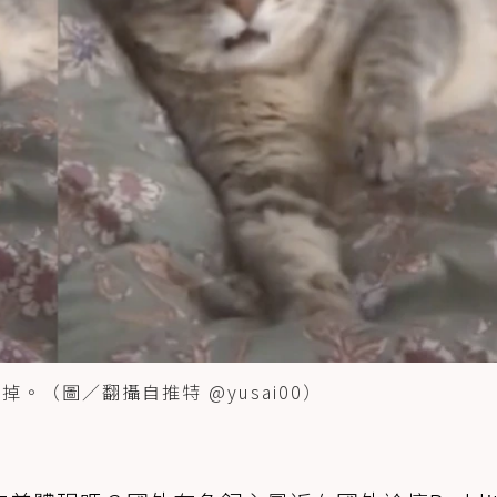
掉。（圖／翻攝自推特 @yusai00）