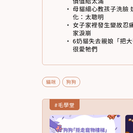
價值給太滿
母貓細心教孩子洗臉 
化：太聰明
女子家裡發生變故忍痛
家淚崩
6奶貓失去親娘「把大
很愛牠們
貓咪
狗狗
#毛學堂