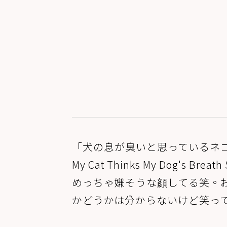
「犬の息が臭いと思っているネ
My Cat Thinks My Dog's Breath 
めっちゃ嫌そうな顔してる笑。
かどうかは分からないけど笑っ