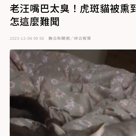
老汪嘴巴太臭！虎斑貓被熏
怎這麼難聞
2023-12-06 09:58
聯合新聞網／綜合報導