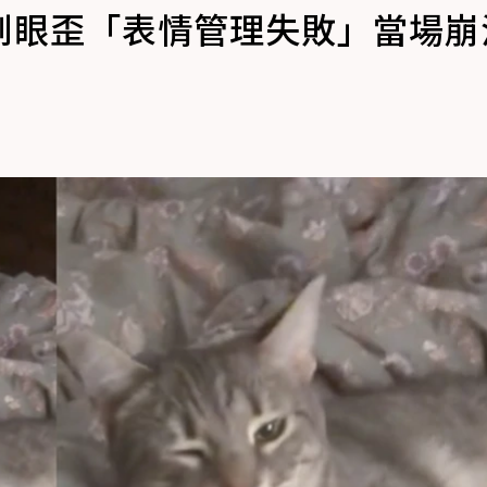
到眼歪「表情管理失敗」當場崩