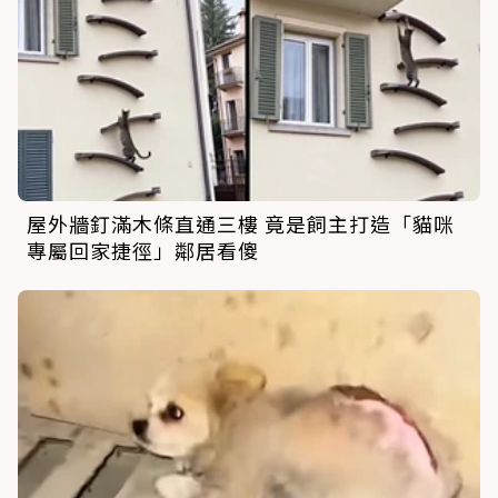
屋外牆釘滿木條直通三樓 竟是飼主打造「貓咪
專屬回家捷徑」鄰居看傻