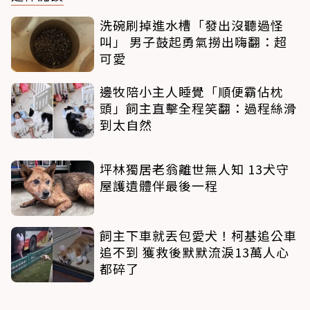
洗碗刷掉進水槽「發出沒聽過怪
叫」 男子鼓起勇氣撈出嗨翻：超
可愛
邊牧陪小主人睡覺「順便霸佔枕
頭」飼主直擊全程笑翻：過程絲滑
到太自然
坪林獨居老翁離世無人知 13犬守
屋護遺體伴最後一程
飼主下車就丟包愛犬！柯基追公車
追不到 獲救後默默流淚13萬人心
都碎了