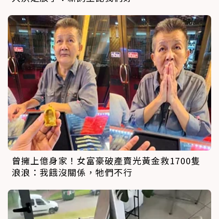
曾擁上億身家！女富豪破產賣光黃金救1700隻
浪浪：我餓沒關係，牠們不行