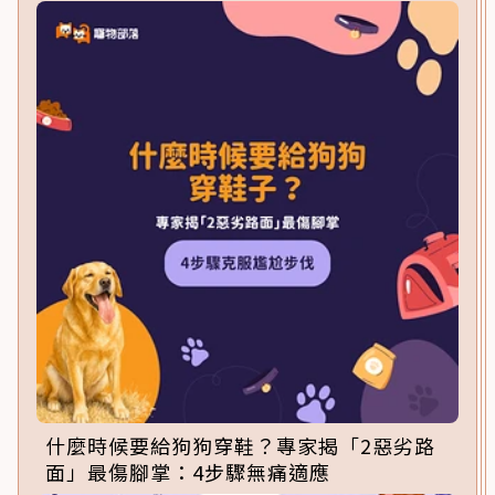
什麼時候要給狗狗穿鞋？專家揭「2惡劣路
面」最傷腳掌：4步驟無痛適應