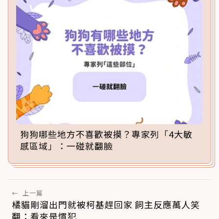
狗狗哪些地方不喜歡被摸？專家列「4大敏
感區域」：一碰就翻臉
←
上一篇
橘貓剛溜出門就被柯基趕回家 飼主反應萬人笑
翻：看來是慣犯