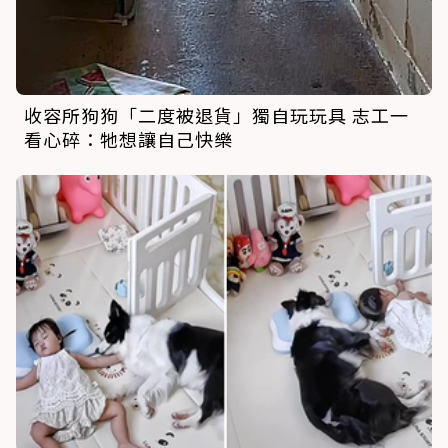
收容所狗狗「二度被退貨」獨自玩玩具 志工一
看心碎：牠想讓自己快樂