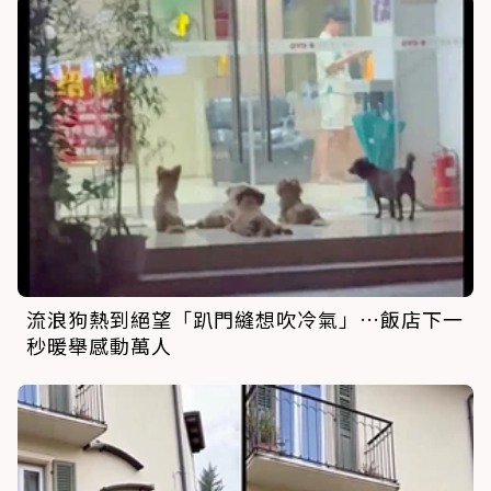
流浪狗熱到絕望「趴門縫想吹冷氣」…飯店下一
秒暖舉感動萬人