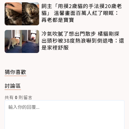
飼主「用摸2歲貓的手法摸20歲老
貓」 溫馨畫面百萬人紅了眼眶：
再老都是寶寶
冷氣吹膩了想出門散步 橘貓剛探
出頭秒被38度熱浪嚇到倒退嚕：還
是家裡舒服
猜你喜歡
討論區
共有
0
則留言