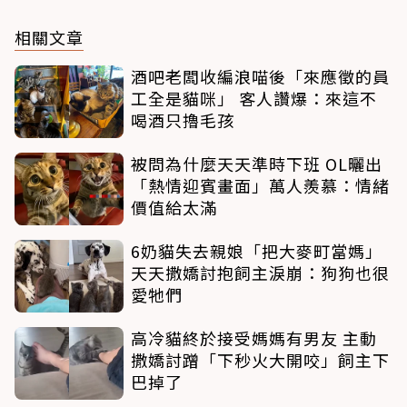
相關文章
酒吧老闆收編浪喵後「來應徵的員
工全是貓咪」 客人讚爆：來這不
喝酒只擼毛孩
被問為什麼天天準時下班 OL曬出
「熱情迎賓畫面」萬人羨慕：情緒
價值給太滿
6奶貓失去親娘「把大麥町當媽」
天天撒嬌討抱飼主淚崩：狗狗也很
愛牠們
高冷貓終於接受媽媽有男友 主動
撒嬌討蹭「下秒火大開咬」飼主下
巴掉了