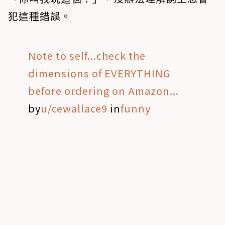
犯這種錯誤。
Note to self...check the
dimensions of EVERYTHING
before ordering on Amazon...
by
u/cewallace9
in
funny