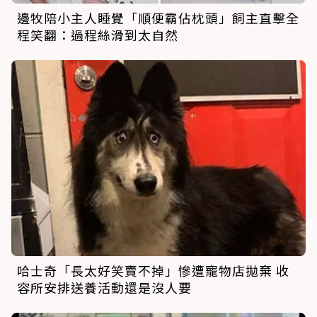
邊牧陪小主人睡覺「順便霸佔枕頭」飼主直擊全
程笑翻：過程絲滑到太自然
哈士奇「長太好笑賣不掉」慘遭寵物店拋棄 收
容所安排送養活動還是沒人要