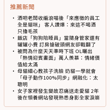
推薦新聞
酒吧老闆收編浪喵後「來應徵的員工
全是貓咪」 客人讚爆：來這不喝酒
只擼毛孩
飯店「狗狗陪睡員」當隨身管家還有
罐罐小費 訂房搶破頭網友卻戰翻了
被問為什麼天天準時下班 OL曬出
「熱情迎賓畫面」萬人羨慕：情緒價
值給太滿
母貓細心教孩子洗臉 奶貓一學就會
「母子動作100%同步」網融化：太
聰明
女子家裡發生變故忍痛送走愛貓 2年
後在領養網站發現熟悉身影全家淚崩