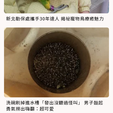
新北動保處攜手30年達人 揭祕寵物鳥療癒魅力
洗碗刷掉進水槽「發出沒聽過怪叫」 男子鼓起
勇氣撈出嗨翻：超可愛