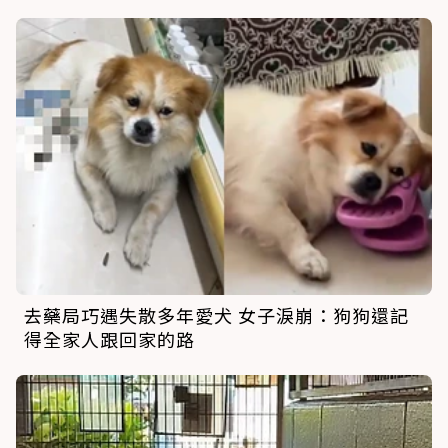
去藥局巧遇失散多年愛犬 女子淚崩：狗狗還記
得全家人跟回家的路