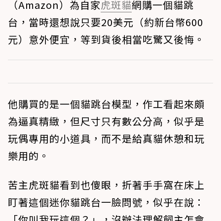
（Amazon）為自家
虎斑貓
網購一個貓跳
台，當時還想說只要20美元（約新台幣600
元）意外便宜，等到貨後相當吃驚又後悔。
他購買的是一個貓跳台模型，作工看起來頗
為逼真精緻，但尺寸只有數公分高，似乎是
玩偶專用的小道具，而不是給真貓休憩和玩
樂用的。
苦主虎斑貓看到也傻眼，折著手手窩在床上
盯著這個迷你貓跳台一臉問號，似乎在說：
「你叫我玩這個？」，沒辦法理解飼主怎會