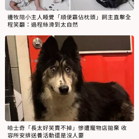
邊牧陪小主人睡覺「順便霸佔枕頭」飼主直擊全
程笑翻：過程絲滑到太自然
哈士奇「長太好笑賣不掉」慘遭寵物店拋棄 收
容所安排送養活動還是沒人要