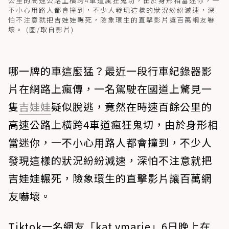
公里的高速公路上橫跨4車道瘋狂鬼切，由於身形相當迷你，一
不小心用路人都會撞到，不少人發現這樣的狀況紛紛減速，深
怕不注意就把吉娃娃輾死，險象環生的直擊影片讓百萬網友嚇
壞。 (圖/取自影片)
哪一牌的車這麼猛？最近一段行車紀錄器影
片在網路上瘋傳，一名駕駛在國道上驚見一
隻
吉娃娃
疑似脫逃，竟然在時速百餘公里的
高速公路上橫跨4車道瘋狂鬼切，由於身形相
當迷你，一不小心用路人都會撞到，不少人
發現這樣的狀況紛紛減速，深怕不注意就把
吉娃娃輾死，險象環生的直擊影片讓百萬網
友嚇壞。
Tiktok一名網友「kat.vmarie」6日晚上在