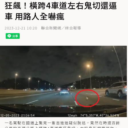
狂飆！橫跨4車道左右鬼切還逼
車 用路人全嚇瘋
2023-12-21 10:20
聯合新聞網／綜合報導
一名駕駛在國道上驚見一隻吉娃娃疑似脫逃，竟然在時速百餘