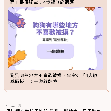
面」最傷腳掌：4步驟無痛適應
狗狗哪些地方不喜歡被摸？專家列「4大敏
感區域」：一碰就翻臉
←
上一篇
母貓細心教孩子洗臉 奶貓一學就會「母子動作