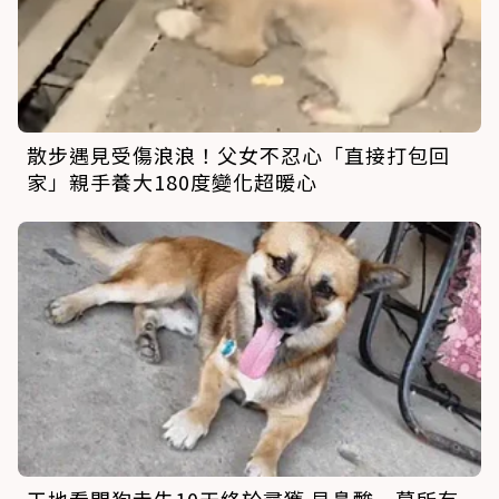
散步遇見受傷浪浪！父女不忍心「直接打包回
家」親手養大180度變化超暖心
工地看門狗走失10天終於尋獲 見鼻酸一幕所有