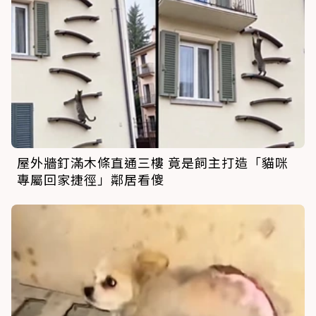
屋外牆釘滿木條直通三樓 竟是飼主打造「貓咪
專屬回家捷徑」鄰居看傻