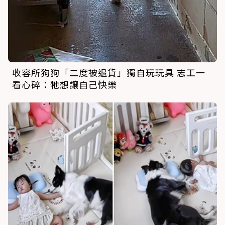
收容所狗狗「二度被退貨」獨自玩玩具 志工一
看心碎：牠想讓自己快樂