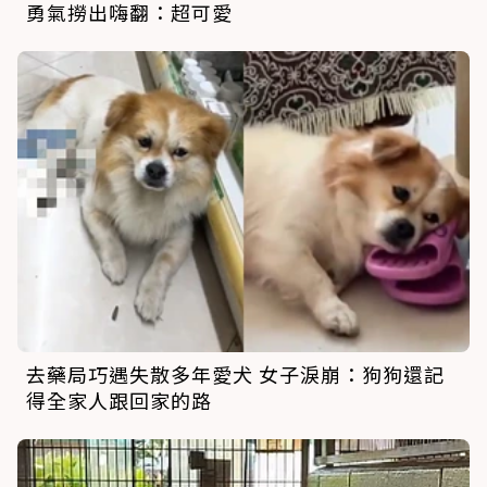
勇氣撈出嗨翻：超可愛
去藥局巧遇失散多年愛犬 女子淚崩：狗狗還記
得全家人跟回家的路