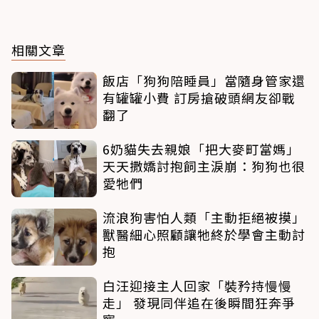
相關文章
飯店「狗狗陪睡員」當隨身管家還
有罐罐小費 訂房搶破頭網友卻戰
翻了
6奶貓失去親娘「把大麥町當媽」
天天撒嬌討抱飼主淚崩：狗狗也很
愛牠們
流浪狗害怕人類「主動拒絕被摸」
獸醫細心照顧讓牠終於學會主動討
抱
白汪迎接主人回家「裝矜持慢慢
走」 發現同伴追在後瞬間狂奔爭