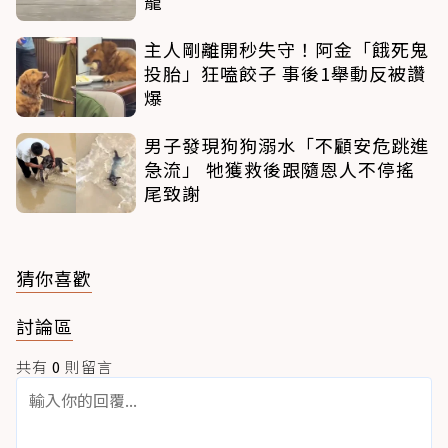
寵
主人剛離開秒失守！阿金「餓死鬼
投胎」狂嗑餃子 事後1舉動反被讚
爆
男子發現狗狗溺水「不顧安危跳進
急流」 牠獲救後跟隨恩人不停搖
尾致謝
猜你喜歡
討論區
共有
0
則留言