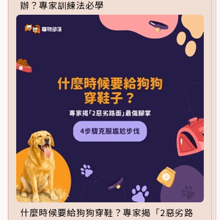
辦？專家訓練法必學
什麼時候要給狗狗穿鞋？專家揭「2惡劣路