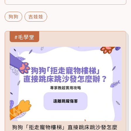
狗狗
吉娃娃
#毛學堂
狗狗「拒走寵物樓梯」直接跳床跳沙發怎麼