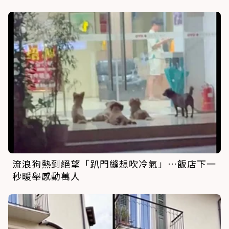
流浪狗熱到絕望「趴門縫想吹冷氣」…飯店下一
秒暖舉感動萬人