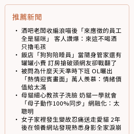
推薦新聞
酒吧老闆收編浪喵後「來應徵的員工
全是貓咪」 客人讚爆：來這不喝酒
只擼毛孩
飯店「狗狗陪睡員」當隨身管家還有
罐罐小費 訂房搶破頭網友卻戰翻了
被問為什麼天天準時下班 OL曬出
「熱情迎賓畫面」萬人羨慕：情緒價
值給太滿
母貓細心教孩子洗臉 奶貓一學就會
「母子動作100%同步」網融化：太
聰明
女子家裡發生變故忍痛送走愛貓 2年
後在領養網站發現熟悉身影全家淚崩