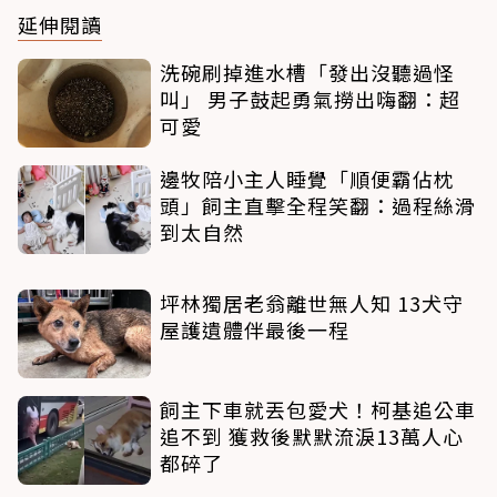
延伸閱讀
洗碗刷掉進水槽「發出沒聽過怪
叫」 男子鼓起勇氣撈出嗨翻：超
可愛
邊牧陪小主人睡覺「順便霸佔枕
頭」飼主直擊全程笑翻：過程絲滑
到太自然
坪林獨居老翁離世無人知 13犬守
屋護遺體伴最後一程
飼主下車就丟包愛犬！柯基追公車
追不到 獲救後默默流淚13萬人心
都碎了