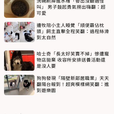
洗碗刷掉進水槽「發出沒聽過怪
叫」 男子鼓起勇氣撈出嗨翻：超
可愛
邊牧陪小主人睡覺「順便霸佔枕
頭」飼主直擊全程笑翻：過程絲滑
到太自然
哈士奇「長太好笑賣不掉」慘遭寵
物店拋棄 收容所安排送養活動還
是沒人要
狗狗發現「隔壁新鄰居職業」天天
翻陽台報到！超爽模樣網笑翻：進
到遊樂園