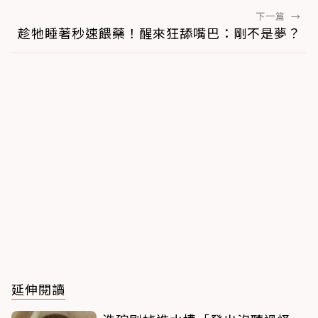
下一篇
→
趁牠睡著秒速餵藥！醒來狂舔嘴巴：剛不是夢？
延伸閱讀