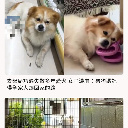
去藥局巧遇失散多年愛犬 女子淚崩：狗狗還記
得全家人跟回家的路