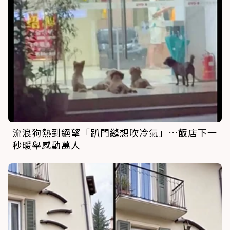
流浪狗熱到絕望「趴門縫想吹冷氣」…飯店下一
秒暖舉感動萬人