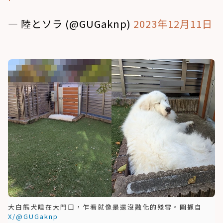
— 陸とソラ (@GUGaknp)
2023年12月11日
大白熊犬睡在大門口，乍看就像是還沒融化的殘雪。圖擷自
X/@GUGaknp