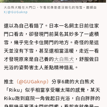
大白熊犬睡在大門口，乍看就像是還沒融化的殘雪。圖擷自
X/@GUGaknp
還以為自己看錯了。日本一名飼主日前往家
門口看去，卻發現門前莫名其妙多了一處積
雪，幾乎完全卡住開門的地方。奇怪的是這
天並沒有下雪，甚至還相當溫暖，走近一看
才發現原來是自己養的
大白熊犬
，舒服做日
光浴的姿勢害主人差點精神錯亂。
推主
（@GUGaknp）
分享6歲的大白熊犬
「Riku」似乎相當享受曬太陽的感覺，某天
Riku跑到庭院一角做起日光浴，白白胖胖的
身軀幾乎塞滿大門的門檻，看起來就像是一