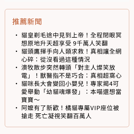
推薦新聞
貓皇剃毛途中見到上帝！全程閉眼冥
想原地升天超享受 9千萬人笑翻
貓頭鷹揮手向人類求救！真相讓全網
心碎：從沒看過這種情況
澳牧散步突然轉頭「對主人燦笑放
電」！獸醫指不是巧合：真相超窩心
貓咪長大會變回小嬰兒！專家揭4可
愛舉動「幼貓魂爆發」：本喵還想當
寶寶～
阿嬤有了新歡！橘貓專屬VIP座位被
搶走 死亡凝視笑翻百萬人