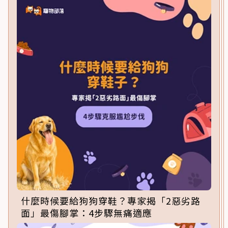
什麼時候要給狗狗穿鞋？專家揭「2惡劣路
面」最傷腳掌：4步驟無痛適應