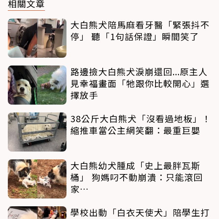
相關文章
大白熊犬陪馬麻看牙醫「緊張抖不
停」 聽「1句話保證」瞬間笑了
路邊撿大白熊犬淚崩還回...原主人
見幸福畫面「牠跟你比較開心」選
擇放手
38公斤大白熊犬「沒看過地板」！
縮推車當公主網笑翻：最重巨嬰
大白熊幼犬腫成「史上最胖瓦斯
桶」 狗媽叼不動崩潰：只能滾回
家…
學校出動「白衣天使犬」陪學生打