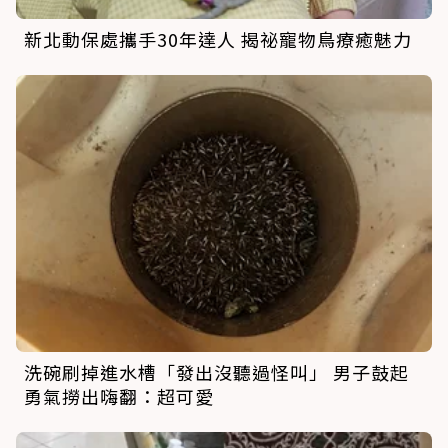
新北動保處攜手30年達人 揭祕寵物鳥療癒魅力
洗碗刷掉進水槽「發出沒聽過怪叫」 男子鼓起
勇氣撈出嗨翻：超可愛