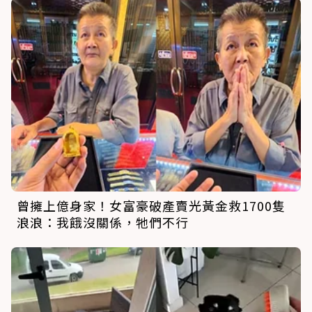
曾擁上億身家！女富豪破產賣光黃金救1700隻
浪浪：我餓沒關係，牠們不行