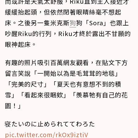
而或許是天氣太舒服，Riku直到主人接近才
緩緩抬起頭，但依然閉著眼睛絲毫不想起
床。之後另一隻米克斯
狗
狗「Sora」也跟上
吵醒Riku的行列，Riku才終於露出不甘願的
眼神起床。
有趣的照片吸引百萬網友觀看，在貼文下方
留言笑說「一開始以為是毛茸茸的地毯」
「完美的尺寸」「夏天也有意想不到的積
雪」「看起來很睏欸」「羨慕牠有自己的花
園！」
寝たいのに止められててわろた
pic.twitter.com/rkOx9iztiV