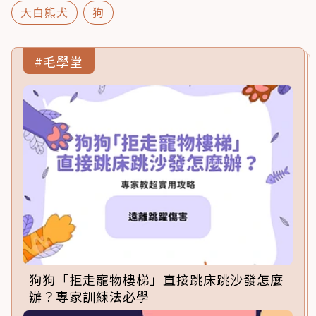
大白熊犬
狗
#毛學堂
狗狗「拒走寵物樓梯」直接跳床跳沙發怎麼
辦？專家訓練法必學