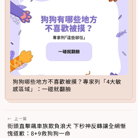
狗狗哪些地方不喜歡被摸？專家列「4大敏
感區域」：一碰就翻臉
←
上一篇
街頭直擊飆車族欺負浪犬 下秒神反轉讓全網慚
愧道歉：8+9救狗狗一命