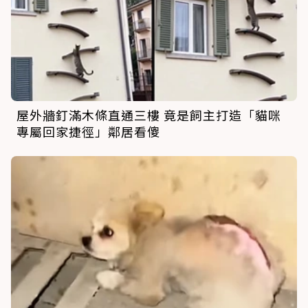
屋外牆釘滿木條直通三樓 竟是飼主打造「貓咪
專屬回家捷徑」鄰居看傻