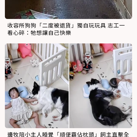
收容所狗狗「二度被退貨」獨自玩玩具 志工一
看心碎：牠想讓自己快樂
邊牧陪小主人睡覺「順便霸佔枕頭」飼主直擊全