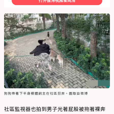
狗狗帶著下半身裸體飼主在社區狂奔。圖取自微博
社區監視器也拍到男子光著屁股被拖著裸奔