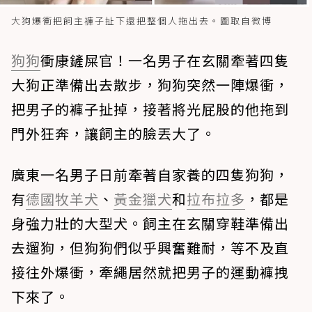
大狗爆衝把飼主褲子扯下還把整個人拖出去。圖取自微博
狗狗
衝康鏟屎官！一名男子在玄關牽著四隻
大狗正準備出去散步，狗狗突然一陣爆衝，
把男子的褲子扯掉，接著將光屁股的他拖到
門外狂奔，讓飼主的臉丟大了。
廣東一名男子日前牽著自家養的四隻狗狗，
有
德國牧羊犬
、
黃金獵犬
和
拉布拉多
，都是
身強力壯的大型犬。飼主在玄關穿鞋準備出
去遛狗，但狗狗們似乎興奮難耐，等不及直
接往外爆衝，牽繩居然就把男子的運動褲拽
下來了。