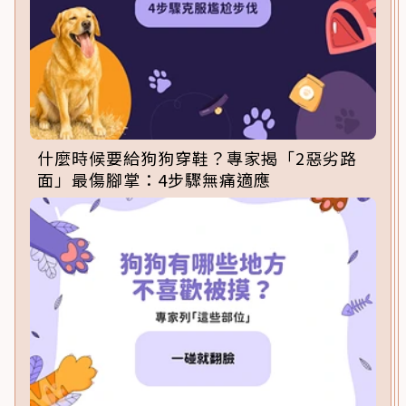
什麼時候要給狗狗穿鞋？專家揭「2惡劣路
面」最傷腳掌：4步驟無痛適應