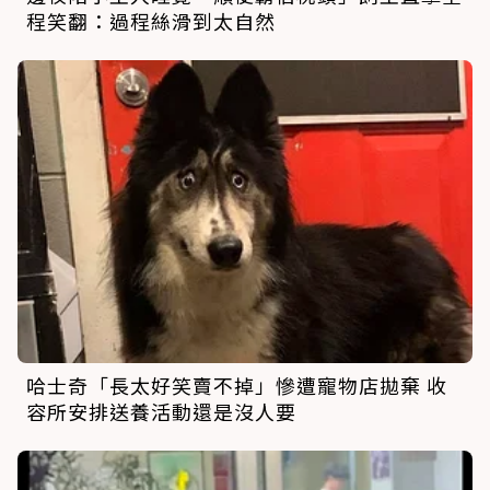
程笑翻：過程絲滑到太自然
哈士奇「長太好笑賣不掉」慘遭寵物店拋棄 收
容所安排送養活動還是沒人要