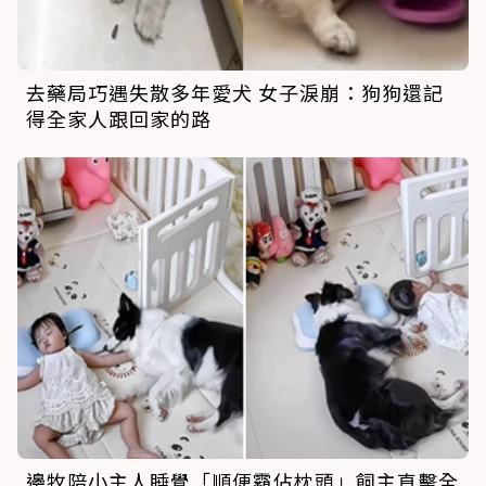
去藥局巧遇失散多年愛犬 女子淚崩：狗狗還記
得全家人跟回家的路
邊牧陪小主人睡覺「順便霸佔枕頭」飼主直擊全