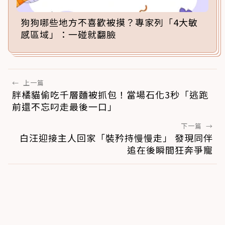
狗狗哪些地方不喜歡被摸？專家列「4大敏
感區域」：一碰就翻臉
←
上一篇
胖橘貓偷吃千層麵被抓包！當場石化3秒「逃跑
前還不忘叼走最後一口」
下一篇
→
白汪迎接主人回家「裝矜持慢慢走」 發現同伴
追在後瞬間狂奔爭寵