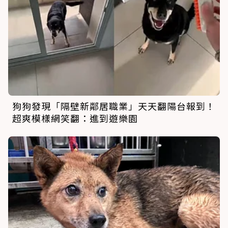
狗狗發現「隔壁新鄰居職業」天天翻陽台報到！
超爽模樣網笑翻：進到遊樂園