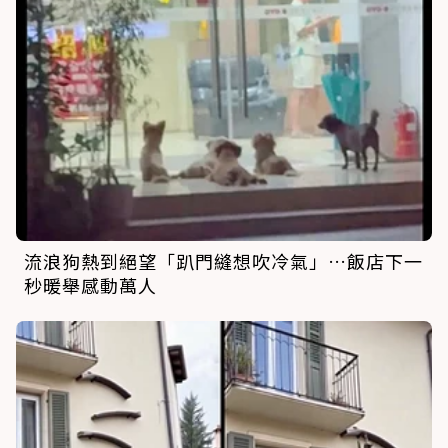
流浪狗熱到絕望「趴門縫想吹冷氣」…飯店下一
秒暖舉感動萬人