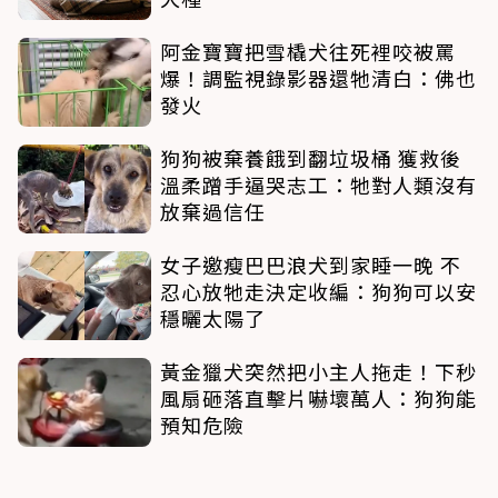
阿金寶寶把雪橇犬往死裡咬被罵
爆！調監視錄影器還牠清白：佛也
發火
狗狗被棄養餓到翻垃圾桶 獲救後
溫柔蹭手逼哭志工：牠對人類沒有
放棄過信任
女子邀瘦巴巴浪犬到家睡一晚 不
忍心放牠走決定收編：狗狗可以安
穩曬太陽了
黃金獵犬突然把小主人拖走！下秒
風扇砸落直擊片嚇壞萬人：狗狗能
預知危險