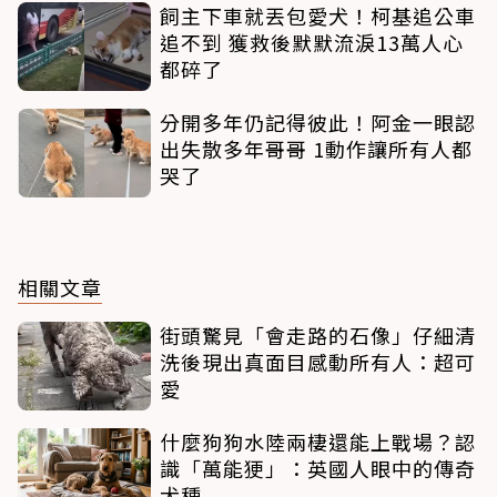
飼主下車就丟包愛犬！柯基追公車
追不到 獲救後默默流淚13萬人心
都碎了
分開多年仍記得彼此！阿金一眼認
出失散多年哥哥 1動作讓所有人都
哭了
相關文章
街頭驚見「會走路的石像」仔細清
洗後現出真面目感動所有人：超可
愛
什麼狗狗水陸兩棲還能上戰場？認
識「萬能㹴」：英國人眼中的傳奇
犬種