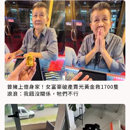
曾擁上億身家！女富豪破產賣光黃金救1700隻
浪浪：我餓沒關係，牠們不行