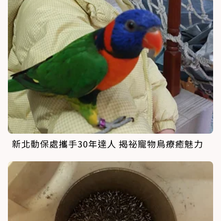
新北動保處攜手30年達人 揭祕寵物鳥療癒魅力