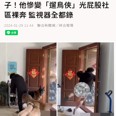
子！他慘變「遛鳥俠」光屁股社
區裸奔 監視器全都錄
2024-01-29 11:44
聯合新聞網／綜合報導