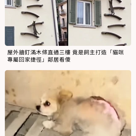
屋外牆釘滿木條直通三樓 竟是飼主打造「貓咪
專屬回家捷徑」鄰居看傻