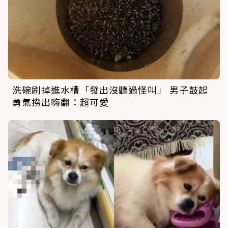
洗碗刷掉進水槽「發出沒聽過怪叫」 男子鼓起
勇氣撈出嗨翻：超可愛