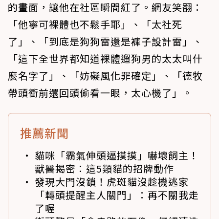
的畫面，讓他在社區瞬間紅了。網友笑翻：
「他寧可裸體也不鬆手耶」、「太社死
了」、「到底是狗狗雷還是褲子設計雷」、
「這下全世界都知道裸體遛狗男的太太叫什
麼名字了」、「妨礙風化罪確定」、「德牧
帶頭衝前還回頭偷看一眼，太心機了」。
推薦新聞
貓咪「霸氣伸頭逼摸摸」嚇壞飼主！
獸醫揭密：這5類貓的招牌動作
發現大門沒鎖！虎斑貓沒趁機逃家
「轉頭提醒主人關門」：再不關我走
了喔