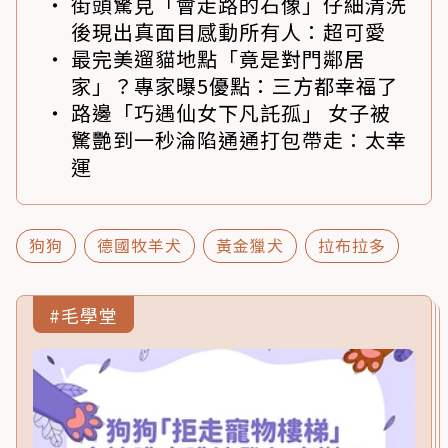
街頭驚見「會走路的石像」仔細清洗
後現出真面目感動所有人：超可愛
最完美遛貓地點「竟是對門鄰居
家」？專家曝5優點：三方都幸福了
路邊「巧遇仙女下凡託孤」 女子被
驚艷到一秒淪陷通通打包帶走：太幸
運
狗狗
德國牧羊犬
黃金獵犬
拉布拉多
#毛學堂