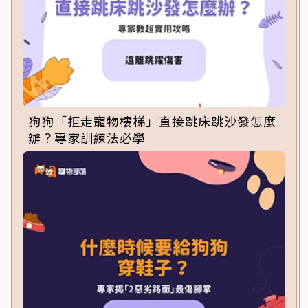
狗狗「拒走寵物樓梯」直接跳床跳沙發怎麼
辦？專家訓練法必學