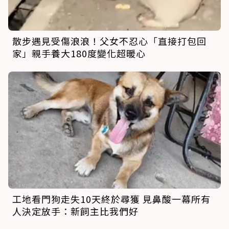
散步遇見受傷浪浪！父女不忍心「直接打包回
家」親手養大180度變化超暖心
工地看門狗走失10天終於尋獲 見鼻酸一幕所有
人決定放手：新飼主比我們好