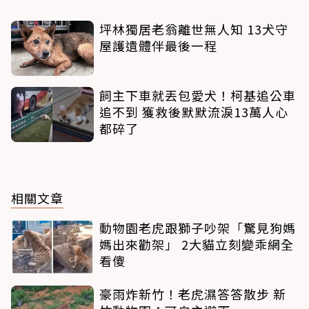
坪林獨居老翁離世無人知 13犬守
屋護遺體伴最後一程
飼主下車就丟包愛犬！柯基追公車
追不到 獲救後默默流淚13萬人心
都碎了
相關文章
動物園老虎跟獅子吵架「驚見狗媽
媽出來勸架」 2大貓立刻變乖網全
看傻
豪雨炸新竹！老虎濕答答散步 新