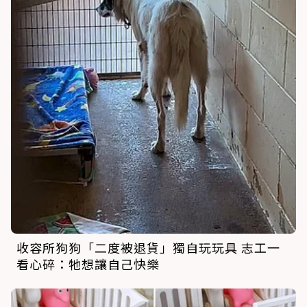
收容所狗狗「二度被退貨」獨自玩玩具 志工一
看心碎：牠想讓自己快樂