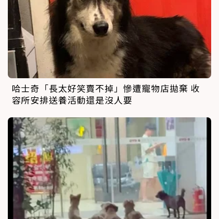
哈士奇「長太好笑賣不掉」慘遭寵物店拋棄 收
容所安排送養活動還是沒人要