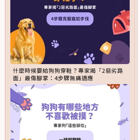
什麼時候要給狗狗穿鞋？專家揭「2惡劣路
面」最傷腳掌：4步驟無痛適應