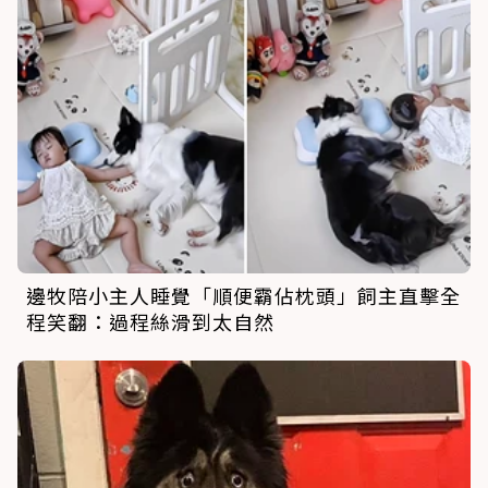
邊牧陪小主人睡覺「順便霸佔枕頭」飼主直擊全
程笑翻：過程絲滑到太自然