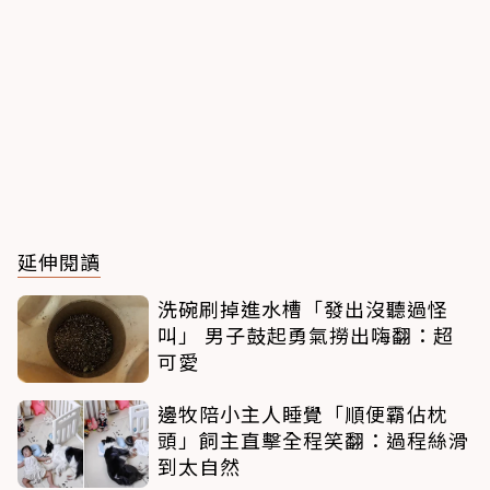
延伸閱讀
洗碗刷掉進水槽「發出沒聽過怪
叫」 男子鼓起勇氣撈出嗨翻：超
可愛
邊牧陪小主人睡覺「順便霸佔枕
頭」飼主直擊全程笑翻：過程絲滑
到太自然