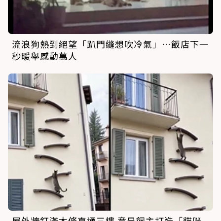
流浪狗熱到絕望「趴門縫想吹冷氣」…飯店下一
秒暖舉感動萬人
屋外牆釘滿木條直通三樓 竟是飼主打造「貓咪