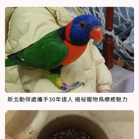
新北動保處攜手30年達人 揭祕寵物鳥療癒魅力