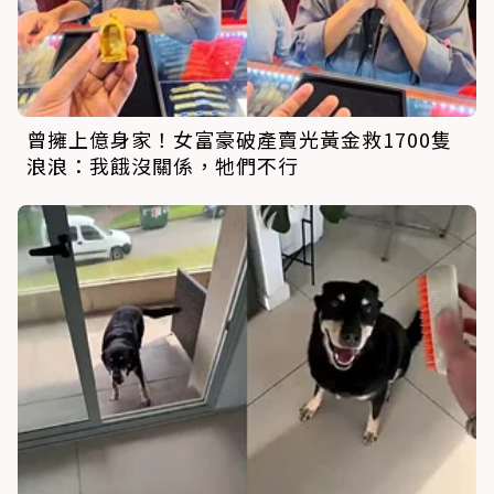
曾擁上億身家！女富豪破產賣光黃金救1700隻
浪浪：我餓沒關係，牠們不行