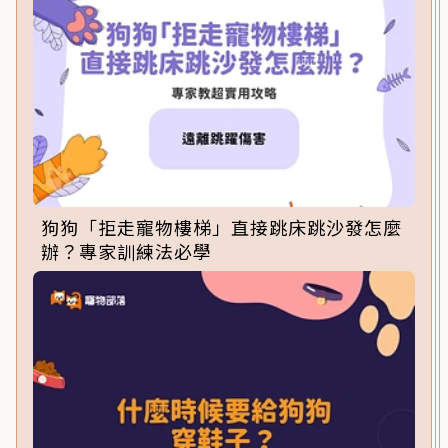
狗狗「拒走寵物樓梯」直接跳床跳沙發怎麼
辦？專家訓練法必學