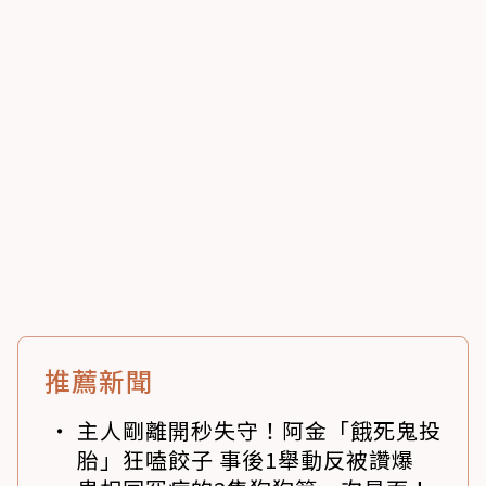
推薦新聞
主人剛離開秒失守！阿金「餓死鬼投
胎」狂嗑餃子 事後1舉動反被讚爆