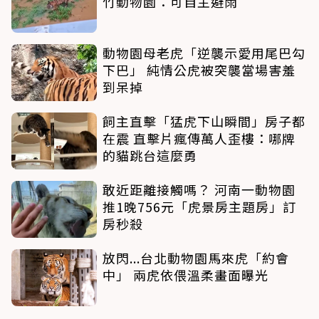
竹動物園：可自主避雨
動物園母老虎「逆襲示愛用尾巴勾
下巴」 純情公虎被突襲當場害羞
到呆掉
飼主直擊「猛虎下山瞬間」房子都
在震 直擊片瘋傳萬人歪樓：哪牌
的貓跳台這麼勇
敢近距離接觸嗎？ 河南一動物園
推1晚756元「虎景房主題房」訂
房秒殺
放閃...台北動物園馬來虎「約會
中」 兩虎依偎溫柔畫面曝光