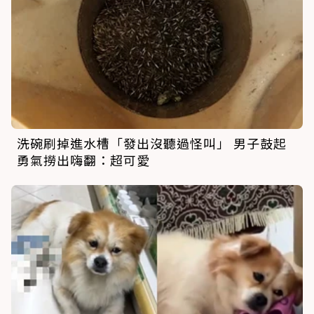
洗碗刷掉進水槽「發出沒聽過怪叫」 男子鼓起
勇氣撈出嗨翻：超可愛