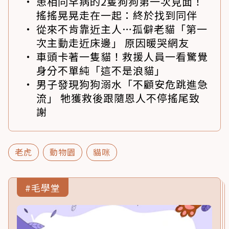
患相同罕病的2隻狗狗第一次見面！
搖搖晃晃走在一起：終於找到同伴
從來不肯靠近主人…孤僻老貓「第一
次主動走近床邊」 原因暖哭網友
車頭卡著一隻貓！救援人員一看驚覺
身分不單純「這不是浪貓」
男子發現狗狗溺水「不顧安危跳進急
流」 牠獲救後跟隨恩人不停搖尾致
謝
老虎
動物園
貓咪
#毛學堂