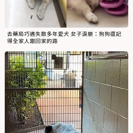
去藥局巧遇失散多年愛犬 女子淚崩：狗狗還記
得全家人跟回家的路