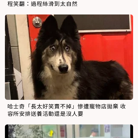
程笑翻：過程絲滑到太自然
哈士奇「長太好笑賣不掉」慘遭寵物店拋棄 收
容所安排送養活動還是沒人要