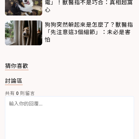
電」！獸醫指不是巧合：真相超窩
心
狗狗突然躲起來是怎麼了？獸醫指
「先注意這3個細節」：未必是害
怕
猜你喜歡
討論區
共有
0
則留言