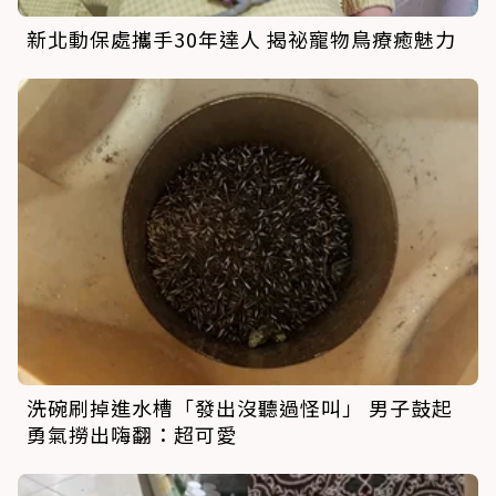
新北動保處攜手30年達人 揭祕寵物鳥療癒魅力
洗碗刷掉進水槽「發出沒聽過怪叫」 男子鼓起
勇氣撈出嗨翻：超可愛