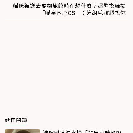
貓咪被送去寵物旅館時在想什麼？超準塔羅揭
「喵皇內心OS」：這組毛孩超想你
延伸閱讀
洗碗刷掉進水槽「發出沒聽過怪