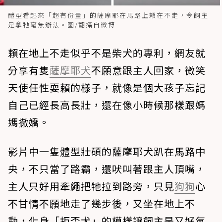
體型看起來「超有份量」的薩摩耶在馬路上賴在不走，令飼主
是拿牠毫無辦法。圖/翻攝自微博
賴在地上不走似乎不是柴犬的專利，網友就
分享有隻
薩摩耶犬
不願意跟主人回家，微笑
天使任性耍賴的樣子，就像是個大孩子忘記
自己已經長高長壯，還在像小時候那樣跟媽
媽撒嬌。
影片中一隻體型壯碩的薩摩耶犬趴在馬路中
央，不只當了路霸，還吠叫著跟主人頂嘴，
主人只好用牽繩把牠拉到路旁，只見
狗狗
心
不甘情不願地走了幾步後，又坐在地上不
動，化身「拒否犬」的模樣讓飼主是又好氣