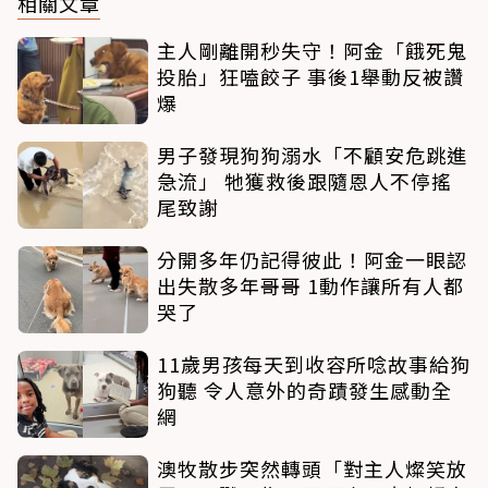
相關文章
主人剛離開秒失守！阿金「餓死鬼
投胎」狂嗑餃子 事後1舉動反被讚
爆
男子發現狗狗溺水「不顧安危跳進
急流」 牠獲救後跟隨恩人不停搖
尾致謝
分開多年仍記得彼此！阿金一眼認
出失散多年哥哥 1動作讓所有人都
哭了
11歲男孩每天到收容所唸故事給狗
狗聽 令人意外的奇蹟發生感動全
網
澳牧散步突然轉頭「對主人燦笑放