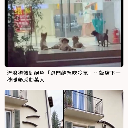
流浪狗熱到絕望「趴門縫想吹冷氣」…飯店下一
秒暖舉感動萬人