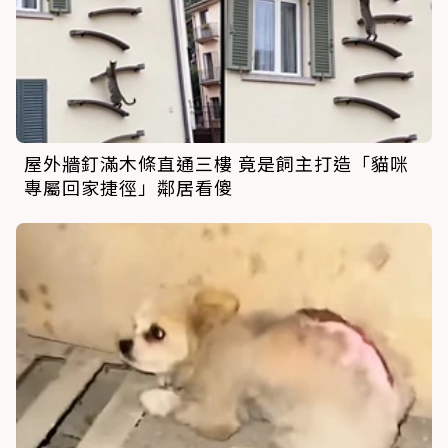
屋外牆釘滿木條直通三樓 竟是飼主打造「貓咪
專屬回家捷徑」鄰居看傻