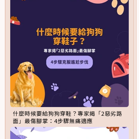
什麼時候要給狗狗穿鞋？專家揭「2惡劣路
面」最傷腳掌：4步驟無痛適應