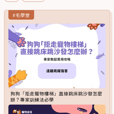
#毛學堂
狗狗「拒走寵物樓梯」直接跳床跳沙發怎麼
辦？專家訓練法必學