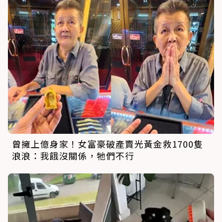
曾擁上億身家！女富豪破產賣光黃金救1700隻
浪浪：我餓沒關係，牠們不行