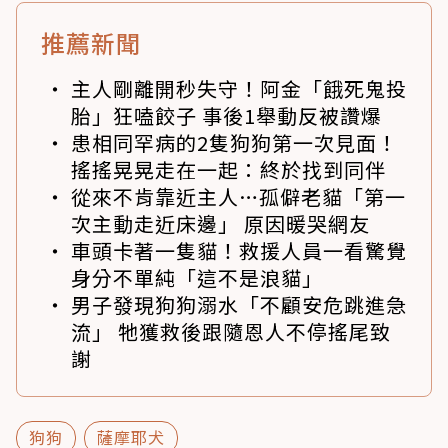
推薦新聞
主人剛離開秒失守！阿金「餓死鬼投
胎」狂嗑餃子 事後1舉動反被讚爆
患相同罕病的2隻狗狗第一次見面！
搖搖晃晃走在一起：終於找到同伴
從來不肯靠近主人…孤僻老貓「第一
次主動走近床邊」 原因暖哭網友
車頭卡著一隻貓！救援人員一看驚覺
身分不單純「這不是浪貓」
男子發現狗狗溺水「不顧安危跳進急
流」 牠獲救後跟隨恩人不停搖尾致
謝
狗狗
薩摩耶犬