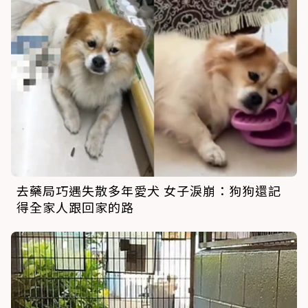
去藥局巧遇失散多年愛犬 女子淚崩：狗狗還記
得全家人跟回家的路