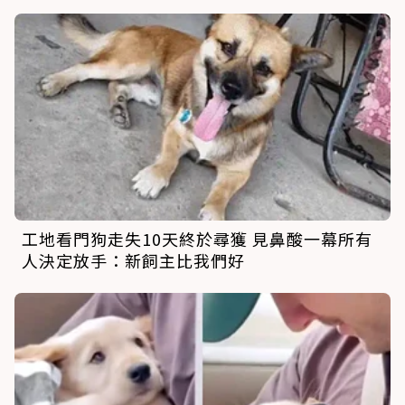
工地看門狗走失10天終於尋獲 見鼻酸一幕所有
人決定放手：新飼主比我們好