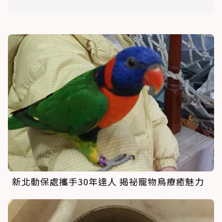
新北動保處攜手30年達人 揭祕寵物鳥療癒魅力