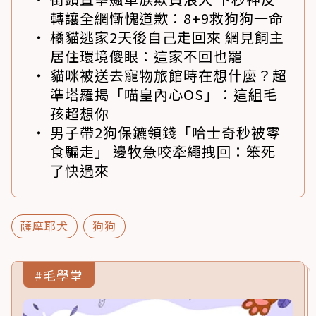
轉讓全網慚愧道歉：8+9救狗狗一命
橘貓逃家2天後自己走回來 網見飼主
居住環境傻眼：這家不回也罷
貓咪被送去寵物旅館時在想什麼？超
準塔羅揭「喵皇內心OS」：這組毛
孩超想你
男子帶2狗保鑣領錢「哈士奇秒被零
食騙走」 邊牧急咬牽繩拽回：笨死
了快過來
薩摩耶犬
狗狗
#毛學堂