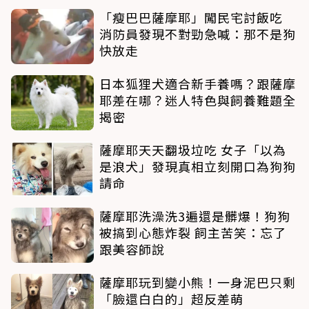
「瘦巴巴薩摩耶」闖民宅討飯吃
消防員發現不對勁急喊：那不是狗
快放走
日本狐狸犬適合新手養嗎？跟薩摩
耶差在哪？迷人特色與飼養難題全
揭密
薩摩耶天天翻圾垃吃 女子「以為
是浪犬」發現真相立刻開口為狗狗
請命
薩摩耶洗澡洗3遍還是髒爆！狗狗
被搞到心態炸裂 飼主苦笑：忘了
跟美容師說
薩摩耶玩到變小熊！一身泥巴只剩
「臉還白白的」超反差萌