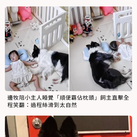
邊牧陪小主人睡覺「順便霸佔枕頭」飼主直擊全
程笑翻：過程絲滑到太自然