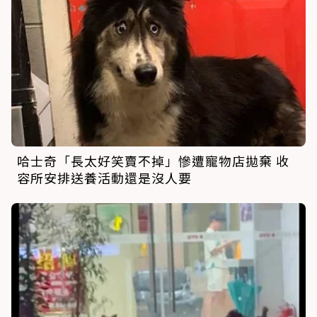
哈士奇「長太好笑賣不掉」慘遭寵物店拋棄 收
容所安排送養活動還是沒人要