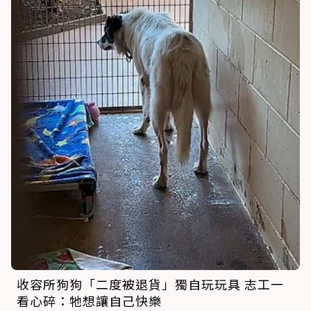
收容所狗狗「二度被退貨」獨自玩玩具 志工一
看心碎：牠想讓自己快樂