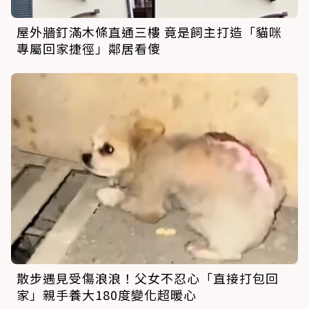
屋外牆釘滿木條直通三樓 竟是飼主打造「貓咪
專屬回家捷徑」鄰居看傻
散步遇見受傷浪浪！父女不忍心「直接打包回
家」親手養大180度變化超暖心