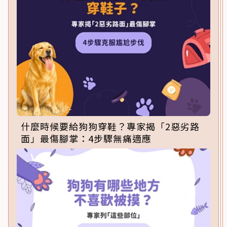
什麼時候要給狗狗穿鞋？專家揭「2惡劣路
面」最傷腳掌：4步驟無痛適應