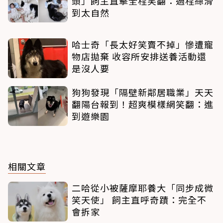
頭」飼主直擊全程笑翻：過程絲滑
到太自然
哈士奇「長太好笑賣不掉」慘遭寵
物店拋棄 收容所安排送養活動還
是沒人要
狗狗發現「隔壁新鄰居職業」天天
翻陽台報到！超爽模樣網笑翻：進
到遊樂園
相關文章
二哈從小被薩摩耶養大「同步成微
笑天使」 飼主直呼奇蹟：完全不
會拆家