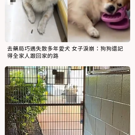
去藥局巧遇失散多年愛犬 女子淚崩：狗狗還記
得全家人跟回家的路