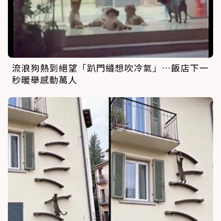
流浪狗熱到絕望「趴門縫想吹冷氣」…飯店下一
秒暖舉感動萬人