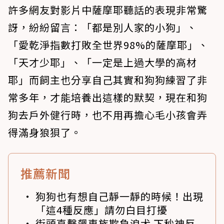
許多網友對影片中薩摩耶聽話的表現非常驚
訝，紛紛留言：「都是別人家的小狗」、
「愛乾淨指數打敗全世界98%的薩摩耶」、
「天才少耶」、「一定是上過大學的高材
耶」而飼主也分享自己其實和狗狗練習了非
常多年，才能培養出這樣的默契，現在和狗
狗去戶外健行時，也不用再擔心毛小孩會弄
得滿身狼狽了。
推薦新聞
狗狗也有想自己靜一靜的時候！出現
「這4種反應」請勿白目打擾
街頭直擊飆車族欺負浪犬 下秒神反