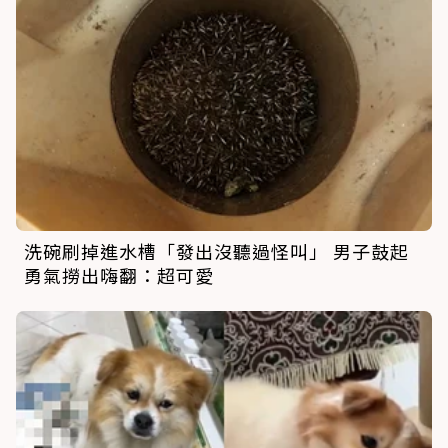
洗碗刷掉進水槽「發出沒聽過怪叫」 男子鼓起
勇氣撈出嗨翻：超可愛