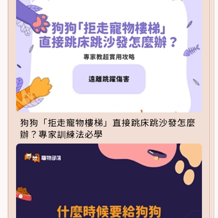
狗狗「拒走寵物樓梯」直接跳床跳沙發怎麼
辦？專家訓練法必學