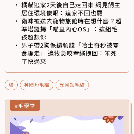
橘貓逃家2天後自己走回來 網見飼主
居住環境傻眼：這家不回也罷
貓咪被送去寵物旅館時在想什麼？超
準塔羅揭「喵皇內心OS」：這組毛
孩超想你
男子帶2狗保鑣領錢「哈士奇秒被零
食騙走」 邊牧急咬牽繩拽回：笨死
了快過來
貓
英國短毛貓
異國短毛貓
#毛學堂