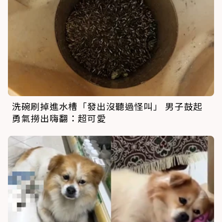
洗碗刷掉進水槽「發出沒聽過怪叫」 男子鼓起
勇氣撈出嗨翻：超可愛