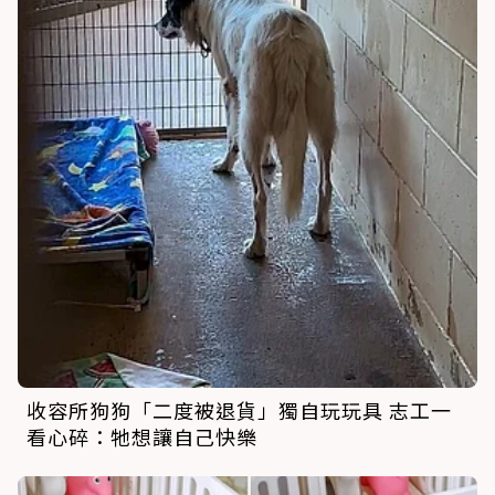
收容所狗狗「二度被退貨」獨自玩玩具 志工一
看心碎：牠想讓自己快樂