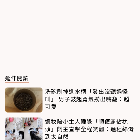
延伸閱讀
洗碗刷掉進水槽「發出沒聽過怪
叫」 男子鼓起勇氣撈出嗨翻：超
可愛
邊牧陪小主人睡覺「順便霸佔枕
頭」飼主直擊全程笑翻：過程絲滑
到太自然