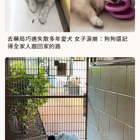
去藥局巧遇失散多年愛犬 女子淚崩：狗狗還記
得全家人跟回家的路