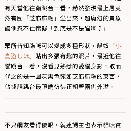
有天當他往貓跳台一看，赫然發現最上層竟
然有團「芝麻麻糬」溢出來，超魔幻的景象
讓他忍不住懷疑「到底是不是貓啊？」
眾所皆知貓咪可以變成多種形狀，貓奴
「小
鳥遊しほ」
貼出多張有趣的照片，最近他往
貓跳台一看，沒看見熟悉的愛貓身影，取而
代之的是一團灰黑色宛如芝麻麻糬的東西，
佔據貓跳台最頂端彷彿正朝著兩側外溢。
不只網友看得傻眼，就連飼主也表示貓咪實