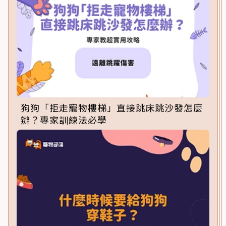
狗狗「拒走寵物樓梯」直接跳床跳沙發怎麼
辦？專家訓練法必學