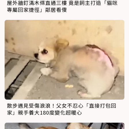
屋外牆釘滿木條直通三樓 竟是飼主打造「貓咪
專屬回家捷徑」鄰居看傻
散步遇見受傷浪浪！父女不忍心「直接打包回
家」親手養大180度變化超暖心