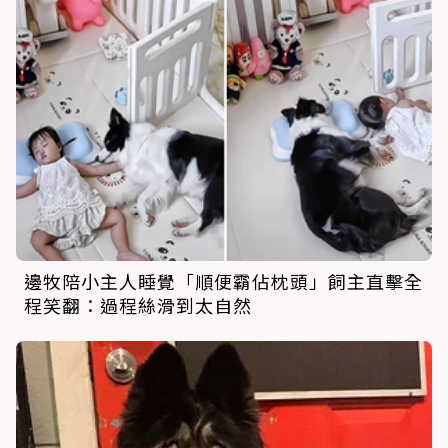
邊牧陪小主人睡覺「順便霸佔枕頭」飼主直擊全
程笑翻：過程絲滑到太自然