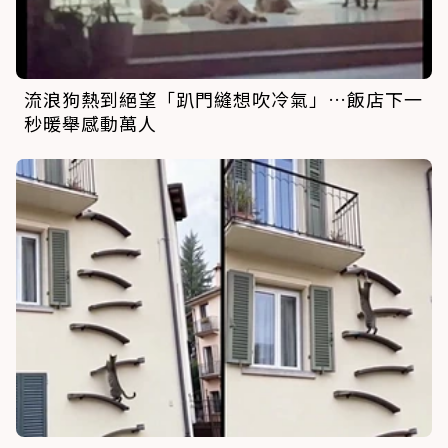
流浪狗熱到絕望「趴門縫想吹冷氣」…飯店下一
秒暖舉感動萬人