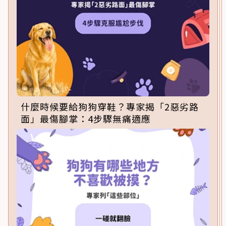
什麼時候要給狗狗穿鞋？專家揭「2惡劣路
面」最傷腳掌：4步驟無痛適應