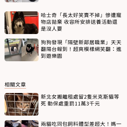
哈士奇「長太好笑賣不掉」慘遭寵
物店拋棄 收容所安排送養活動還
是沒人要
狗狗發現「隔壁新鄰居職業」天天
翻陽台報到！超爽模樣網笑翻：進
到遊樂園
相關文章
新北女搬離租處留2隻米克斯貓等
死 動保處重罰11萬3千元
兩貓吃同包飼料體型差超大！媽一