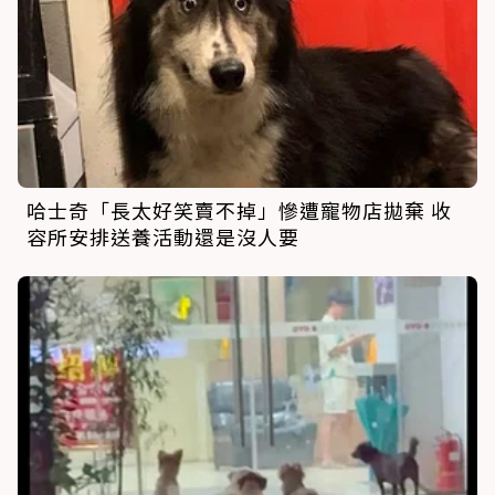
哈士奇「長太好笑賣不掉」慘遭寵物店拋棄 收
容所安排送養活動還是沒人要