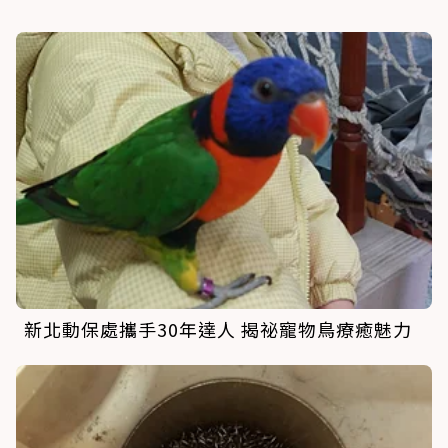
新北動保處攜手30年達人 揭祕寵物鳥療癒魅力