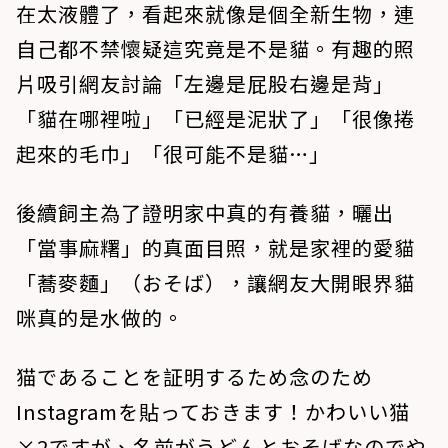
在太液體了，看起來就像是個全新生物，連
自己都不禁懷疑這究竟是不是貓。有趣的照
片吸引網友討論「左邊是屁股右邊是背」
「貓在哪裡啦」「已經是泥狀了」「很像捲
起來的毛巾」「很可能不是貓…」
後續飼主為了證明家中真的有養貓，曬出
「當事麻糬」的真面目照，就是家裡的愛貓
「蕎麥麵」（おそば），讓網友大開眼界貓
咪真的是水做的。
猫であることを証明するため念のため
Instagramを貼っておきます！かわいい猫
×2ですが、名前がうどんとおそばなのでや