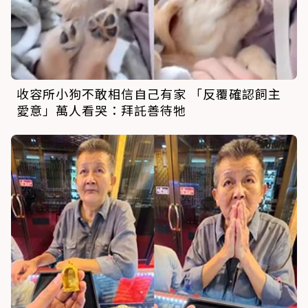
收容所小狗不敢相信自己有家 「反覆確認飼主
愛意」萬人看哭：拜託善待牠