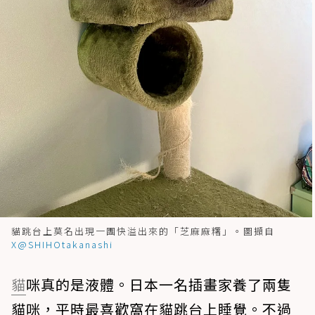
貓跳台上莫名出現一團快溢出來的「芝麻麻糬」。圖擷自
X@SHIHOtakanashi
貓
咪真的是液體。日本一名插畫家養了兩隻
貓咪，平時最喜歡窩在貓跳台上睡覺。不過