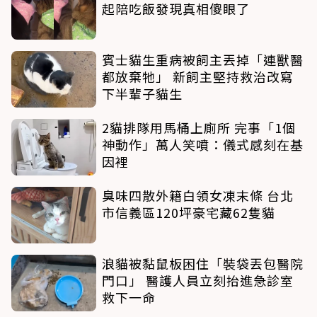
起陪吃飯發現真相傻眼了
賓士貓生重病被飼主丟掉「連獸醫
都放棄牠」 新飼主堅持救治改寫
下半輩子貓生
2貓排隊用馬桶上廁所 完事「1個
神動作」萬人笑噴：儀式感刻在基
因裡
臭味四散外籍白領女凍末條 台北
市信義區120坪豪宅藏62隻貓
浪貓被黏鼠板困住「裝袋丟包醫院
門口」 醫護人員立刻抬進急診室
救下一命