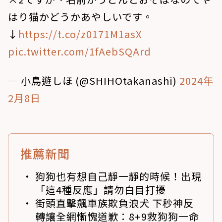
はり猫かどうかあやしいです。
↓
https://t.co/z0171M1asX
pic.twitter.com/1fAebSQArd
— 小鳥遊しほ (@SHIHOtakanashi)
2024年
2月8日
推薦新聞
狗狗也有想自己靜一靜的時候！出現
「這4種反應」請勿白目打擾
街頭直擊飆車族欺負浪犬 下秒神反
轉讓全網慚愧道歉：8+9救狗狗一命