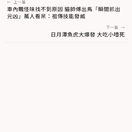
←
上一篇
車內飄怪味找不到原因 貓師傅出馬「瞬間抓出
元凶」萬人看呆：祖傳技能發威
下一篇
→
日月潭魚虎大爆發 大吃小噎死