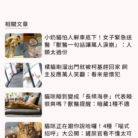
相關文章
小奶貓怕人躲車底下！女子緊急送
醫「獸醫一句話讓萬人淚崩」：人
類太過份
橘貓剛溜出門就被柯基趕回家 飼
主反應萬人笑翻：看來是慣犯
貓咪睡到變成「長條海參」代表睡
很爽嗎？獸醫提醒：暗藏1種不適
貓咪正在跟你說哈囉！4種「喵式
招呼」大公開：鏟屎官看不懂太可