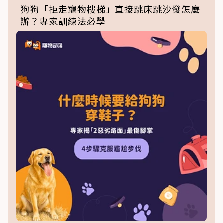
狗狗「拒走寵物樓梯」直接跳床跳沙發怎麼
辦？專家訓練法必學