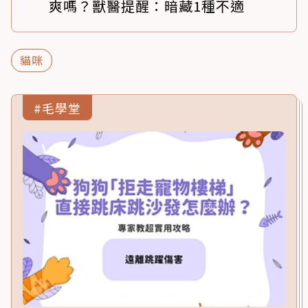
爽嗎？獸醫提醒：暗藏1種不適
貓咪
#毛學堂