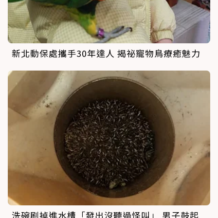
新北動保處攜手30年達人 揭祕寵物鳥療癒魅力
洗碗刷掉進水槽「發出沒聽過怪叫」 男子鼓起