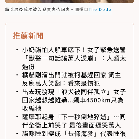
貓咪最後成功被沙發賣家帶回家。圖擷自
The Dodo
推薦新聞
小奶貓怕人躲車底下！女子緊急送醫
「獸醫一句話讓萬人淚崩」：人類太
過份
橘貓剛溜出門就被柯基趕回家 飼主
反應萬人笑翻：看來是慣犯
出去玩發現「浪犬被同伴孤立」女子
回家越想越難過...飆車4500km只為
收編牠
薩摩耶起身「下一秒倒地猝逝」…同
伴全衝上前哭了 最後畫面逼哭萬人
貓咪睡到變成「長條海參」代表睡很