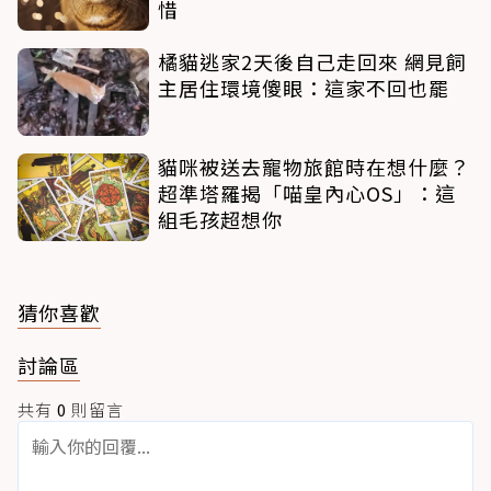
惜
橘貓逃家2天後自己走回來 網見飼
主居住環境傻眼：這家不回也罷
貓咪被送去寵物旅館時在想什麼？
超準塔羅揭「喵皇內心OS」：這
組毛孩超想你
猜你喜歡
討論區
共有
0
則留言