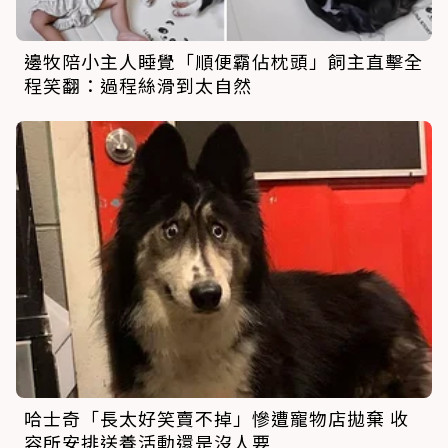
邊牧陪小主人睡覺「順便霸佔枕頭」飼主直擊全
程笑翻：過程絲滑到太自然
哈士奇「長太好笑賣不掉」慘遭寵物店拋棄 收
容所安排送養活動還是沒人要