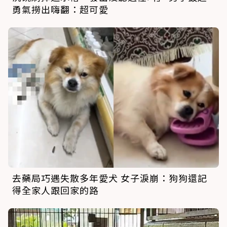
勇氣撈出嗨翻：超可愛
去藥局巧遇失散多年愛犬 女子淚崩：狗狗還記
得全家人跟回家的路