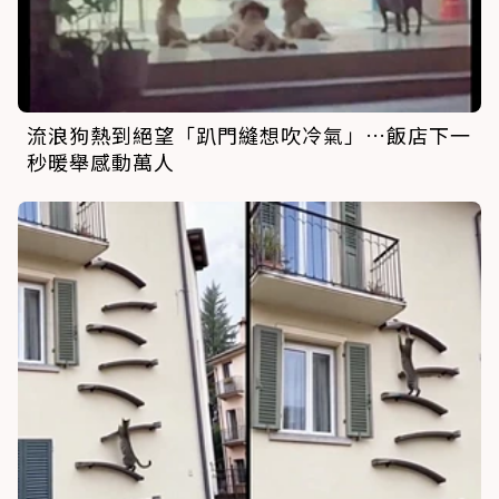
流浪狗熱到絕望「趴門縫想吹冷氣」…飯店下一
秒暖舉感動萬人