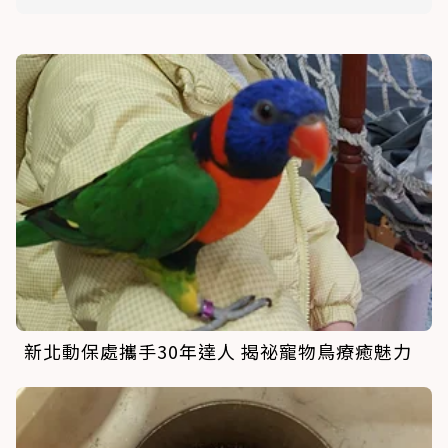
新北動保處攜手30年達人 揭祕寵物鳥療癒魅力