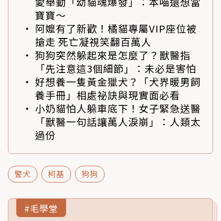
愛舉動「幼貓魂爆發」：本喵還想當
寶寶～
阿嬤有了新歡！橘貓專屬VIP座位被
搶走 死亡凝視笑翻百萬人
狗狗突然躲起來是怎麼了？獸醫指
「先注意這3個細節」：未必是害怕
好想養一隻黃金獵犬？「犬界暖男飼
養手冊」相處祕訣與現實面必看
小奶貓怕人躲車底下！女子緊急送醫
「獸醫一句話讓萬人淚崩」：人類太
過份
警犬
柯基
狗狗
#毛學堂