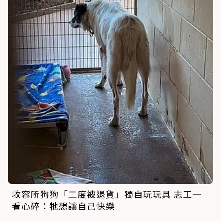
收容所狗狗「二度被退貨」獨自玩玩具 志工一
看心碎：牠想讓自己快樂