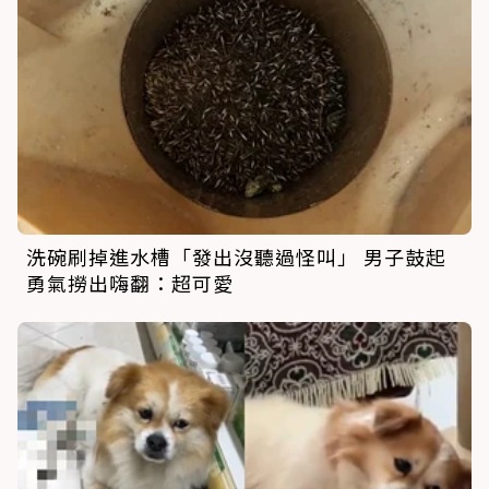
洗碗刷掉進水槽「發出沒聽過怪叫」 男子鼓起
勇氣撈出嗨翻：超可愛