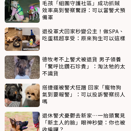
毛孩「組團守護社區」成功抓賊
效率高到警察驚訝：可以當警犬預
備軍
退役軍犬回家秒變公主！做SPA、
吃蛋糕超享受：原來狗生可以這樣
德牧考不上警犬被退貨 男子領養
「驚呼比鑽石珍貴」：淘汰牠的太
不識貨
搭捷運被警犬狂蹭 回家「寵物狗
氣到要報警」：可以投訴警察拐人
嗎
退休警犬憂鬱去新家…一抬頭驚見
「新主人的臉」眼神秒變：你也被
收編囉？