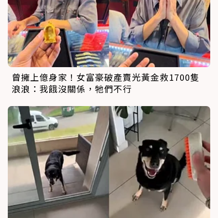
曾擁上億身家！女富豪破產賣光黃金救1700隻
浪浪：我餓沒關係，牠們不行