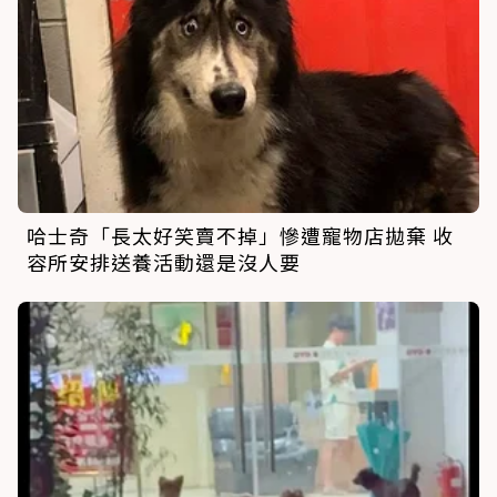
哈士奇「長太好笑賣不掉」慘遭寵物店拋棄 收
容所安排送養活動還是沒人要