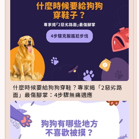
什麼時候要給狗狗穿鞋？專家揭「2惡劣路
面」最傷腳掌：4步驟無痛適應