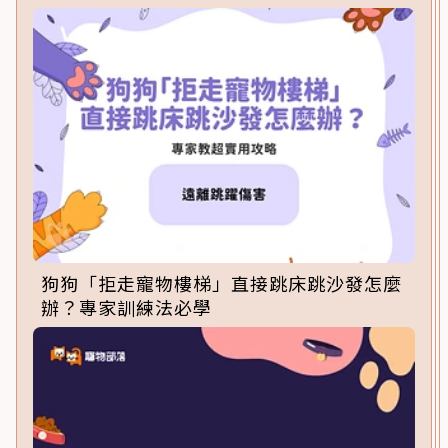
狗狗「拒走寵物樓梯」直接跳床跳沙發怎麼
辦？專家訓練法必學