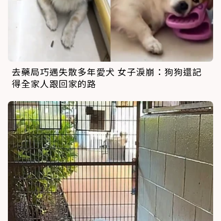
去藥局巧遇失散多年愛犬 女子淚崩：狗狗還記
得全家人跟回家的路