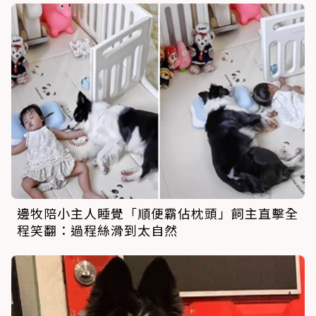
邊牧陪小主人睡覺「順便霸佔枕頭」飼主直擊全
程笑翻：過程絲滑到太自然