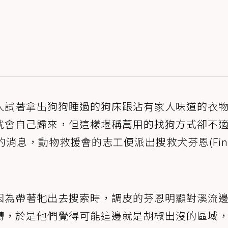
人試著拿出狗狗睡過的狗床跟沾有家人味道的衣
就會自己歸來，但這樣堪稱萬用的找狗方式卻不
消息，動物救援會的志工便派出搜救犬芬恩(Fin
因為帶著牠出去搜索時，調皮的芬恩明顯對溪流
轉，於是他們覺得可能這邊就是胡椒出沒的區域