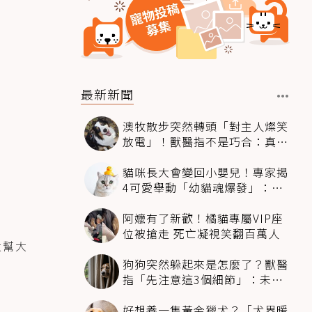
最新新聞
澳牧散步突然轉頭「對主人燦笑
放電」！獸醫指不是巧合：真相
超窩心
貓咪長大會變回小嬰兒！專家揭
4可愛舉動「幼貓魂爆發」：本
喵還想當寶寶～
阿嬤有了新歡！橘貓專屬VIP座
位被搶走 死亡凝視笑翻百萬人
犬幫大
狗狗突然躲起來是怎麼了？獸醫
指「先注意這3個細節」：未必
是害怕
好想養一隻黃金獵犬？「犬界暖