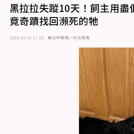
黑拉拉失蹤10天！飼主用盡
竟奇蹟找回瀕死的牠
2024-03-13 17:20
聯合新聞網／綜合報導