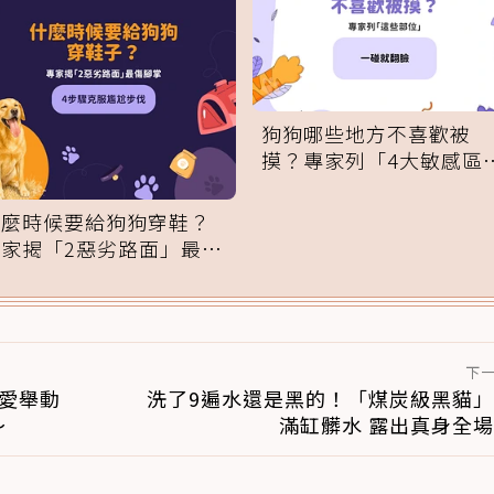
狗狗哪些地方不喜歡被
摸？專家列「4大敏感區
域」：一碰就翻臉
什麼時候要給狗狗穿鞋？
專家揭「2惡劣路面」最傷
腳掌：4步驟無痛適應
下
愛舉動
洗了9遍水還是黑的！「煤炭級黑貓
～
滿缸髒水 露出真身全