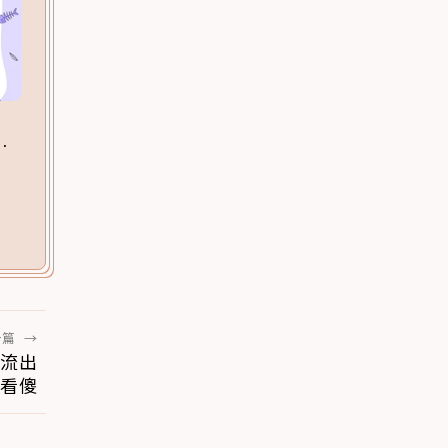
一篇
→
」流出
場看傻