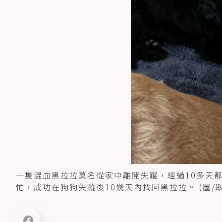
一隻混血黑拉拉莫名從家中離開失蹤，經過10多天
忙，成功在狗狗失蹤後10幾天內找回黑拉拉。 (圖/