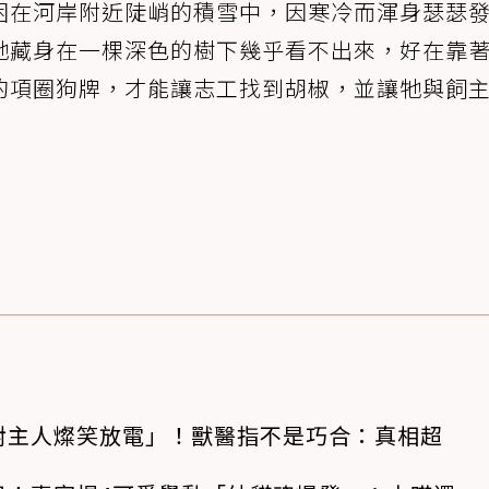
困在河岸附近陡峭的積雪中，因寒冷而渾身瑟瑟
牠藏身在一棵深色的樹下幾乎看不出來，好在靠
的項圈狗牌，才能讓志工找到胡椒，並讓牠與飼
對主人燦笑放電」！獸醫指不是巧合：真相超