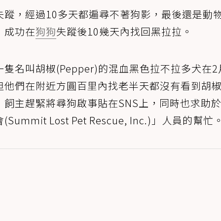
失蹤，經過10多天都遍尋不著狗影，最後還是動
，成功在
狗狗
失蹤後10幾天內找回黑拉拉。
名叫胡椒(Pepper)的混血黑色拉不拉多犬在2
但他們在附近方圓百里內找老半天都沒有看到胡
，飼主趕緊將尋狗啟事貼在SNS上，同時也求助
it Lost Pet Rescue, Inc.)」人員的幫忙