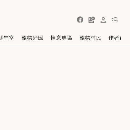
聊星室
寵物迷因
悼念專區
寵物村民
作者群