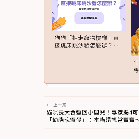
狗狗「拒走寵物樓梯」直
接跳床跳沙發怎麼辦？專
家訓練法必學
←
上一篇
貓咪長大會變回小嬰兒！專家揭4可
「幼貓魂爆發」：本喵還想當寶寶