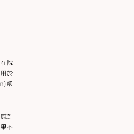
物在院
適用於
n)幫
邊感到
，果不