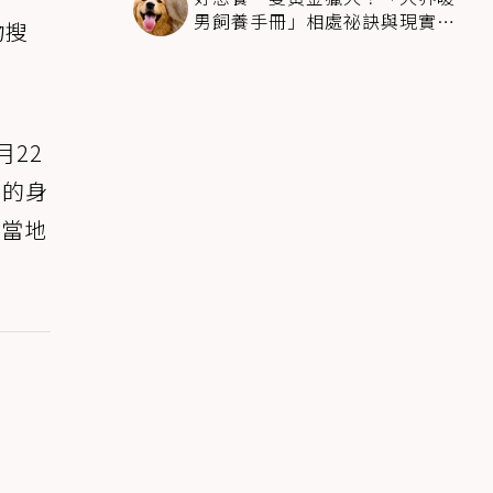
男飼養手冊」相處祕訣與現實面
物搜
必看
月22
椒的身
於當地
。