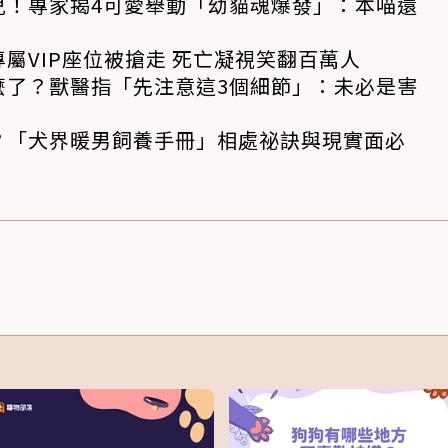
兒！專家揭4可愛舉動「幼貓魂爆發」：本喵還
屬VIP座位被搶走 死亡凝視笑翻百萬人
麼了？獸醫指「先注意這3個細節」：未必是害
？「犬界暖男飼養手冊」相處祕訣與現實面必