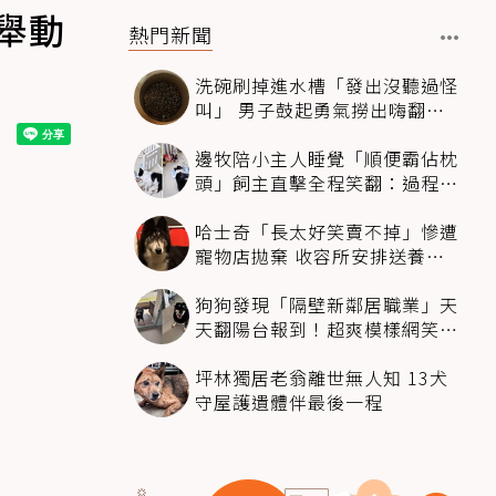
舉動
熱門新聞
洗碗刷掉進水槽「發出沒聽過怪
叫」 男子鼓起勇氣撈出嗨翻：
超可愛
邊牧陪小主人睡覺「順便霸佔枕
頭」飼主直擊全程笑翻：過程絲
滑到太自然
哈士奇「長太好笑賣不掉」慘遭
寵物店拋棄 收容所安排送養活
動還是沒人要
狗狗發現「隔壁新鄰居職業」天
天翻陽台報到！超爽模樣網笑
翻：進到遊樂園
坪林獨居老翁離世無人知 13犬
守屋護遺體伴最後一程