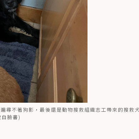
都遍尋不著狗影，最後還是動物搜救組織志工帶來的搜救
取自臉書)