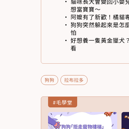
貓咪長大會變回小嬰
想當寶寶～
阿嬤有了新歡！橘貓專
狗狗突然躲起來是怎
怕
好想養一隻黃金獵犬
看
狗狗
拉布拉多
#毛學堂