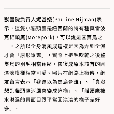
獸醫院負責人妮基嫚(Pauline Nijman)表
示，這隻小貓頭鷹是紐西蘭的特有種莫雷波
克貓頭鷹(Morepork)，可以說是國寶鳥之
一，之所以全身消風成這樣是因為弄到全濕
才會「原形畢露」，實際上把毛吹乾之後整
隻鳥的羽毛相當蓬鬆，恢復成原本該有的圓
滾滾模樣相當可愛。照片在網路上瘋傳，網
友留言表示「我還以為是烏骨雞」、「真沒
想到貓頭鷹消風會變成這樣」、「貓頭鷹被
水淋濕的真面目跟平常圓滾滾的樣子差好
多」。