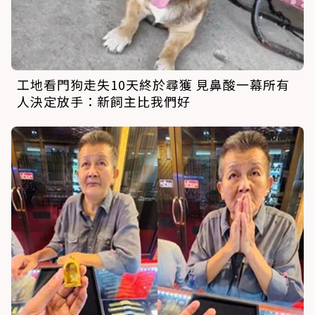
工地看門狗走失10天終於尋獲 見鼻酸一幕所有
人決定放手：新飼主比我們好