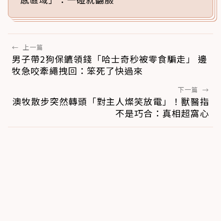
←
上一篇
男子帶2狗保鑣領錢「哈士奇秒被零食騙走」 邊
牧急咬牽繩拽回：笨死了快過來
下一篇
→
澳牧散步突然轉頭「對主人燦笑放電」！獸醫指
不是巧合：真相超窩心