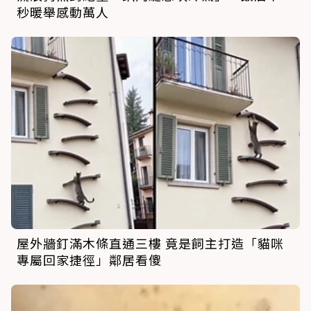
秒暖舉感動萬人
屋外牆釘滿木條直通三樓 竟是飼主打造「貓咪
專屬回家捷徑」鄰居看傻