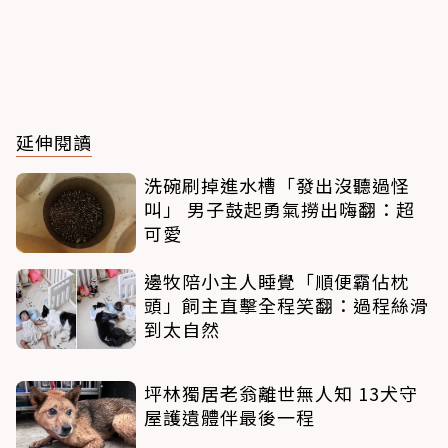
延伸閱讀
洗碗刷掉進水槽「發出沒聽過怪
叫」 男子鼓起勇氣撈出嗨翻：超
可愛
邊牧陪小主人睡覺「順便霸佔枕
頭」飼主直擊全程笑翻：過程絲滑
到太自然
坪林獨居老翁離世無人知 13犬守
屋護遺體伴最後一程