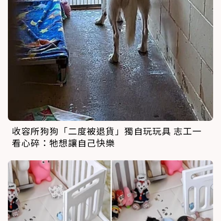
收容所狗狗「二度被退貨」獨自玩玩具 志工一
看心碎：牠想讓自己快樂