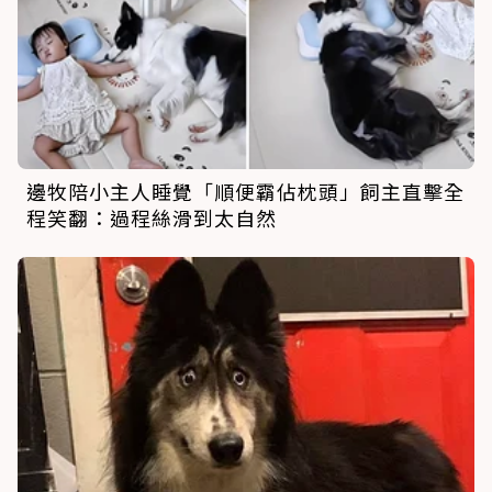
邊牧陪小主人睡覺「順便霸佔枕頭」飼主直擊全
程笑翻：過程絲滑到太自然