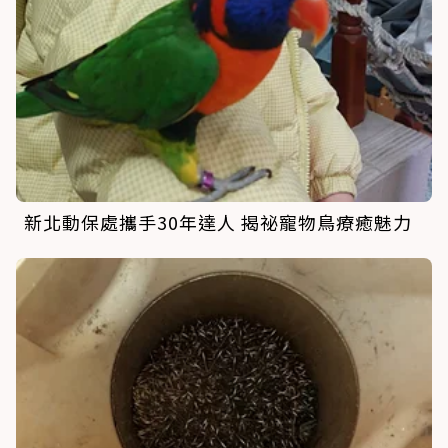
新北動保處攜手30年達人 揭祕寵物鳥療癒魅力