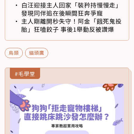
白汪迎接主人回家「裝矜持慢慢走」
發現同伴追在後瞬間狂奔爭寵
主人剛離開秒失守！阿金「餓死鬼投
胎」狂嗑餃子 事後1舉動反被讚爆
鳥類
貓頭鷹
#毛學堂