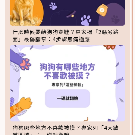
什麼時候要給狗狗穿鞋？專家揭「2惡劣路
面」最傷腳掌：4步驟無痛適應
狗狗哪些地方不喜歡被摸？專家列「4大敏
感區域」：一碰就翻臉