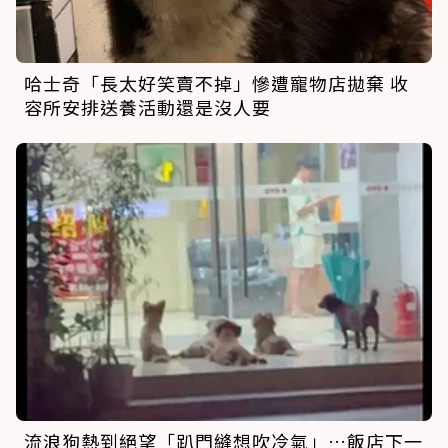
哈士奇「長太好笑賣不掉」慘遭寵物店拋棄 收
容所安排送養活動還是沒人要
流浪狗熱到絕望「趴門縫想吹冷氣」…飯店下一