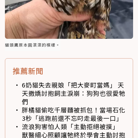
貓頭鷹原本圓滾滾的模樣。
推薦新聞
6奶貓失去親娘「把大麥町當媽」 天
天撒嬌討抱飼主淚崩：狗狗也很愛牠
們
胖橘貓偷吃千層麵被抓包！當場石化
3秒「逃跑前還不忘叼走最後一口」
流浪狗害怕人類「主動拒絕被摸」
獸醫細心照顧讓牠終於學會主動討抱