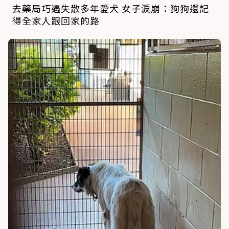
去藥局巧遇失散多年愛犬 女子淚崩：狗狗還記
得全家人跟回家的路