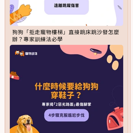
狗狗「拒走寵物樓梯」直接跳床跳沙發怎麼
辦？專家訓練法必學