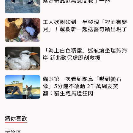
察好奇靠近無意間救了一命
工人砍樹砍到一半發現「裡面有嬰
兒」！載樹幹一起送醫奇蹟出現了
「海上白色精靈」迷航癱坐瑞芳海
岸 新北動保處即刻救援
貓咪第一次看到鴕鳥「嚇到變石
像」5分鐘不敢動 2千萬網友笑
翻：貓生跑馬燈狂閃
猜你喜歡
討論區