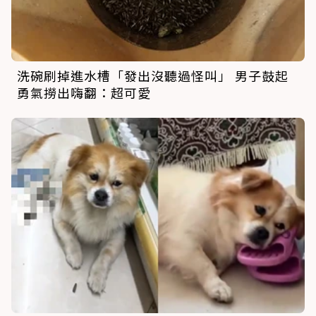
洗碗刷掉進水槽「發出沒聽過怪叫」 男子鼓起
勇氣撈出嗨翻：超可愛