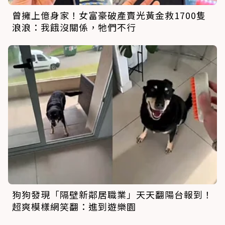
曾擁上億身家！女富豪破產賣光黃金救1700隻
浪浪：我餓沒關係，牠們不行
狗狗發現「隔壁新鄰居職業」天天翻陽台報到！
超爽模樣網笑翻：進到遊樂園