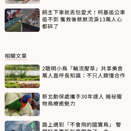
飼主下車就丟包愛犬！柯基追公車
追不到 獲救後默默流淚13萬人心
都碎了
相關文章
2聰明小鳥「輪流壓草」共享美食
萬人直呼長知識：不只人類懂合作
新北動保處攜手30年達人 揭祕寵
物鳥療癒魅力
路上遇到「不會飛的國寶鳥」 警