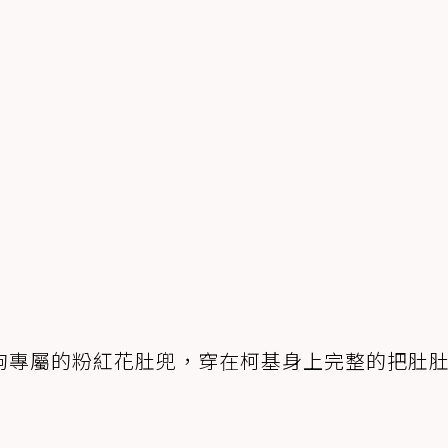
狗專屬的粉紅花肚兜，穿在柯基身上完整的把肚