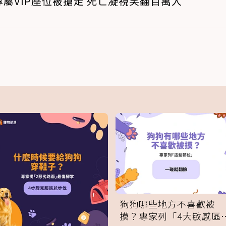
屬VIP座位被搶走 死亡凝視笑翻百萬人
狗狗哪些地方不喜歡被
摸？專家列「4大敏感區