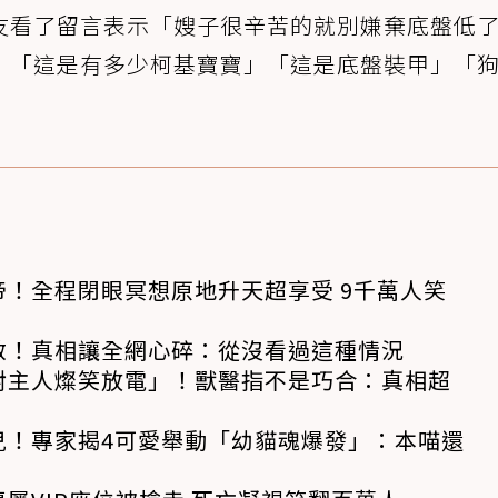
友看了留言表示「嫂子很辛苦的就別嫌棄底盤低
」「這是有多少柯基寶寶」「這是底盤裝甲」「
！全程閉眼冥想原地升天超享受 9千萬人笑
救！真相讓全網心碎：從沒看過這種情況
對主人燦笑放電」！獸醫指不是巧合：真相超
兒！專家揭4可愛舉動「幼貓魂爆發」：本喵還