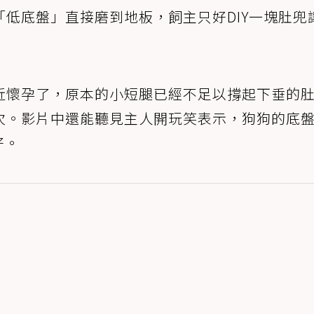
低底盤」直接磨到地板，飼主只好DIY一塊肚兜
近懷孕了，原本的小短腿已經不足以撐起下垂的
次。影片中還能聽見主人開玩笑表示，狗狗的底
好。