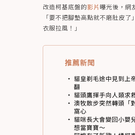
改造柯基底盤的
影片
曝光後，網
「要不把腳墊高點就不磨肚皮了
衣服拉風！」
推薦新聞
貓皇剃毛途中見到上帝
翻
貓頭鷹揮手向人類求
澳牧散步突然轉頭「
窩心
貓咪長大會變回小嬰
想當寶寶～