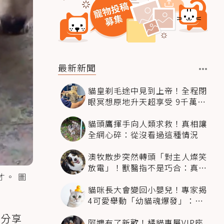
最新新聞
貓皇剃毛途中見到上帝！全程閉
眼冥想原地升天超享受 9千萬人
笑翻
貓頭鷹揮手向人類求救！真相讓
全網心碎：從沒看過這種情況
澳牧散步突然轉頭「對主人燦笑
放電」！獸醫指不是巧合：真相
才。 圖
超窩心
貓咪長大會變回小嬰兒！專家揭
4可愛舉動「幼貓魂爆發」：本
喵還想當寶寶～
主分享
阿嬤有了新歡！橘貓專屬VIP座