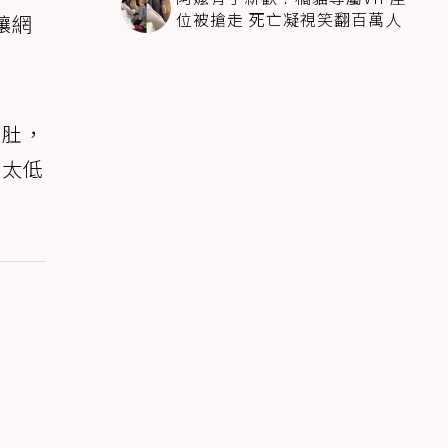
位被搶走 死亡凝視笑翻百萬人
讓網
肚肚，
盤太低