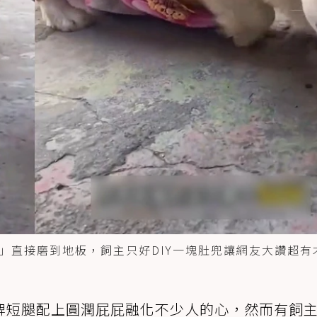
直接磨到地板，飼主只好DIY一塊肚兜讓網友大讚超有
牌短腿配上圓潤屁屁融化不少人的心，然而有飼