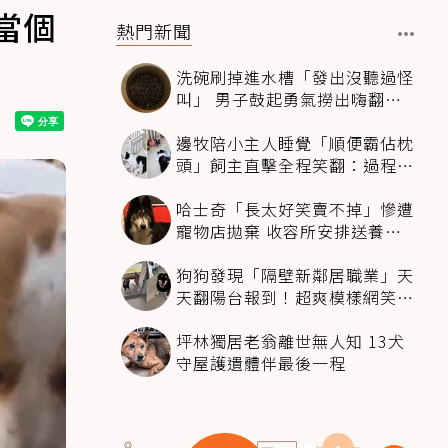
當個
熱門新聞
洗碗刷掉進水槽「發出沒聽過怪
叫」 男子鼓起勇氣撈出嗨翻：
超可愛
邊牧陪小主人睡覺「順便霸佔枕
頭」飼主直擊全程笑翻：過程絲
滑到太自然
哈士奇「長太好笑賣不掉」慘遭
寵物店拋棄 收容所安排送養活
動還是沒人要
狗狗發現「隔壁新鄰居職業」天
天翻陽台報到！超爽模樣網笑
翻：進到遊樂園
坪林獨居老翁離世無人知 13犬
守屋護遺體伴最後一程