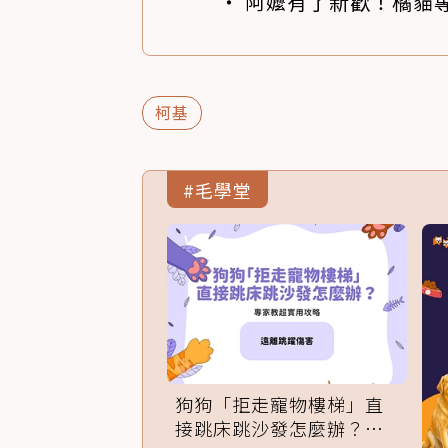
阿嬤有了新歡！橘貓專
柯基
#毛學堂
狗狗「拒走寵物樓梯」直
接跳床跳沙發怎麼辦？專