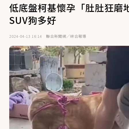
低底盤柯基懷孕「肚肚狂磨地
SUV狗多好
2024-04-13 16:14
聯合新聞網／綜合報導