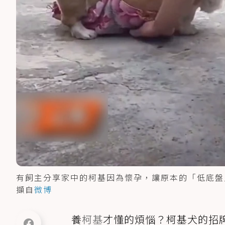
有飼主分享家中的柯基因為懷孕，讓原本的「低底盤」
擷自
微博
養
柯基
才懂的煩惱？柯基犬的招