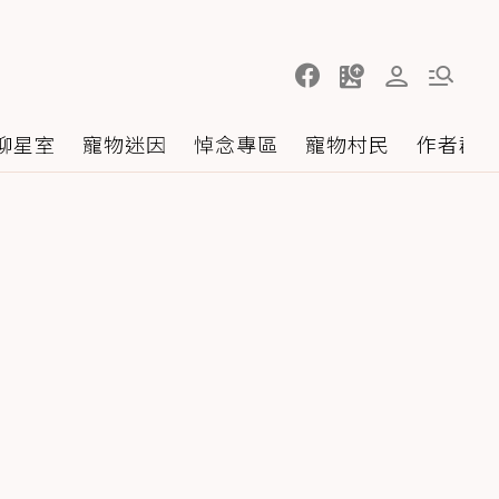
聊星室
寵物迷因
悼念專區
寵物村民
作者群