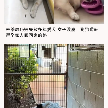
去藥局巧遇失散多年愛犬 女子淚崩：狗狗還記
得全家人跟回家的路