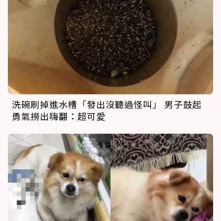
洗碗刷掉進水槽「發出沒聽過怪叫」 男子鼓起
勇氣撈出嗨翻：超可愛