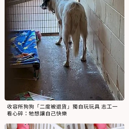
收容所狗狗「二度被退貨」獨自玩玩具 志工一
看心碎：牠想讓自己快樂