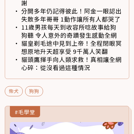
謝
分開多年仍記得彼此！阿金一眼認出
失散多年哥哥 1動作讓所有人都哭了
11歲男孩每天到收容所唸故事給狗
狗聽 令人意外的奇蹟發生感動全網
貓皇剃毛途中見到上帝！全程閉眼冥
想原地升天超享受 9千萬人笑翻
貓頭鷹揮手向人類求救！真相讓全網
心碎：從沒看過這種情況
柴犬
狗狗
#毛學堂