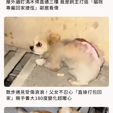
屋外牆釘滿木條直通三樓 竟是飼主打造「貓咪
專屬回家捷徑」鄰居看傻
散步遇見受傷浪浪！父女不忍心「直接打包回
家」親手養大180度變化超暖心