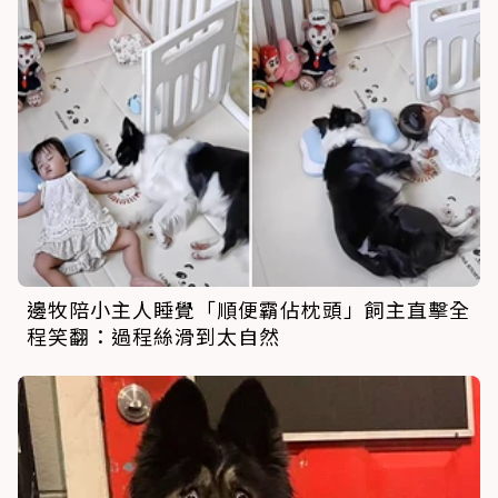
邊牧陪小主人睡覺「順便霸佔枕頭」飼主直擊全
程笑翻：過程絲滑到太自然