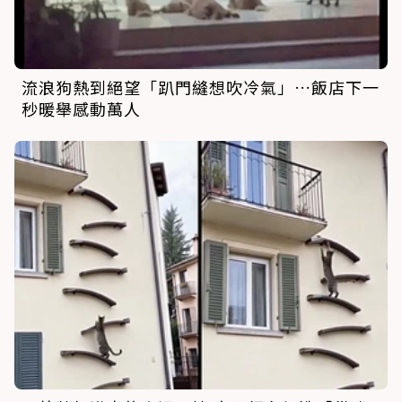
流浪狗熱到絕望「趴門縫想吹冷氣」…飯店下一
秒暖舉感動萬人