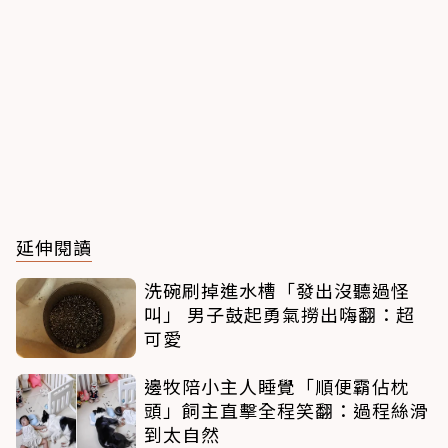
延伸閱讀
洗碗刷掉進水槽「發出沒聽過怪
叫」 男子鼓起勇氣撈出嗨翻：超
可愛
邊牧陪小主人睡覺「順便霸佔枕
頭」飼主直擊全程笑翻：過程絲滑
到太自然