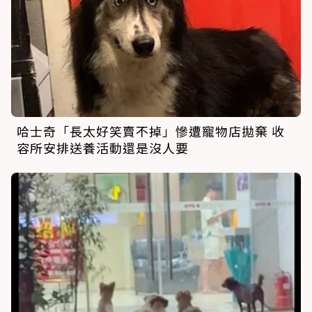
哈士奇「長太好笑賣不掉」慘遭寵物店拋棄 收
容所安排送養活動還是沒人要