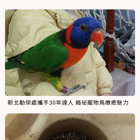
新北動保處攜手30年達人 揭祕寵物鳥療癒魅力