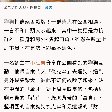
柴柴群起舌戰。圖擷自
小紅書
狗狗
打群架舌戰版！一群
柴犬
在公園相遇，
一言不和口頭大吵起來，其中一隻更是力抗
群雄，孤身和另外4隻起口角，雖然在數量上
居下風，在氣勢上卻毫不遜色。
一名飼主在
小紅書
分享在公園看到的狗狗互
動，他帶自家柴犬「傑克森」去遛狗，遇到
另外幾隻柴犬，彼此不知何故吵了起來。站
在中間的「啟才」對上周圍四隻狗，包括紅
胸背帶的「花花」、綠胸背帶的「富貴」、
藍項圈的自家狗狗傑克森和最遠處的「財