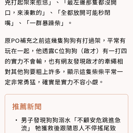
兇打起架來愈慫」、「最左邊那隻都沒開
口，來湊數的」、「全都放開可能秒閉
嘴」、「一群暴躁柴」。
原PO補充之前這幾隻狗狗有打過架，平常有
玩在一起，他透露C位狗狗（啟才）有一打四
的實力不會輸，也有網友發現啟才的牽繩相
對其他狗要粗上許多，顯示這隻柴柴平常一
定非常勇猛，確實是實力不容小覷。
推薦新聞
男子發現狗狗溺水「不顧安危跳進急
流」 牠獲救後跟隨恩人不停搖尾致