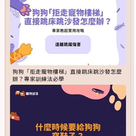
狗狗「拒走寵物樓梯」直接跳床跳沙發怎麼
辦？專家訓練法必學