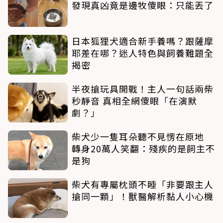
發現真凶竟是邊牧傻眼：只能丟了
日本狐狸犬適合新手養嗎？跟薩摩
耶差在哪？迷人特色與飼養難題全
揭密
半夜搶玩具開戰！主人一句話兩柴
秒靜音 真相全網傻眼「在演默
劇？」
柴犬少一隻耳朵聽不見愣在原地
轉身20萬人笑翻：殘疾的是飼主不
是狗
柴犬有專屬枕頭不睡「非要跟主人
搶同一顆」！獸醫解析黏人小心機