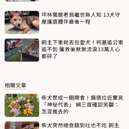
坪林獨居老翁離世無人知 13犬守
屋護遺體伴最後一程
飼主下車就丟包愛犬！柯基追公車
追不到 獲救後默默流淚13萬人心
都碎了
相關文章
柴犬聚成一圈開會！鏡頭拉近驚見
「神祕代表」 網三度確認笑翻：
怎混進去的
柴犬突然絕食餓到吐也不吃 飼主