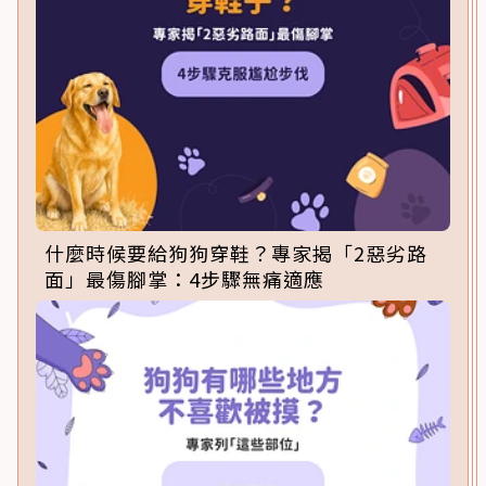
什麼時候要給狗狗穿鞋？專家揭「2惡劣路
面」最傷腳掌：4步驟無痛適應