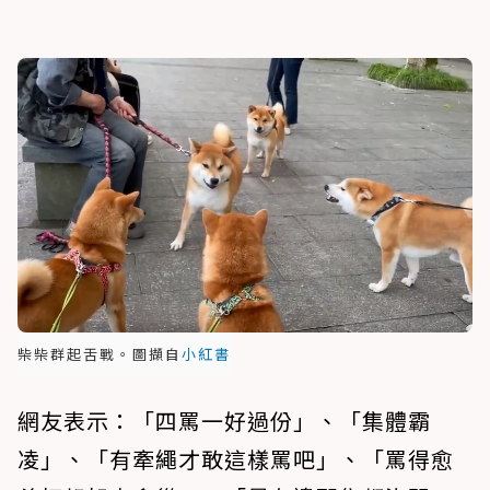
柴柴群起舌戰。圖擷自
小紅書
網友表示：「四罵一好過份」、「集體霸
凌」、「有牽繩才敢這樣罵吧」、「罵得愈