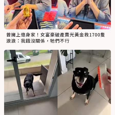
曾擁上億身家！女富豪破產賣光黃金救1700隻
浪浪：我餓沒關係，牠們不行