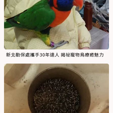
新北動保處攜手30年達人 揭祕寵物鳥療癒魅力