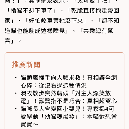
阿！」，其他網友表示：「太可愛了吧」、
「擼貓不想下車了」、「乾脆直接抱走帶回
家」、「好怕煞車害牠滾下來」、「都不知
道貓也能躺成這樣睡覺」、「共乘總有驚
喜」。
推薦新聞
貓頭鷹揮手向人類求救！真相讓全網
心碎：從沒看過這種情況
澳牧散步突然轉頭「對主人燦笑放
電」！獸醫指不是巧合：真相超窩心
貓咪長大會變回小嬰兒！專家揭4可
愛舉動「幼貓魂爆發」：本喵還想當
寶寶～