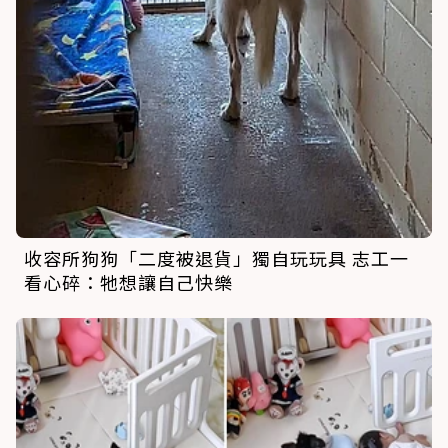
收容所狗狗「二度被退貨」獨自玩玩具 志工一
看心碎：牠想讓自己快樂