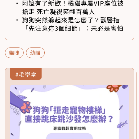
阿嬤有了新歡！橘貓專屬VIP座位被
搶走 死亡凝視笑翻百萬人
狗狗突然躲起來是怎麼了？獸醫指
「先注意這3個細節」：未必是害怕
貓咪
幼貓
#毛學堂