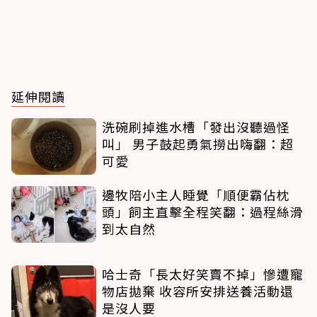
延伸閱讀
洗碗刷掉進水槽「發出沒聽過怪
叫」 男子鼓起勇氣撈出嗨翻：超
可愛
邊牧陪小主人睡覺「順便霸佔枕
頭」飼主直擊全程笑翻：過程絲滑
到太自然
哈士奇「長太好笑賣不掉」慘遭寵
物店拋棄 收容所安排送養活動還
是沒人要