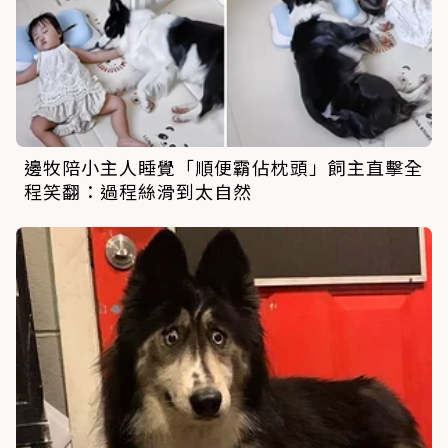
邊牧陪小主人睡覺「順便霸佔枕頭」飼主直擊全
程笑翻：過程絲滑到太自然