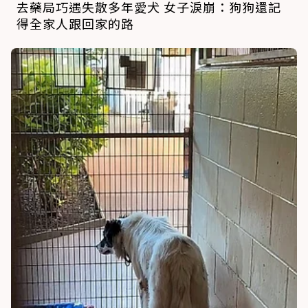
去藥局巧遇失散多年愛犬 女子淚崩：狗狗還記
得全家人跟回家的路