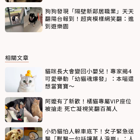
狗狗發現「隔壁新鄰居職業」天天
翻陽台報到！超爽模樣網笑翻：進
到遊樂園
相關文章
貓咪長大會變回小嬰兒！專家揭4
可愛舉動「幼貓魂爆發」：本喵還
想當寶寶～
阿嬤有了新歡！橘貓專屬VIP座位
被搶走 死亡凝視笑翻百萬人
小奶貓怕人躲車底下！女子緊急送
醫「獸醫一句話讓萬人淚崩」：人