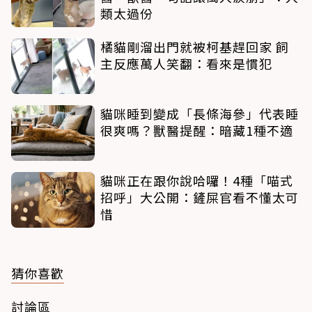
類太過份
橘貓剛溜出門就被柯基趕回家 飼
主反應萬人笑翻：看來是慣犯
貓咪睡到變成「長條海參」代表睡
很爽嗎？獸醫提醒：暗藏1種不適
貓咪正在跟你說哈囉！4種「喵式
招呼」大公開：鏟屎官看不懂太可
惜
猜你喜歡
討論區