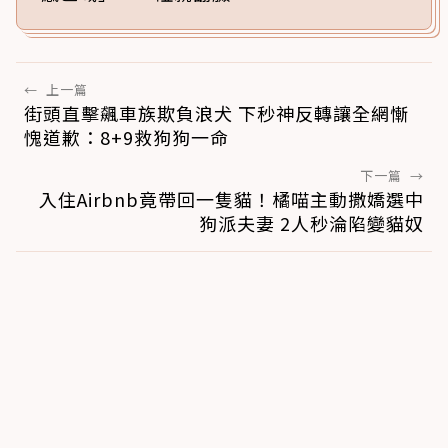
←
上一篇
街頭直擊飆車族欺負浪犬 下秒神反轉讓全網慚
愧道歉：8+9救狗狗一命
下一篇
→
入住Airbnb竟帶回一隻貓！橘喵主動撒嬌選中
狗派夫妻 2人秒淪陷變貓奴