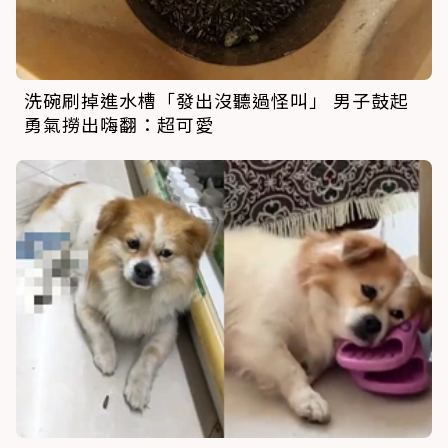
洗碗刷掉進水槽「發出沒聽過怪叫」 男子鼓起
勇氣撈出嗨翻：超可愛