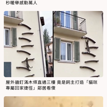
秒暖舉感動萬人
屋外牆釘滿木條直通三樓 竟是飼主打造「貓咪
專屬回家捷徑」鄰居看傻