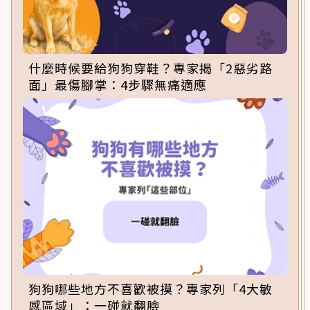
什麼時候要給狗狗穿鞋？專家揭「2惡劣路
面」最傷腳掌：4步驟無痛適應
狗狗哪些地方不喜歡被摸？專家列「4大敏
感區域」：一碰就翻臉