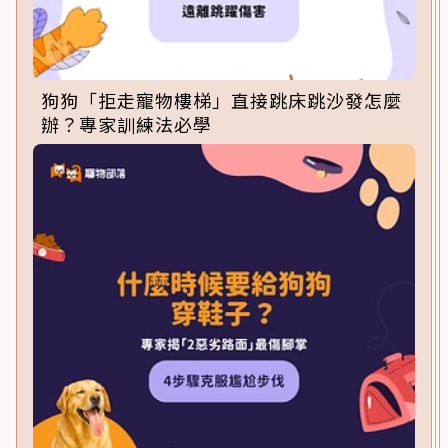
狗狗「拒走寵物樓梯」直接跳床跳沙發怎麼
辦？專家訓練法必學