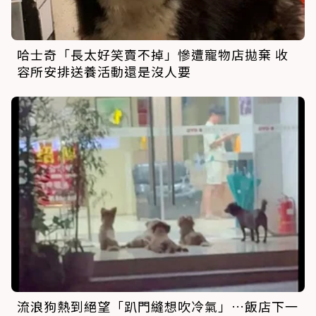
哈士奇「長太好笑賣不掉」慘遭寵物店拋棄 收
容所安排送養活動還是沒人要
流浪狗熱到絕望「趴門縫想吹冷氣」…飯店下一