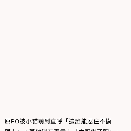
原PO被小貓萌到直呼「這誰能忍住不摸