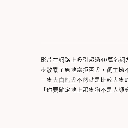
影片在網路上吸引超過40萬名
步散累了原地當拒否犬，飼主拗
一隻
大白熊犬
不然就是比較大隻
「你要確定地上那隻狗不是人類