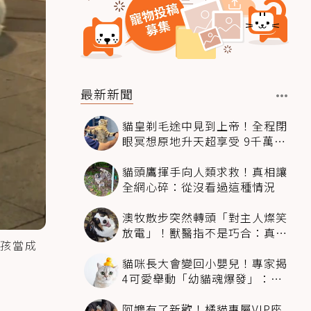
最新新聞
貓皇剃毛途中見到上帝！全程閉
眼冥想原地升天超享受 9千萬人
笑翻
貓頭鷹揮手向人類求救！真相讓
全網心碎：從沒看過這種情況
澳牧散步突然轉頭「對主人燦笑
放電」！獸醫指不是巧合：真相
孩當成
超窩心
貓咪長大會變回小嬰兒！專家揭
4可愛舉動「幼貓魂爆發」：本
喵還想當寶寶～
阿嬤有了新歡！橘貓專屬VIP座