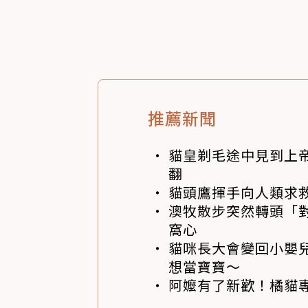
推薦新聞
貓皇剃毛途中見到上帝
翻
貓頭鷹揮手向人類求
澳牧散步突然轉頭「
窩心
貓咪長大會變回小嬰
想當寶寶～
阿嬤有了新歡！橘貓專