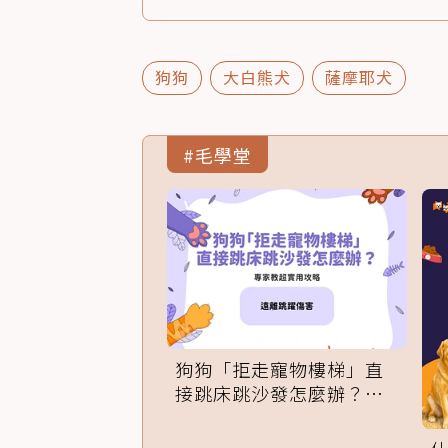
狗狗
大白熊犬
薩摩耶犬
#毛學堂
狗狗「拒走寵物樓梯」直
接跳床跳沙發怎麼辦？專
家訓練法必學