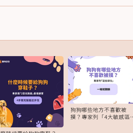
狗狗哪些地方不喜歡被
摸？專家列「4大敏感區
域」：一碰就翻臉