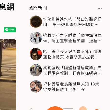
息網
熱門新聞
洗碗刷掉進水槽「發出沒聽過怪
叫」 男子鼓起勇氣撈出嗨翻：
超可愛
邊牧陪小主人睡覺「順便霸佔枕
頭」飼主直擊全程笑翻：過程絲
滑到太自然
哈士奇「長太好笑賣不掉」慘遭
寵物店拋棄 收容所安排送養活
動還是沒人要
狗狗發現「隔壁新鄰居職業」天
天翻陽台報到！超爽模樣網笑
翻：進到遊樂園
坪林獨居老翁離世無人知 13犬
守屋護遺體伴最後一程