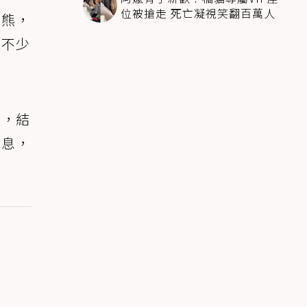
位被搶走 死亡凝視笑翻百萬人
白熊，
引不少
」，結
休息，
。