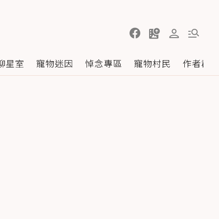
聊星室
寵物迷因
悼念專區
寵物村民
作者群