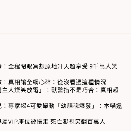
！全程閉眼冥想原地升天超享受 9千萬人笑
救！真相讓全網心碎：從沒看過這種情況
對主人燦笑放電」！獸醫指不是巧合：真相超
兒！專家揭4可愛舉動「幼貓魂爆發」：本喵還
屬VIP座位被搶走 死亡凝視笑翻百萬人