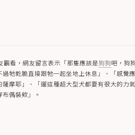
網友觀看，網友留言表示「那隻應該是
狗狗
吧，狗
不過牠乾脆直接跟牠一起坐地上休息」、「感覺
的薩摩耶」、「遛這種超大型犬都要有很大的力
穿布偶裝欸」。