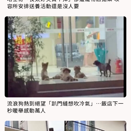
容所安排送養活動還是沒人要
流浪狗熱到絕望「趴門縫想吹冷氣」…飯店下一
秒暖舉感動萬人