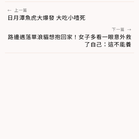
←
上一篇
日月潭魚虎大爆發 大吃小噎死
下一篇
→
路邊遇落單浪貓想抱回家！女子多看一眼意外救
了自己：這不能養