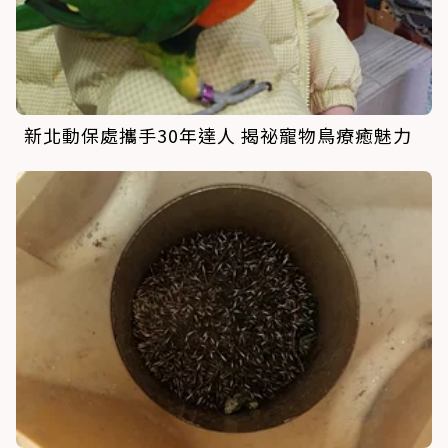
新北動保處攜手30年達人 揭祕寵物鳥療癒魅力