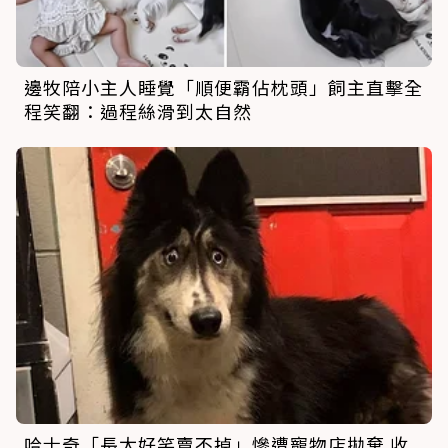
邊牧陪小主人睡覺「順便霸佔枕頭」飼主直擊全
程笑翻：過程絲滑到太自然
哈士奇「長太好笑賣不掉」慘遭寵物店拋棄 收