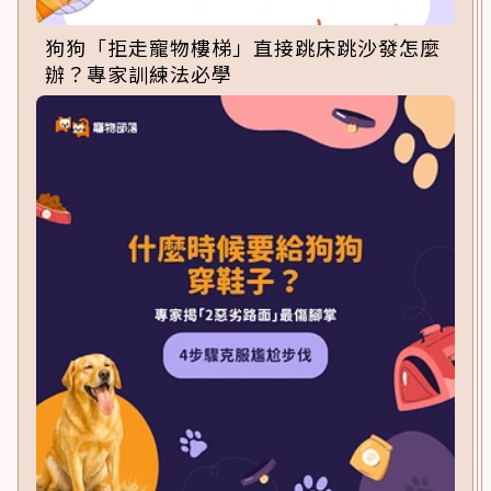
狗狗「拒走寵物樓梯」直接跳床跳沙發怎麼
辦？專家訓練法必學