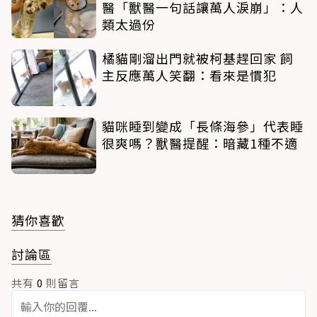
醫「獸醫一句話讓萬人淚崩」：人
類太過份
橘貓剛溜出門就被柯基趕回家 飼
主反應萬人笑翻：看來是慣犯
貓咪睡到變成「長條海參」代表睡
很爽嗎？獸醫提醒：暗藏1種不適
猜你喜歡
討論區
共有
0
則留言