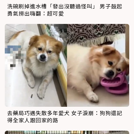
洗碗刷掉進水槽「發出沒聽過怪叫」 男子鼓起
勇氣撈出嗨翻：超可愛
去藥局巧遇失散多年愛犬 女子淚崩：狗狗還記
得全家人跟回家的路