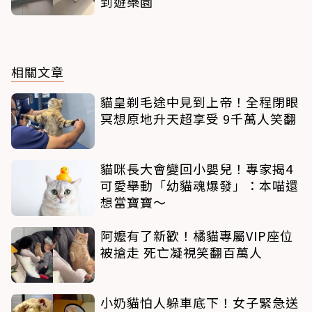
到遊樂園
相關文章
貓皇剃毛途中見到上帝！全程閉眼
冥想原地升天超享受 9千萬人笑翻
貓咪長大會變回小嬰兒！專家揭4
可愛舉動「幼貓魂爆發」：本喵還
想當寶寶～
阿嬤有了新歡！橘貓專屬VIP座位
被搶走 死亡凝視笑翻百萬人
小奶貓怕人躲車底下！女子緊急送