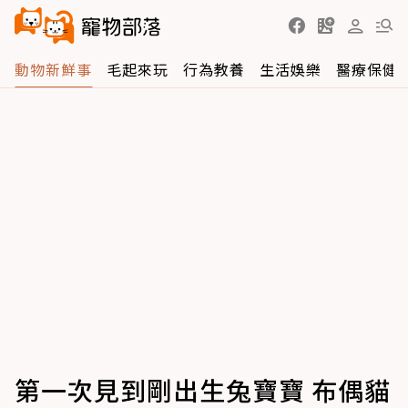
動物新鮮事
毛起來玩
行為教養
生活娛樂
醫療保健
第一次見到剛出生兔寶寶 布偶貓