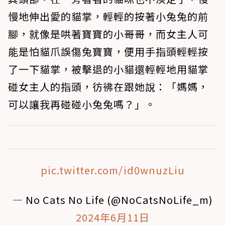
慢地伸出愛的貓掌，輕輕的按著小兔兔的前
腳，就像是哄著寶寶的小哥哥，而女主人可
能是怕貓爪誤傷兔寶寶，便用手指頭輕輕按
了一下貓掌，被擊退的小貓還輕輕地用貓掌
碰女主人的指頭，彷彿在跟她說：「媽媽，
可以讓我再碰碰小兔兔嗎？」。
pic.twitter.com/id0wnuzLiu
— No Cats No Life (@NoCatsNoLife_m)
2024年6月11日