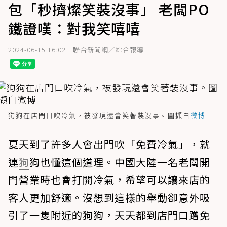
包「秒擠燦笑裝沒事」 老闆PO
鐵證嘆：對我笑嘻嘻
2024-06-15 16:02
聯合新聞網／綜合報導
狗狗在店門口吹冷氣，被發現還會笑著裝沒事。圖擷自
微博
夏天到了許多人會出門吹「免費冷氣」，就
連
狗
狗也懂這個道理。中國大陸一名老闆開
門營業時也會打開冷氣，希望可以讓來店的
客人更加舒適。沒想到這樣的舉動卻意外吸
引了一隻附近的狗狗，天天都到店門口蹭免