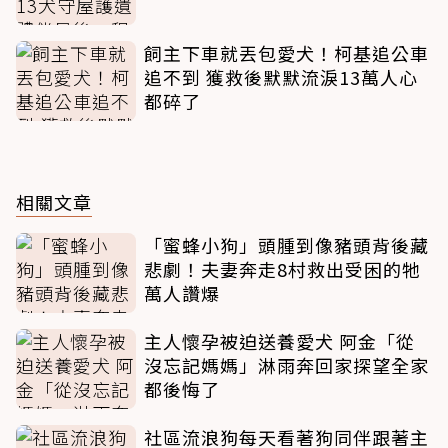
飼主下車就丟包愛犬！柯基追公車
追不到 獲救後默默流淚13萬人心
都碎了
相關文章
「蜜蜂小狗」頭腫到像豬頭背後藏
悲劇！夫妻奔走8村救出受困的牠
萬人讚爆
主人懷孕被迫送養愛犬 阿金「從
沒忘記媽媽」淋雨奔回家探望全家
都後悔了
社區流浪狗每天看著狗同伴跟著主