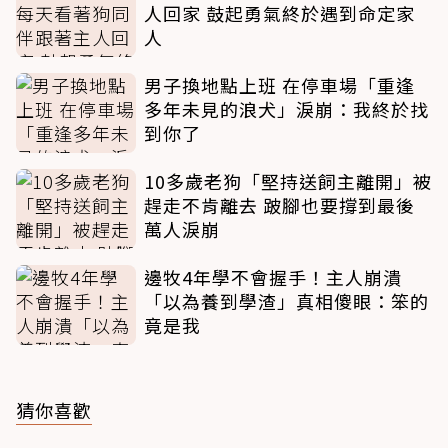
人回家 鼓起勇氣終於遇到命定家
人
男子換地點上班 在停車場「重逢
多年未見的浪犬」淚崩：我終於找
到你了
10多歲老狗「堅持送飼主離開」被
趕走不肯離去 跛腳也要撐到最後
萬人淚崩
邊牧4年學不會握手！主人崩潰
「以為養到學渣」真相傻眼：笨的
竟是我
猜你喜歡