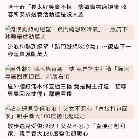
哈士奇「長太好笑賣不掉」慘遭寵物店拋棄 收
容所安排送養活動還是沒人要
流浪狗熱到絕望「趴門縫想吹冷氣」…飯店下一
秒暖舉感動萬人
屋外牆釘滿木條直通三樓 竟是飼主打造「貓咪
專屬回家捷徑」鄰居看傻
散步遇見受傷浪浪！父女不忍心「直接打包回
家」親手養大180度變化超暖心