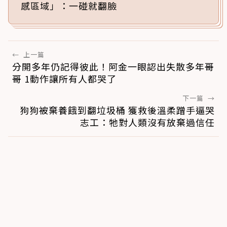
感區域」：一碰就翻臉
←
上一篇
分開多年仍記得彼此！阿金一眼認出失散多年哥
哥 1動作讓所有人都哭了
下一篇
→
狗狗被棄養餓到翻垃圾桶 獲救後溫柔蹭手逼哭
志工：牠對人類沒有放棄過信任