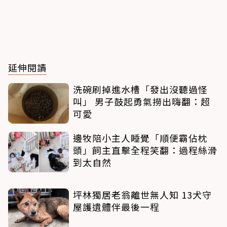
延伸閱讀
洗碗刷掉進水槽「發出沒聽過怪
叫」 男子鼓起勇氣撈出嗨翻：超
可愛
邊牧陪小主人睡覺「順便霸佔枕
頭」飼主直擊全程笑翻：過程絲滑
到太自然
坪林獨居老翁離世無人知 13犬守
屋護遺體伴最後一程