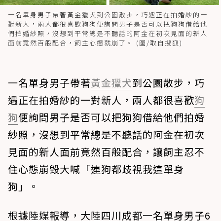
一名單身男子帶著黃金獵犬到公園散步，巧遇正在拍婚紗的一
對新人，兩人都很喜歡狗狗便詢問男子是否可以把狗狗借給他
們拍婚紗照，沒想到平常總是不聽話的阿金在初次見面的新人
面前竟然百般配合，飼主心態就崩了。 (圖/取自搜狐)
一名單身男子帶著
黃金獵犬
到公園散步，巧
遇正在拍婚紗的一對新人，兩人都很喜歡
狗
狗
便詢問男子是否可以把狗狗借給他們拍婚
紗照，沒想到平常總是不聽話的阿金在初次
見面的新人面前竟然百般配合，讓飼主忍不
住心態崩毀大喊「連狗都歧視我這單身
狗」。
根據陸媒報導，大陸四川成都一名單身男子6