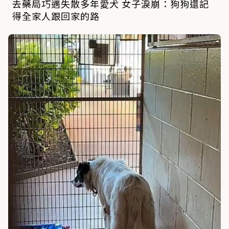
去藥局巧遇失散多年愛犬 女子淚崩：狗狗還記
得全家人跟回家的路