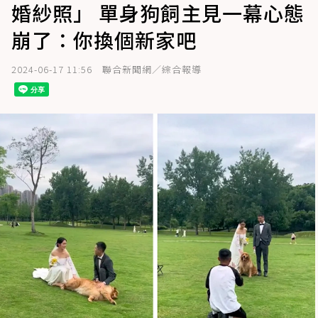
婚紗照」 單身狗飼主見一幕心態
崩了：你換個新家吧
2024-06-17 11:56
聯合新聞網／綜合報導