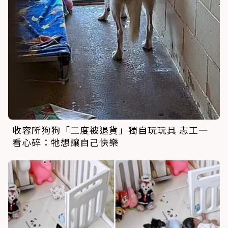
收容所狗狗「二度被退貨」獨自玩玩具 志工一
看心碎：牠想讓自己快樂