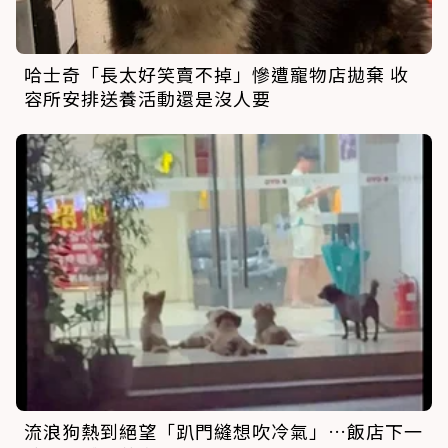
哈士奇「長太好笑賣不掉」慘遭寵物店拋棄 收
容所安排送養活動還是沒人要
流浪狗熱到絕望「趴門縫想吹冷氣」…飯店下一