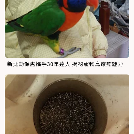
新北動保處攜手30年達人 揭祕寵物鳥療癒魅力