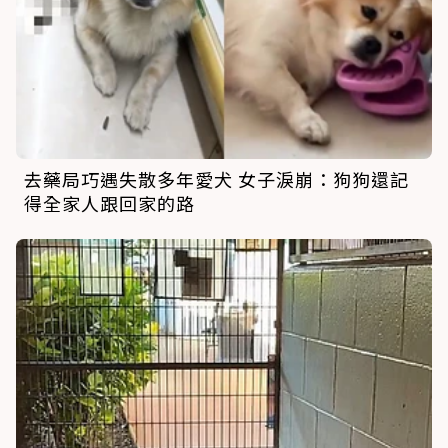
去藥局巧遇失散多年愛犬 女子淚崩：狗狗還記
得全家人跟回家的路