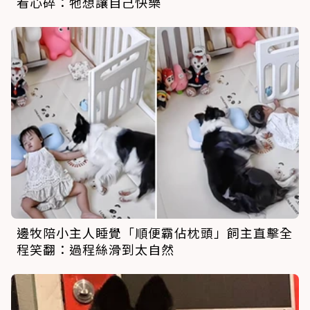
看心碎：牠想讓自己快樂
邊牧陪小主人睡覺「順便霸佔枕頭」飼主直擊全
程笑翻：過程絲滑到太自然