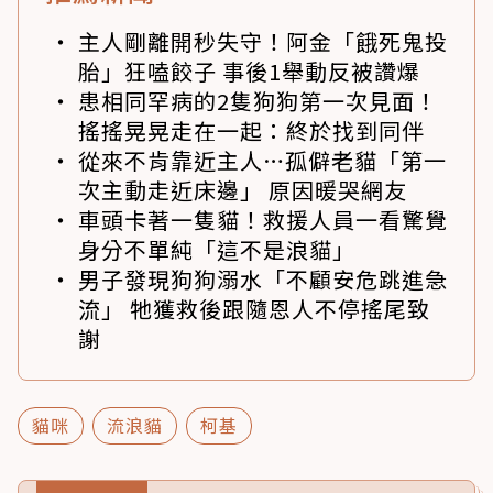
主人剛離開秒失守！阿金「餓死鬼投
胎」狂嗑餃子 事後1舉動反被讚爆
患相同罕病的2隻狗狗第一次見面！
搖搖晃晃走在一起：終於找到同伴
從來不肯靠近主人…孤僻老貓「第一
次主動走近床邊」 原因暖哭網友
車頭卡著一隻貓！救援人員一看驚覺
身分不單純「這不是浪貓」
男子發現狗狗溺水「不顧安危跳進急
流」 牠獲救後跟隨恩人不停搖尾致
謝
貓咪
流浪貓
柯基