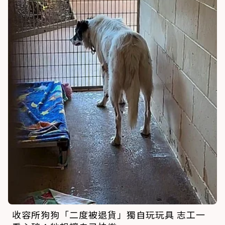
收容所狗狗「二度被退貨」獨自玩玩具 志工一