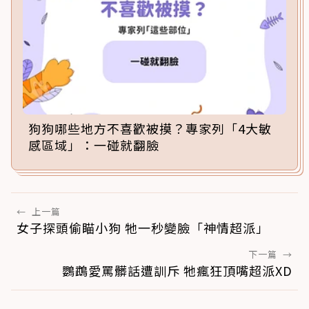
狗狗哪些地方不喜歡被摸？專家列「4大敏
感區域」：一碰就翻臉
←
上一篇
女子探頭偷瞄小狗 牠一秒變臉「神情超派」
下一篇
→
鸚鵡愛罵髒話遭訓斥 牠瘋狂頂嘴超派XD