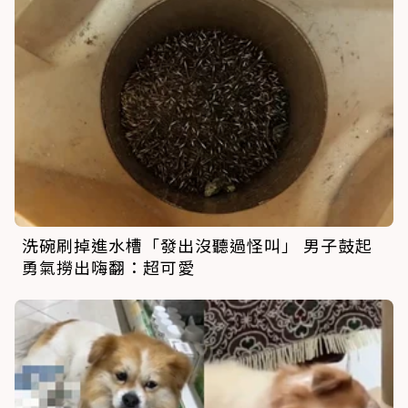
洗碗刷掉進水槽「發出沒聽過怪叫」 男子鼓起
勇氣撈出嗨翻：超可愛