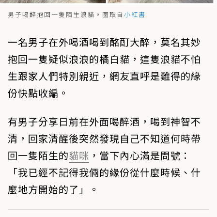
男子喝醉抱回一隻陌生浪貓。圖取自
小紅書
一名男子在外喝酒喝到酩酊大醉，莫名其妙
抱回一隻疑似浪浪的橘白貓，這隻浪貓不怕
生跟家人們特別親近，網友直呼是難得的緣
份快點收編。
有男子分享日前在外面喝醉酒，喝到神智不
清，回家清醒後突然發現自己不知道何時帶
回一隻陌生的
貓咪
，當下內心滿是問號：
「我已經不記得我倆的緣份從什麼時候、什
麼地方開始的了」。