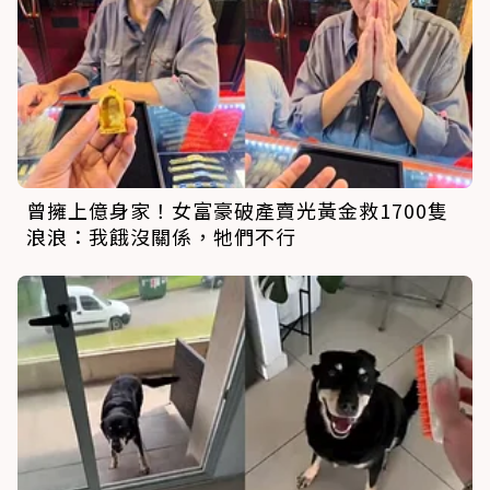
曾擁上億身家！女富豪破產賣光黃金救1700隻
浪浪：我餓沒關係，牠們不行