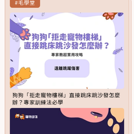
#毛學堂
狗狗「拒走寵物樓梯」直接跳床跳沙發怎麼
辦？專家訓練法必學