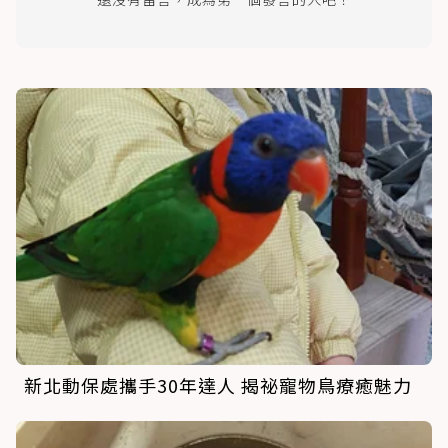
新北動保處攜手30年達人 揭祕寵物鳥療癒魅力