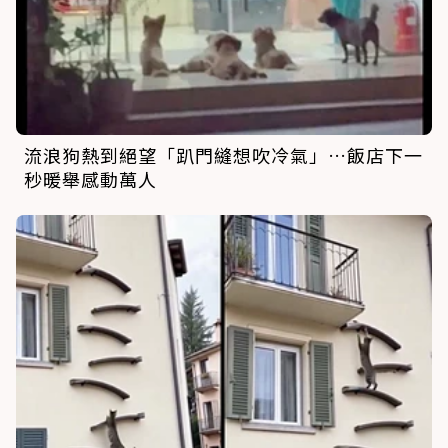
流浪狗熱到絕望「趴門縫想吹冷氣」…飯店下一
秒暖舉感動萬人