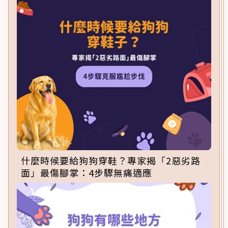
什麼時候要給狗狗穿鞋？專家揭「2惡劣路
面」最傷腳掌：4步驟無痛適應