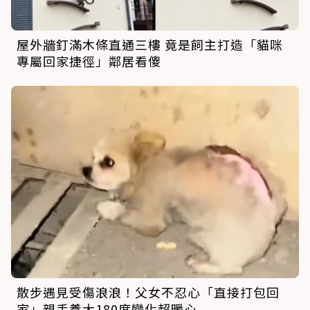
屋外牆釘滿木條直通三樓 竟是飼主打造「貓咪
專屬回家捷徑」鄰居看傻
散步遇見受傷浪浪！父女不忍心「直接打包回
家」親手養大180度變化超暖心