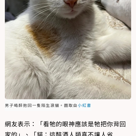
男子喝醉抱回一隻陌生浪貓。圖取自
小紅書
網友表示：「看牠的眼神應該是牠把你背回
家的」、「貓：這醉酒人類真不讓人省