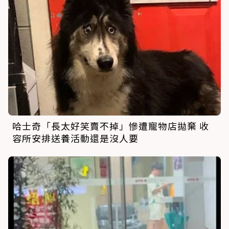
哈士奇「長太好笑賣不掉」慘遭寵物店拋棄 收
容所安排送養活動還是沒人要