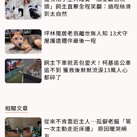
頭」飼主直擊全程笑翻：過程絲滑
到太自然
坪林獨居老翁離世無人知 13犬守
屋護遺體伴最後一程
飼主下車就丟包愛犬！柯基追公車
追不到 獲救後默默流淚13萬人心
都碎了
相關文章
從來不肯靠近主人…孤僻老貓「第
一次主動走近床邊」 原因暖哭網
友