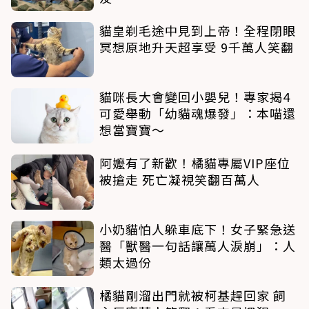
貓皇剃毛途中見到上帝！全程閉眼
冥想原地升天超享受 9千萬人笑翻
貓咪長大會變回小嬰兒！專家揭4
可愛舉動「幼貓魂爆發」：本喵還
想當寶寶～
阿嬤有了新歡！橘貓專屬VIP座位
被搶走 死亡凝視笑翻百萬人
小奶貓怕人躲車底下！女子緊急送
醫「獸醫一句話讓萬人淚崩」：人
類太過份
橘貓剛溜出門就被柯基趕回家 飼