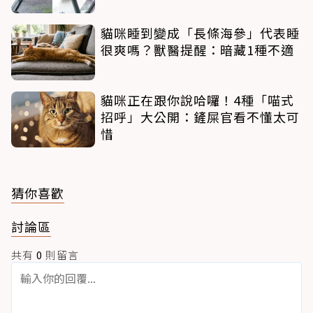
貓咪睡到變成「長條海參」代表睡
很爽嗎？獸醫提醒：暗藏1種不適
貓咪正在跟你說哈囉！4種「喵式
招呼」大公開：鏟屎官看不懂太可
惜
猜你喜歡
討論區
共有
0
則留言