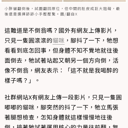
小胖貓翻倒後，試圖翻回原位，但中間的肚皮成巨大阻礙，最
後還是選擇舔舔小手壓壓驚。圖/翻自X
這難道是不倒翁嗎？國外有網友上傳影片，
只見一隻圓滾滾的
貓咪
，腳抖了一下，牠想
看看到底怎回事，但身體不知不覺地就往後
面倒去，牠試著站起又朝另一個方向倒，活
像不倒翁，網友表示：「這不就是我喝醉的
樣子嗎？」。
社群網站X有網友上傳一段影片，只見一隻圓
嘟嘟的貓咪，腳突然的抖了一下，牠立馬張
著腿想檢查，怎知身體就這樣慢慢地往後
倒，接著牠試著運用核心的力量往前翻，無