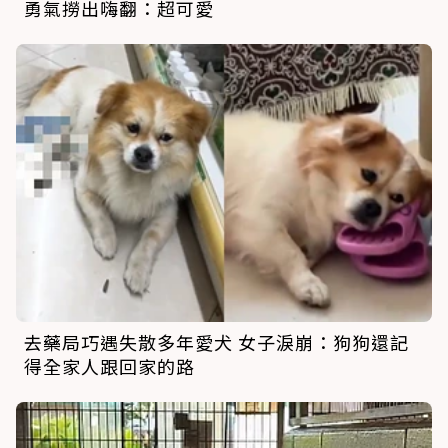
勇氣撈出嗨翻：超可愛
去藥局巧遇失散多年愛犬 女子淚崩：狗狗還記
得全家人跟回家的路