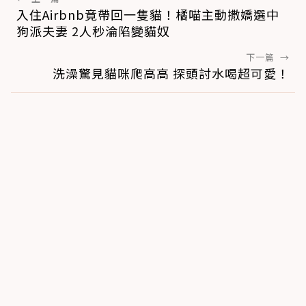
入住Airbnb竟帶回一隻貓！橘喵主動撒嬌選中
狗派夫妻 2人秒淪陷變貓奴
下一篇
→
洗澡驚見貓咪爬高高 探頭討水喝超可愛！