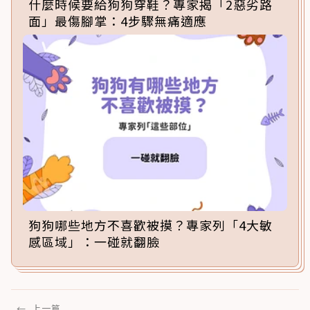
什麼時候要給狗狗穿鞋？專家揭「2惡劣路
面」最傷腳掌：4步驟無痛適應
狗狗哪些地方不喜歡被摸？專家列「4大敏
感區域」：一碰就翻臉
←
上一篇