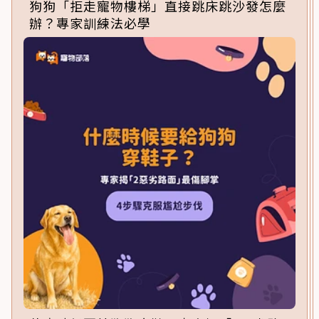
狗狗「拒走寵物樓梯」直接跳床跳沙發怎麼
辦？專家訓練法必學