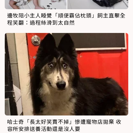
邊牧陪小主人睡覺「順便霸佔枕頭」飼主直擊全
程笑翻：過程絲滑到太自然
哈士奇「長太好笑賣不掉」慘遭寵物店拋棄 收
容所安排送養活動還是沒人要