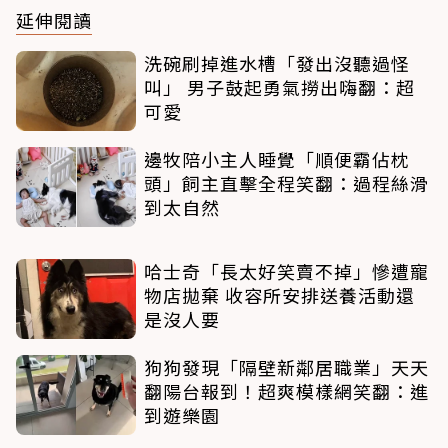
延伸閱讀
洗碗刷掉進水槽「發出沒聽過怪
叫」 男子鼓起勇氣撈出嗨翻：超
可愛
邊牧陪小主人睡覺「順便霸佔枕
頭」飼主直擊全程笑翻：過程絲滑
到太自然
哈士奇「長太好笑賣不掉」慘遭寵
物店拋棄 收容所安排送養活動還
是沒人要
狗狗發現「隔壁新鄰居職業」天天
翻陽台報到！超爽模樣網笑翻：進
到遊樂園