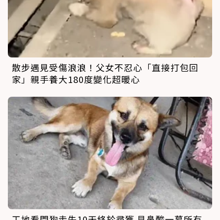
散步遇見受傷浪浪！父女不忍心「直接打包回
家」親手養大180度變化超暖心
工地看門狗走失10天終於尋獲 見鼻酸一幕所有