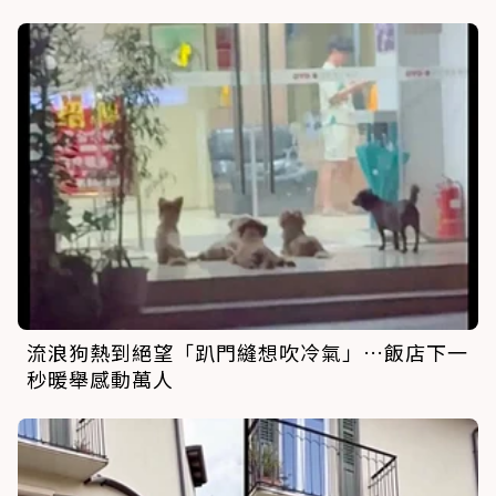
流浪狗熱到絕望「趴門縫想吹冷氣」…飯店下一
秒暖舉感動萬人