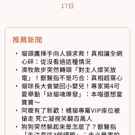
17日
推薦新聞
貓頭鷹揮手向人類求救！真相讓全網
心碎：從沒看過這種情況
澳牧散步突然轉頭「對主人燦笑放
電」！獸醫指不是巧合：真相超窩心
貓咪長大會變回小嬰兒！專家揭4可
愛舉動「幼貓魂爆發」：本喵還想當
寶寶～
阿嬤有了新歡！橘貓專屬VIP座位被
搶走 死亡凝視笑翻百萬人
狗狗突然躲起來是怎麼了？獸醫指
「先注意這3個細節」：未必是害怕