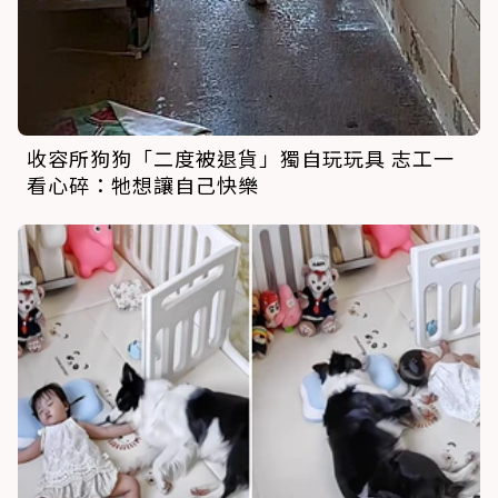
收容所狗狗「二度被退貨」獨自玩玩具 志工一
看心碎：牠想讓自己快樂