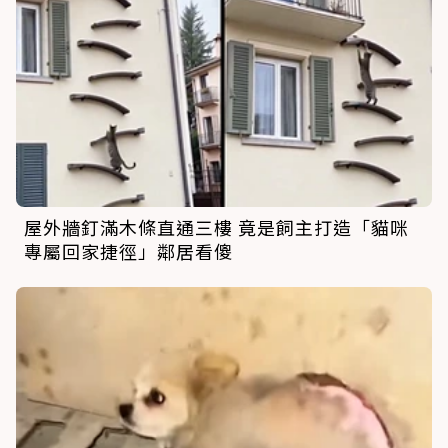
屋外牆釘滿木條直通三樓 竟是飼主打造「貓咪
專屬回家捷徑」鄰居看傻