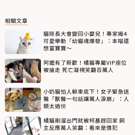
相關文章
貓咪長大會變回小嬰兒！專家揭4
可愛舉動「幼貓魂爆發」：本喵還
想當寶寶～
阿嬤有了新歡！橘貓專屬VIP座位
被搶走 死亡凝視笑翻百萬人
小奶貓怕人躲車底下！女子緊急送
醫「獸醫一句話讓萬人淚崩」：人
類太過份
橘貓剛溜出門就被柯基趕回家 飼
主反應萬人笑翻：看來是慣犯