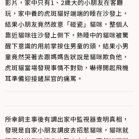
影片，家中只有1、2歲大的小朋友在客廳
玩，家中養的虎斑貓好端端的睡在沙發上，
結果小朋友竟然故意「碰瓷」貓咪，整個人
靠近貓咪往沙發上倒下，熟睡中的貓咪被驚
醒下意識的用前掌按住男童的頭，結果小男
童竟然哭著去跟媽媽告狀說是貓咪欺負他，
虎斑貓當場發現事情不對勁，嚇得開起飛機
耳準備迎接鏟屎官的痛罵。
所幸飼主事後有調出家中監視器查明真相，
發現是自家小朋友調皮去招惹貓咪，貓咪就