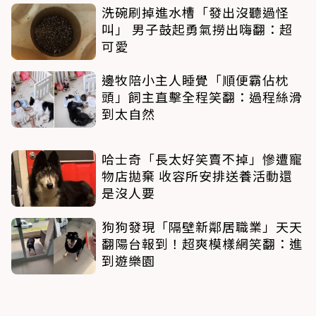
洗碗刷掉進水槽「發出沒聽過怪
叫」 男子鼓起勇氣撈出嗨翻：超
可愛
邊牧陪小主人睡覺「順便霸佔枕
頭」飼主直擊全程笑翻：過程絲滑
到太自然
哈士奇「長太好笑賣不掉」慘遭寵
物店拋棄 收容所安排送養活動還
是沒人要
狗狗發現「隔壁新鄰居職業」天天
翻陽台報到！超爽模樣網笑翻：進
到遊樂園