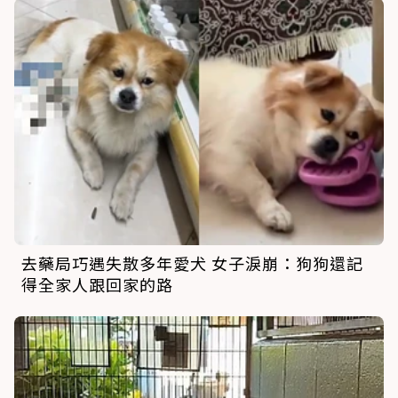
去藥局巧遇失散多年愛犬 女子淚崩：狗狗還記
得全家人跟回家的路