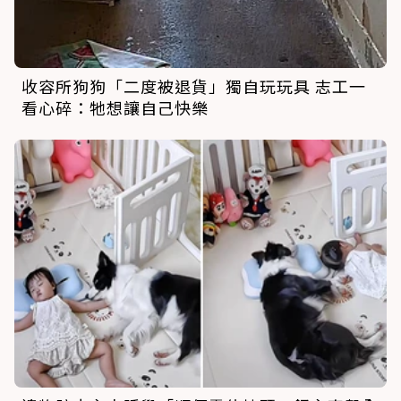
收容所狗狗「二度被退貨」獨自玩玩具 志工一
看心碎：牠想讓自己快樂