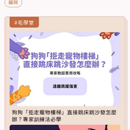
貓咪
#毛學堂
狗狗「拒走寵物樓梯」直接跳床跳沙發怎麼
辦？專家訓練法必學