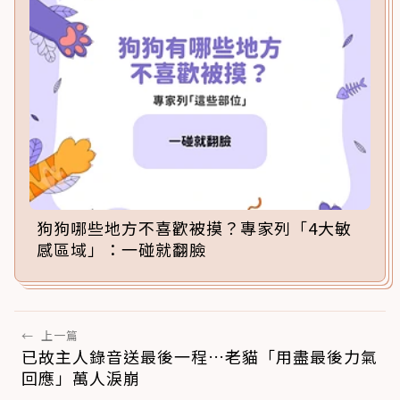
狗狗哪些地方不喜歡被摸？專家列「4大敏
感區域」：一碰就翻臉
←
上一篇
已故主人錄音送最後一程…老貓「用盡最後力氣
回應」萬人淚崩