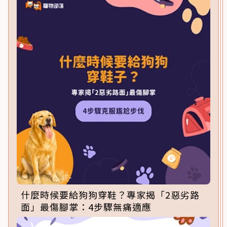
什麼時候要給狗狗穿鞋？專家揭「2惡劣路
面」最傷腳掌：4步驟無痛適應