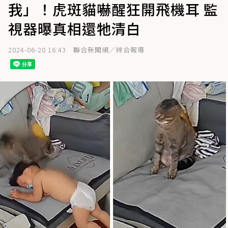
我」！虎斑貓嚇醒狂開飛機耳 監
視器曝真相還牠清白
2024-06-20 16:43
聯合新聞網／綜合報導