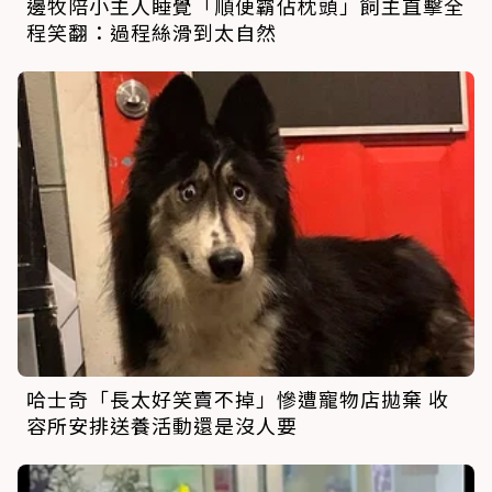
邊牧陪小主人睡覺「順便霸佔枕頭」飼主直擊全
程笑翻：過程絲滑到太自然
哈士奇「長太好笑賣不掉」慘遭寵物店拋棄 收
容所安排送養活動還是沒人要