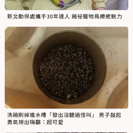
新北動保處攜手30年達人 揭祕寵物鳥療癒魅力
洗碗刷掉進水槽「發出沒聽過怪叫」 男子鼓起
勇氣撈出嗨翻：超可愛