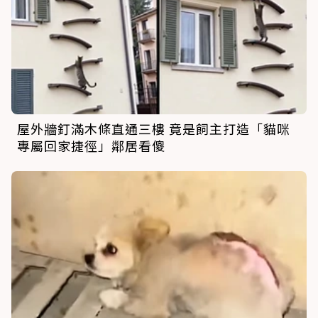
屋外牆釘滿木條直通三樓 竟是飼主打造「貓咪
專屬回家捷徑」鄰居看傻