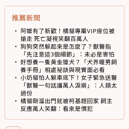
推薦新聞
阿嬤有了新歡！橘貓專屬VIP座位被
搶走 死亡凝視笑翻百萬人
狗狗突然躲起來是怎麼了？獸醫指
「先注意這3個細節」：未必是害怕
好想養一隻黃金獵犬？「犬界暖男飼
養手冊」相處祕訣與現實面必看
小奶貓怕人躲車底下！女子緊急送醫
「獸醫一句話讓萬人淚崩」：人類太
過份
橘貓剛溜出門就被柯基趕回家 飼主
反應萬人笑翻：看來是慣犯