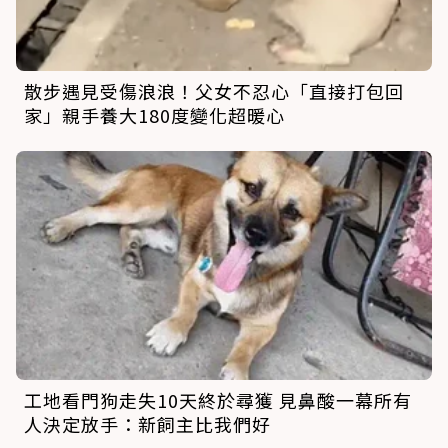
散步遇見受傷浪浪！父女不忍心「直接打包回
家」親手養大180度變化超暖心
工地看門狗走失10天終於尋獲 見鼻酸一幕所有
人決定放手：新飼主比我們好