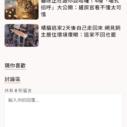
貓咪正在跟你說哈囉！4種「喵式
招呼」大公開：鏟屎官看不懂太可
惜
橘貓逃家2天後自己走回來 網見飼
主居住環境傻眼：這家不回也罷
猜你喜歡
討論區
共有
0
則留言