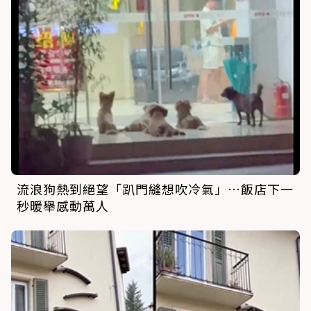
流浪狗熱到絕望「趴門縫想吹冷氣」…飯店下一
秒暖舉感動萬人