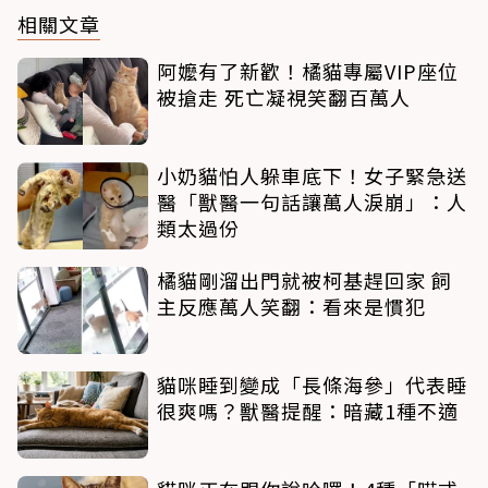
相關文章
阿嬤有了新歡！橘貓專屬VIP座位
被搶走 死亡凝視笑翻百萬人
小奶貓怕人躲車底下！女子緊急送
醫「獸醫一句話讓萬人淚崩」：人
類太過份
橘貓剛溜出門就被柯基趕回家 飼
主反應萬人笑翻：看來是慣犯
貓咪睡到變成「長條海參」代表睡
很爽嗎？獸醫提醒：暗藏1種不適