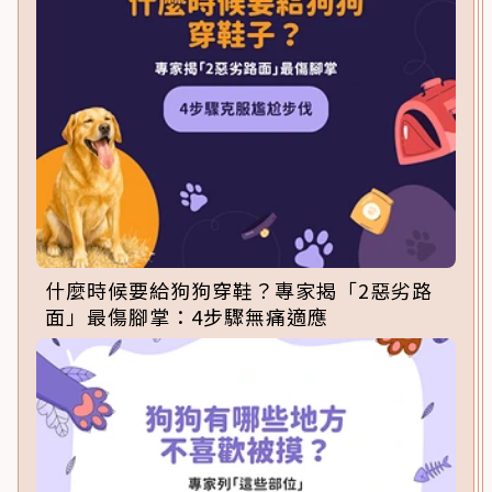
什麼時候要給狗狗穿鞋？專家揭「2惡劣路
面」最傷腳掌：4步驟無痛適應