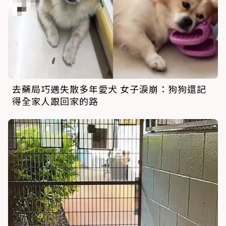
去藥局巧遇失散多年愛犬 女子淚崩：狗狗還記
得全家人跟回家的路