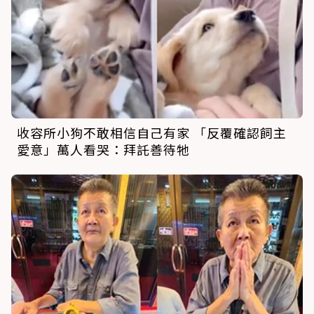
收容所小狗不敢相信自己有家 「反覆確認飼主
愛意」萬人看哭：拜託善待牠