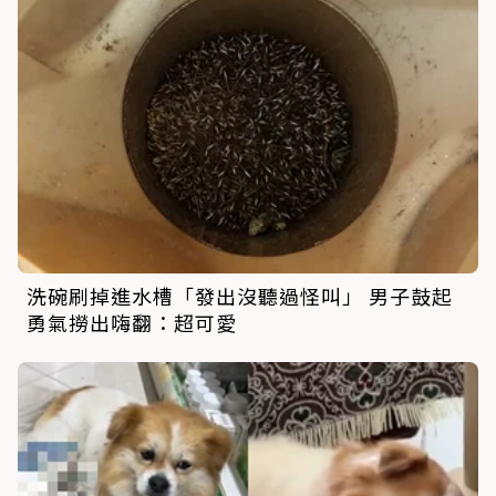
洗碗刷掉進水槽「發出沒聽過怪叫」 男子鼓起
勇氣撈出嗨翻：超可愛