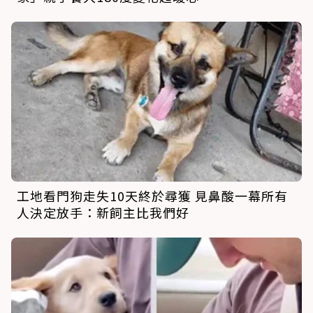
工地看門狗走失10天終於尋獲 見鼻酸一幕所有
人決定放手：新飼主比我們好