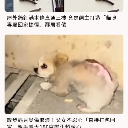
屋外牆釘滿木條直通三樓 竟是飼主打造「貓咪
專屬回家捷徑」鄰居看傻
散步遇見受傷浪浪！父女不忍心「直接打包回
家」親手養大180度變化超暖心