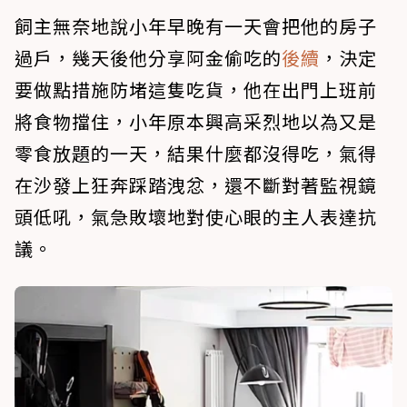
飼主無奈地說小年早晚有一天會把他的房子
過戶，幾天後他分享阿金偷吃的
後續
，決定
要做點措施防堵這隻吃貨，他在出門上班前
將食物擋住，小年原本興高采烈地以為又是
零食放題的一天，結果什麼都沒得吃，氣得
在沙發上狂奔踩踏洩忿，還不斷對著監視鏡
頭低吼，氣急敗壞地對使心眼的主人表達抗
議。