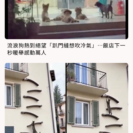
流浪狗熱到絕望「趴門縫想吹冷氣」…飯店下一
秒暖舉感動萬人