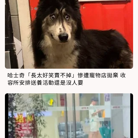
哈士奇「長太好笑賣不掉」慘遭寵物店拋棄 收
容所安排送養活動還是沒人要