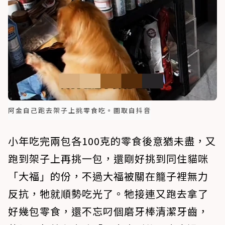
阿金自己跑去架子上挑零食吃。圖取自抖音
小年吃完兩包各100克的零食後意猶未盡，又
跑到架子上再挑一包，還剛好挑到同住貓咪
「大福」的份，不過大福被關在籠子裡無力
反抗，牠就順勢吃光了。牠接連又跑去拿了
好幾包零食，還不忘叼個磨牙棒清潔牙齒，