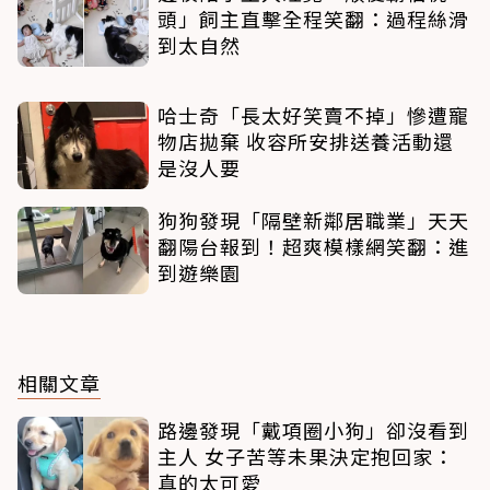
頭」飼主直擊全程笑翻：過程絲滑
到太自然
哈士奇「長太好笑賣不掉」慘遭寵
物店拋棄 收容所安排送養活動還
是沒人要
狗狗發現「隔壁新鄰居職業」天天
翻陽台報到！超爽模樣網笑翻：進
到遊樂園
相關文章
路邊發現「戴項圈小狗」卻沒看到
主人 女子苦等未果決定抱回家：
真的太可愛