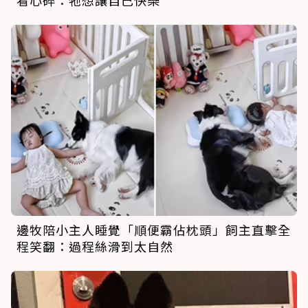
看心碎：牠想讓自己快樂
邊牧陪小主人睡覺「順便霸佔枕頭」飼主直擊全
程笑翻：過程絲滑到太自然