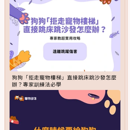
狗狗「拒走寵物樓梯」直接跳床跳沙發怎麼
辦？專家訓練法必學