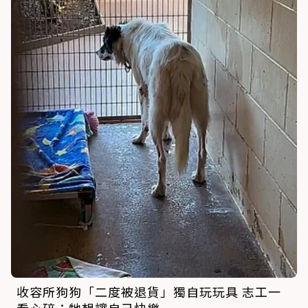
收容所狗狗「二度被退貨」獨自玩玩具 志工一