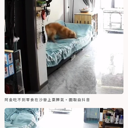
阿金吃不到零食在沙發上耍脾氣。圖取自抖音