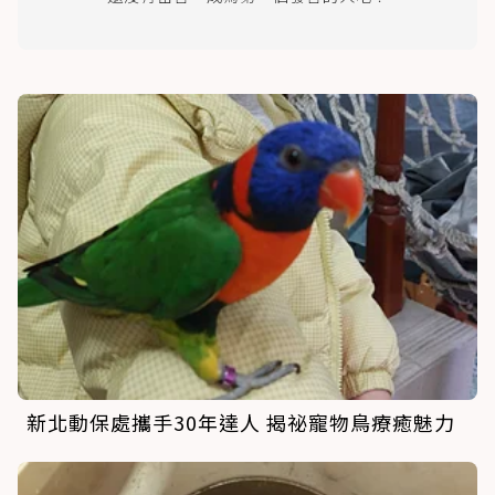
新北動保處攜手30年達人 揭祕寵物鳥療癒魅力