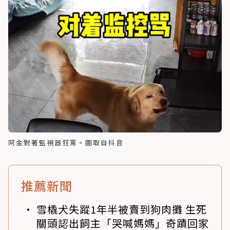
阿金對著監視器狂罵。圖取自抖音
推薦新聞
雪橇犬失蹤1年半被賣到狗肉攤 生死
關頭認出飼主「哭喊媽媽」奇蹟回家