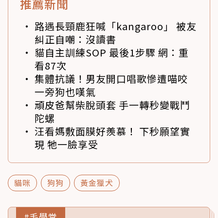
推薦新聞
路遇長頸鹿狂喊「kangaroo」 被友
糾正自嘲：沒讀書
貓自主訓練SOP 最後1步驟 網：重
看87次
集體抗議！男友開口唱歌慘遭喵咬
一旁狗也嘆氣
頑皮爸幫柴脫頭套 手一轉秒變戰鬥
陀螺
汪看媽敷面膜好羨慕！ 下秒願望實
現 牠一臉享受
貓咪
狗狗
黃金獵犬
#毛學堂