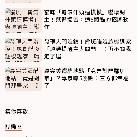
貓咪「霸氣伸頭逼摸摸」嚇壞飼
主！獸醫揭密：這5類貓的招牌動
作
發現大門沒鎖！虎斑貓沒趁機逃家
「轉頭提醒主人關門」：再不關我
走了喔
最完美遛貓地點「竟是對門鄰居
家」？專家曝5優點：三方都幸福
了
猜你喜歡
討論區