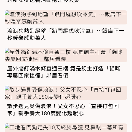
流浪狗熱到絕望「趴門縫想吹冷氣」…飯店下一
秒暖舉感動萬人
屋外牆釘滿木條直通三樓 竟是飼主打造「貓咪
專屬回家捷徑」鄰居看傻
散步遇見受傷浪浪！父女不忍心「直接打包回
家」親手養大180度變化超暖心