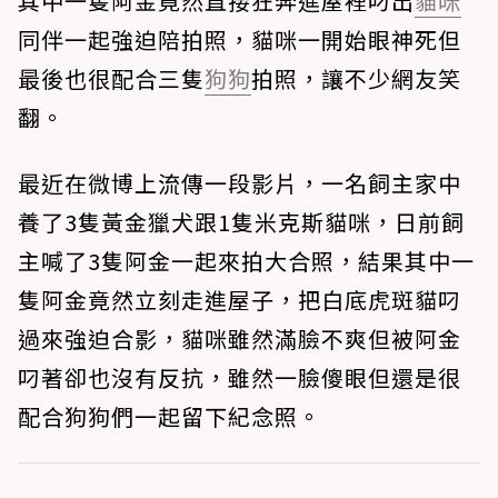
其中一隻阿金竟然直接狂奔進屋裡叼出
貓咪
同伴一起強迫陪拍照，貓咪一開始眼神死但
最後也很配合三隻
狗狗
拍照，讓不少網友笑
翻。
最近在微博上流傳一段影片，一名飼主家中
養了3隻黃金獵犬跟1隻米克斯貓咪，日前飼
主喊了3隻阿金一起來拍大合照，結果其中一
隻阿金竟然立刻走進屋子，把白底虎斑貓叼
過來強迫合影，貓咪雖然滿臉不爽但被阿金
叼著卻也沒有反抗，雖然一臉傻眼但還是很
配合狗狗們一起留下紀念照。