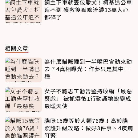
飼主下車就丟包愛犬！柯基追公車
追不到 獲救後默默流淚13萬人心
都碎了
相關文章
為什麼貓咪睡到一半嘴巴會動來動
去？4真相曝光：作夢只是其中一
種
女子不聽志工勸告堅持收編「最惡
喪彪」 被抓爆後1行動讓牠蛻變成
最暖天使
貓咪15歲等於人類76歲！高齡貓
照護升級攻略：做好3件事、4疾病
盯緊