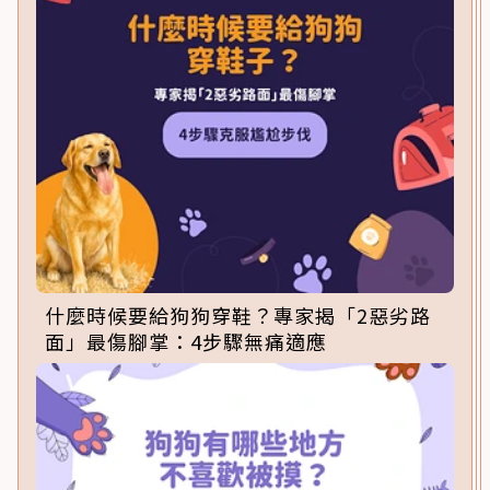
什麼時候要給狗狗穿鞋？專家揭「2惡劣路
面」最傷腳掌：4步驟無痛適應