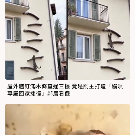
屋外牆釘滿木條直通三樓 竟是飼主打造「貓咪
專屬回家捷徑」鄰居看傻