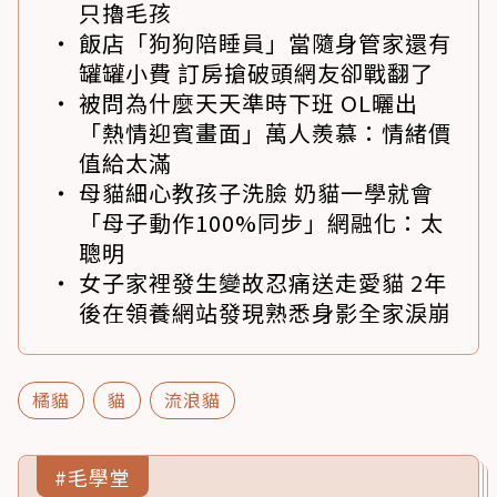
只擼毛孩
飯店「狗狗陪睡員」當隨身管家還有
罐罐小費 訂房搶破頭網友卻戰翻了
被問為什麼天天準時下班 OL曬出
「熱情迎賓畫面」萬人羨慕：情緒價
值給太滿
母貓細心教孩子洗臉 奶貓一學就會
「母子動作100%同步」網融化：太
聰明
女子家裡發生變故忍痛送走愛貓 2年
後在領養網站發現熟悉身影全家淚崩
橘貓
貓
流浪貓
#毛學堂