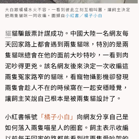
大白跟橘橘水火不容，一看到彼此立刻互相叫囂，讓飼主決定
把兩隻貓咪一同收編。圖擷自
小紅書／橘子小白
貓
貓騙飯票計謀成功。中國大陸一名網友每
天回家路上都會遇到兩隻貓咪，特別的是兩
隻貓咪總會在他的面前大吵特吵，一看到肉
泥吵得更兇。該名網友後來決定一次收編這
兩隻冤家路窄的貓咪，看寵物攝影機卻發現
兩隻會趁人不在的時候窩在一起安穩睡覺，
讓飼主笑說自己根本是被兩隻貓設計了。
小紅書帳號
「橘子小白」
向網友分享自己是
如何落入兩隻喵星人的圈套。飼主表示收編
以前每天回家的路都能看到這兩隻愛吵架的