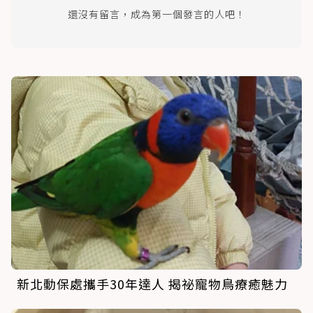
還沒有留言，成為第一個發言的人吧！
新北動保處攜手30年達人 揭祕寵物鳥療癒魅力