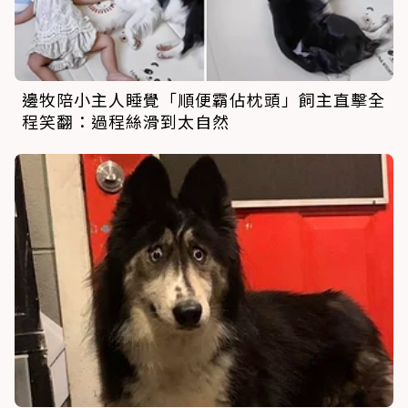
邊牧陪小主人睡覺「順便霸佔枕頭」飼主直擊全
程笑翻：過程絲滑到太自然