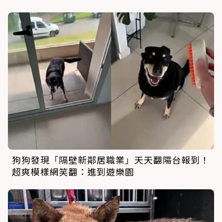
狗狗發現「隔壁新鄰居職業」天天翻陽台報到！
超爽模樣網笑翻：進到遊樂園