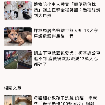
邊牧陪小主人睡覺「順便霸佔枕
頭」飼主直擊全程笑翻：過程絲滑
到太自然
坪林獨居老翁離世無人知 13犬守
屋護遺體伴最後一程
飼主下車就丟包愛犬！柯基追公車
追不到 獲救後默默流淚13萬人心
都碎了
相關文章
母貓細心教孩子洗臉 奶貓一學就
會「母子動作100%同步」網融