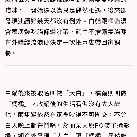
貓咪，一開始還以為只是偶然相遇，後來卻
發現連續好幾天都沒有例外。白貓跟
橘貓
還
會表演邊吃貓條邊吵架，飼主不捨兩隻貓咪
在外繼續流浪便決定一次把兩隻帶回家飼
養。
白貓後來被取名叫做「大白」，橘貓則叫做
「橘橘」。收編後的生活看似沒有太大變
化，兩隻貓依然在家裡吵得不可開交，不分
白天晚上都在鬥嘴。然而某天原PO裝了攝影
機，卻意外發現「大白」跟「橘橘」居然能