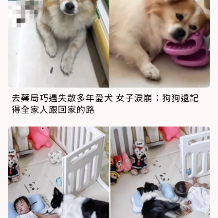
去藥局巧遇失散多年愛犬 女子淚崩：狗狗還記
得全家人跟回家的路