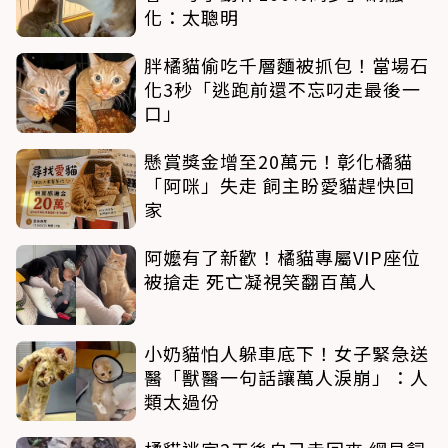
化：太聰明
胖橘貓偷吃千層麵被抓包！當場石
化3秒「逃跑前還不忘叼走最後一
口」
懸賞獎金增至20萬元！彰化橘貓
「阿咪」失走 飼主盼愛貓趕快回
家
阿嬤有了新歡！橘貓專屬VIP座位
被搶走 死亡凝視笑翻百萬人
小奶貓怕人躲車底下！女子緊急送
醫「獸醫一句話讓萬人淚崩」：人
類太過份