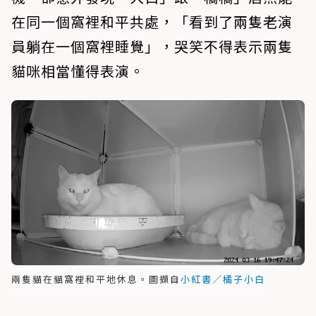
在同一個窩裡和平共處，「看到了兩隻老演
員躺在一個窩裡睡覺」，哭笑不得表示兩隻
貓咪相當懂得表演。
兩隻貓在貓窩裡和平地休息。圖擷自
小紅書／橘子小白