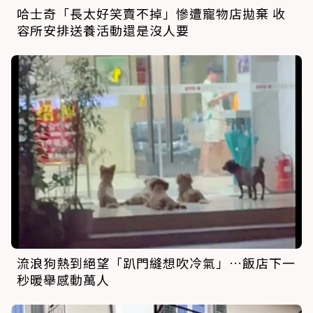
哈士奇「長太好笑賣不掉」慘遭寵物店拋棄 收
容所安排送養活動還是沒人要
流浪狗熱到絕望「趴門縫想吹冷氣」…飯店下一
秒暖舉感動萬人