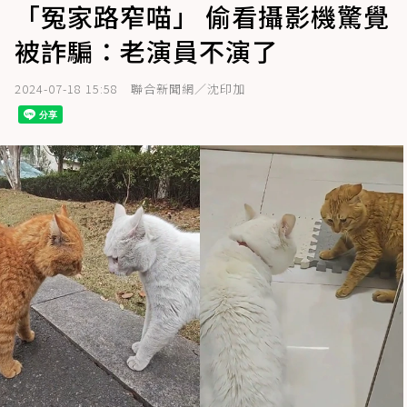
「冤家路窄喵」 偷看攝影機驚覺
被詐騙：老演員不演了
2024-07-18 15:58
聯合新聞網／沈印加