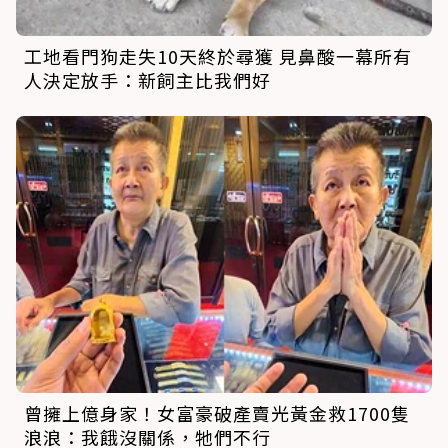
工地看門狗走失10天終於尋獲 見鼻酸一幕所有
人決定放手：新飼主比我們好
曾擁上億身家！女富豪破產賣光黃金救1700隻
浪浪：我餓沒關係，牠們不行