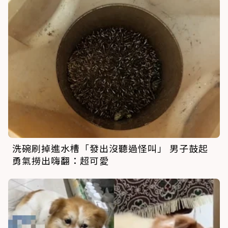
洗碗刷掉進水槽「發出沒聽過怪叫」 男子鼓起
勇氣撈出嗨翻：超可愛