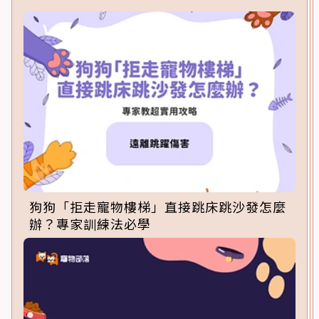
狗狗「拒走寵物樓梯」直接跳床跳沙發怎麼
辦？專家訓練法必學