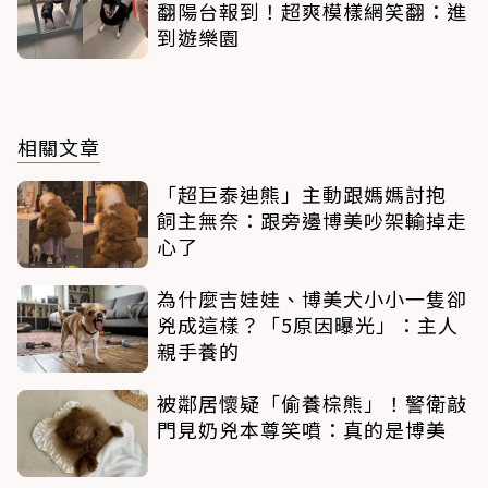
翻陽台報到！超爽模樣網笑翻：進
到遊樂園
相關文章
「超巨泰迪熊」主動跟媽媽討抱
飼主無奈：跟旁邊博美吵架輸掉走
心了
為什麼吉娃娃、博美犬小小一隻卻
兇成這樣？「5原因曝光」：主人
親手養的
被鄰居懷疑「偷養棕熊」！警衛敲
門見奶兇本尊笑噴：真的是博美