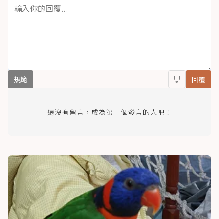
規範
回覆
還沒有留言，成為第一個發言的人吧！