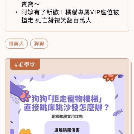
寶寶～
阿嬤有了新歡！橘貓專屬VIP座位被
搶走 死亡凝視笑翻百萬人
博美犬
狗狗
#毛學堂