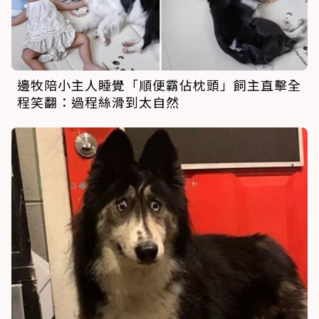
邊牧陪小主人睡覺「順便霸佔枕頭」飼主直擊全
程笑翻：過程絲滑到太自然