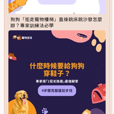
狗狗「拒走寵物樓梯」直接跳床跳沙發怎麼
辦？專家訓練法必學