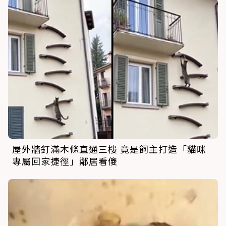
屋外牆釘滿木條直通三樓 竟是飼主打造「貓咪
專屬回家捷徑」鄰居看傻