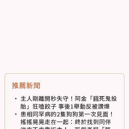
推薦新聞
主人剛離開秒失守！阿金「餓死鬼投
胎」狂嗑餃子 事後1舉動反被讚爆
患相同罕病的2隻狗狗第一次見面！
搖搖晃晃走在一起：終於找到同伴