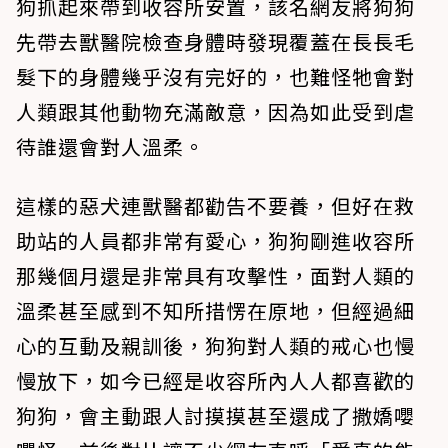
狗抓起來帶到收容所安置，該名網友將狗狗
先帶去獸醫院檢查身體時發現覆蓋在長長毛
髮下的身體幾乎沒有完好的，也難怪牠會對
人類跟其他動物充滿敵意，因為如此受到虐
待誰還會對人溫柔。
這樣的惡犬連獸醫都勸告不要養，但好在救
助站的人員都非常有愛心，狗狗剛進收容所
那幾個月還是非常具有攻擊性，面對人類的
溫柔甚至感到不知所措愣在原地，但經過細
心的互動及親訓後，狗狗對人類的戒心也慢
慢放下，如今已經是收容所內人人都喜歡的
狗狗，會主動跟人討摸摸甚至還成了撒嬌嚶