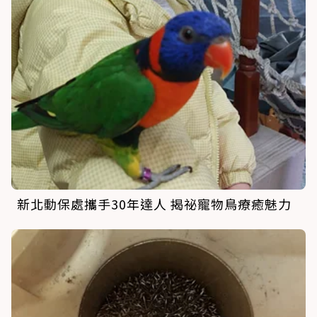
新北動保處攜手30年達人 揭祕寵物鳥療癒魅力