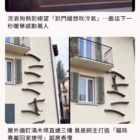
流浪狗熱到絕望「趴門縫想吹冷氣」…飯店下一
秒暖舉感動萬人
屋外牆釘滿木條直通三樓 竟是飼主打造「貓咪
專屬回家捷徑」鄰居看傻