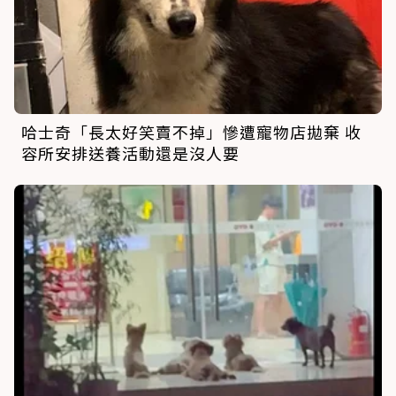
哈士奇「長太好笑賣不掉」慘遭寵物店拋棄 收
容所安排送養活動還是沒人要