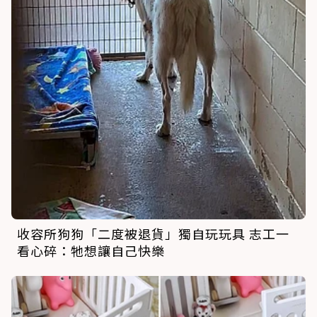
收容所狗狗「二度被退貨」獨自玩玩具 志工一
看心碎：牠想讓自己快樂