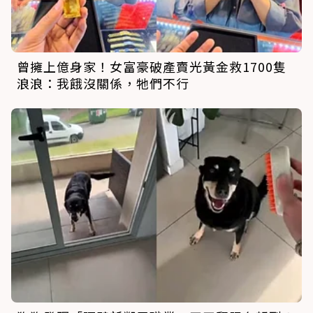
曾擁上億身家！女富豪破產賣光黃金救1700隻
浪浪：我餓沒關係，牠們不行