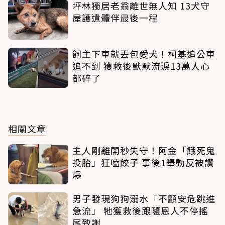
坪林獨居老翁離世無人知 13犬守
屋護遺體伴最後一程
飼主下車就丟包愛犬！柯基追公車
追不到 獲救後默默流淚13萬人心
都碎了
相關文章
主人剛離開秒失守！阿金「餓死鬼
投胎」狂嗑餃子 事後1舉動反被讚
爆
男子發現狗狗溺水「不顧安危跳進
急流」 牠獲救後跟隨恩人不停搖
尾致謝