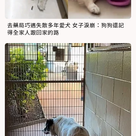
去藥局巧遇失散多年愛犬 女子淚崩：狗狗還記
得全家人跟回家的路