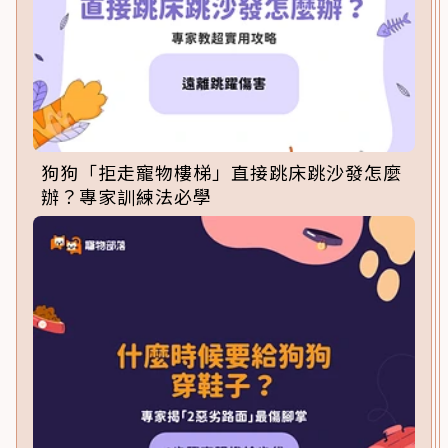
狗狗「拒走寵物樓梯」直接跳床跳沙發怎麼
辦？專家訓練法必學