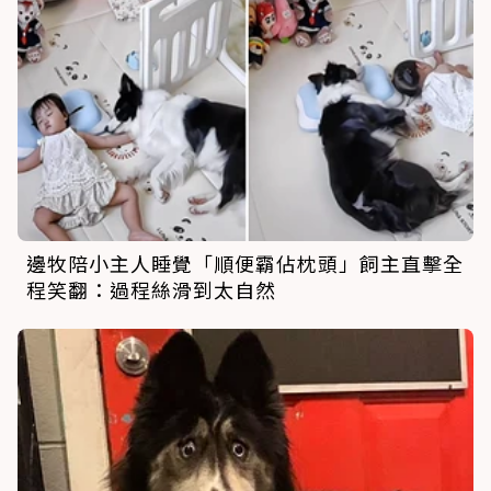
邊牧陪小主人睡覺「順便霸佔枕頭」飼主直擊全
程笑翻：過程絲滑到太自然