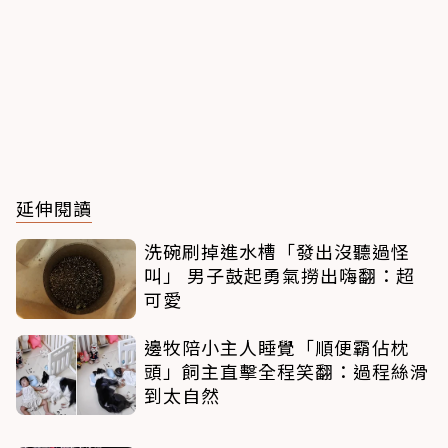
延伸閱讀
洗碗刷掉進水槽「發出沒聽過怪
叫」 男子鼓起勇氣撈出嗨翻：超
可愛
邊牧陪小主人睡覺「順便霸佔枕
頭」飼主直擊全程笑翻：過程絲滑
到太自然