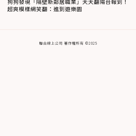
狗狗發現「隔壁新鄰居職業」天天翻陽台報到！
超爽模樣網笑翻：進到遊樂園
聯合線上公司 著作權所有 ©2025