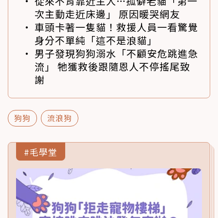
從來不肯靠近主人…孤僻老貓「第一
次主動走近床邊」 原因暖哭網友
車頭卡著一隻貓！救援人員一看驚覺
身分不單純「這不是浪貓」
男子發現狗狗溺水「不顧安危跳進急
流」 牠獲救後跟隨恩人不停搖尾致
謝
狗狗
流浪狗
#毛學堂