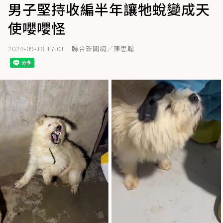
男子堅持收編半年讓牠蛻變成天
使嚶嚶怪
2024-09-18 17:01
聯合新聞網／陳思翰