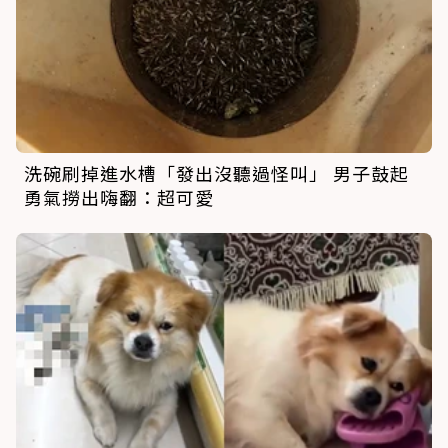
洗碗刷掉進水槽「發出沒聽過怪叫」 男子鼓起
勇氣撈出嗨翻：超可愛