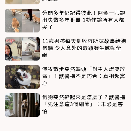
分開多年仍記得彼此！阿金一眼認
出失散多年哥哥 1動作讓所有人都
哭了
11歲男孩每天到收容所唸故事給狗
狗聽 令人意外的奇蹟發生感動全
網
澳牧散步突然轉頭「對主人燦笑放
電」！獸醫指不是巧合：真相超窩
心
狗狗突然躲起來是怎麼了？獸醫指
「先注意這3個細節」：未必是害
怕