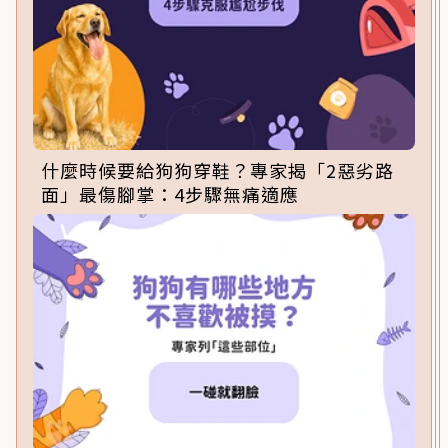
什麼時候要給狗狗穿鞋？專家揭「2惡劣路
面」最傷腳掌：4步驟無痛適應