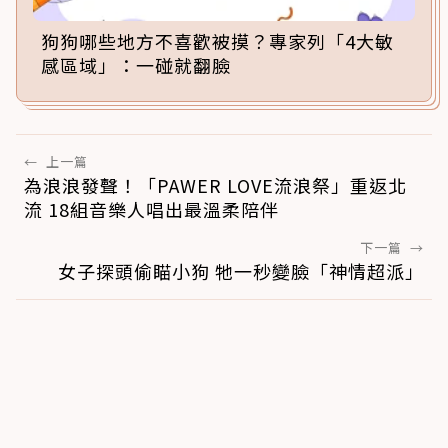
狗狗哪些地方不喜歡被摸？專家列「4大敏
感區域」：一碰就翻臉
←
上一篇
為浪浪發聲！「PAWER LOVE流浪祭」重返北
流 18組音樂人唱出最溫柔陪伴
下一篇
→
女子探頭偷瞄小狗 牠一秒變臉「神情超派」