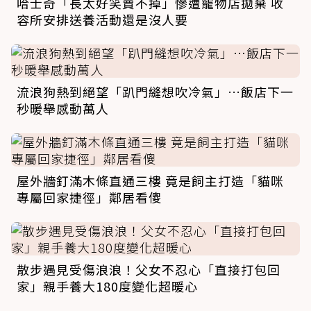
哈士奇「長太好笑賣不掉」慘遭寵物店拋棄 收
容所安排送養活動還是沒人要
流浪狗熱到絕望「趴門縫想吹冷氣」…飯店下一
秒暖舉感動萬人
屋外牆釘滿木條直通三樓 竟是飼主打造「貓咪
專屬回家捷徑」鄰居看傻
散步遇見受傷浪浪！父女不忍心「直接打包回
家」親手養大180度變化超暖心