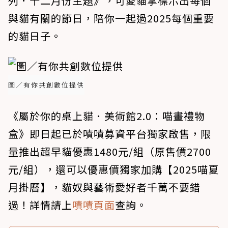
列．十二月份主題》，可愛貓掌標示出每個
與貓有關的節日，陪你一起過2025每個重要
的貓日子。
圖／有你共創數位提供
《屬於你的桌上貓．美術館2.0：喵畫禮物
盒》即日起已於嘖嘖募資平台獨家啟售，限
量推出超早貓優惠1480元/組（原售價2700
元/組），還可以優惠價獨家加購【2025喵夏
月掛曆】，貓奴與藝術愛好者千萬不要錯
過！詳情請上
嘖嘖頁面
查詢。