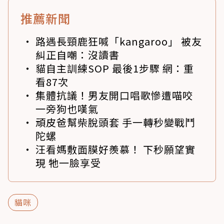
推薦新聞
路遇長頸鹿狂喊「kangaroo」 被友
糾正自嘲：沒讀書
貓自主訓練SOP 最後1步驟 網：重
看87次
集體抗議！男友開口唱歌慘遭喵咬
一旁狗也嘆氣
頑皮爸幫柴脫頭套 手一轉秒變戰鬥
陀螺
汪看媽敷面膜好羨慕！ 下秒願望實
現 牠一臉享受
貓咪