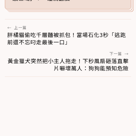
←
上一篇
胖橘貓偷吃千層麵被抓包！當場石化3秒「逃跑
前還不忘叼走最後一口」
下一篇
→
黃金獵犬突然把小主人拖走！下秒風扇砸落直擊
片嚇壞萬人：狗狗能預知危險