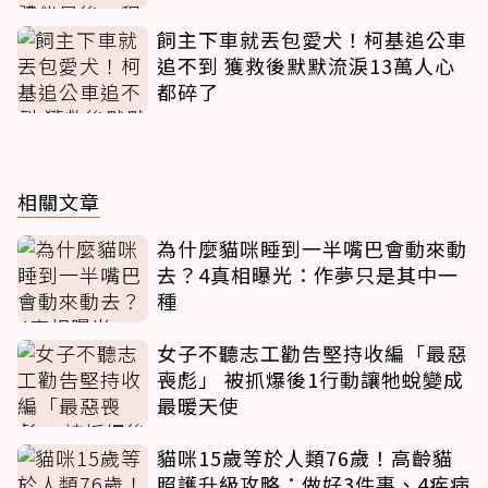
飼主下車就丟包愛犬！柯基追公車
追不到 獲救後默默流淚13萬人心
都碎了
相關文章
為什麼貓咪睡到一半嘴巴會動來動
去？4真相曝光：作夢只是其中一
種
女子不聽志工勸告堅持收編「最惡
喪彪」 被抓爆後1行動讓牠蛻變成
最暖天使
貓咪15歲等於人類76歲！高齡貓
照護升級攻略：做好3件事、4疾病