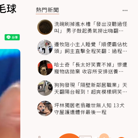
毛球
熱門新聞
洗碗刷掉進水槽「發出沒聽過怪
叫」 男子鼓起勇氣撈出嗨翻：
超可愛
邊牧陪小主人睡覺「順便霸佔枕
頭」飼主直擊全程笑翻：過程絲
滑到太自然
哈士奇「長太好笑賣不掉」慘遭
寵物店拋棄 收容所安排送養活
動還是沒人要
狗狗發現「隔壁新鄰居職業」天
天翻陽台報到！超爽模樣網笑
翻：進到遊樂園
坪林獨居老翁離世無人知 13犬
守屋護遺體伴最後一程