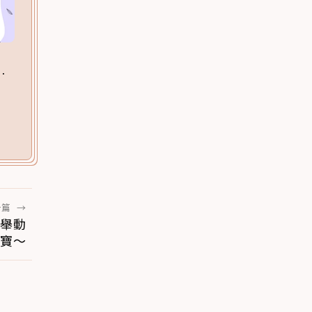
一篇
→
愛舉動
寶～