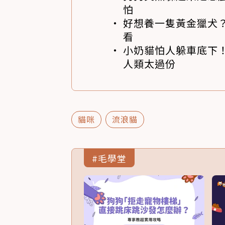
怕
好想養一隻黃金獵犬
看
小奶貓怕人躲車底下
人類太過份
貓咪
流浪貓
#毛學堂