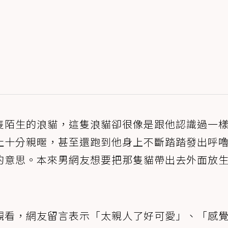
隻陌生的浪貓，這隻浪貓卻很像是跟他認識過一
止十分親暱，甚至還跑到他身上不斷踏踏發出呼
的意思。本來男網友想要把那隻貓帶出去外面放
觀看，網友留言表示「太親人了好可愛」、「感