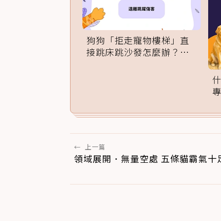
狗狗「拒走寵物樓梯」直
接跳床跳沙發怎麼辦？專
家訓練法必學
←
上一篇
領域展開．無量空處 五條貓霸氣十