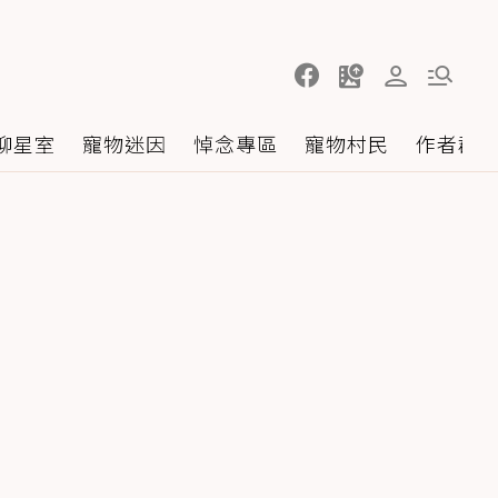
聊星室
寵物迷因
悼念專區
寵物村民
作者群