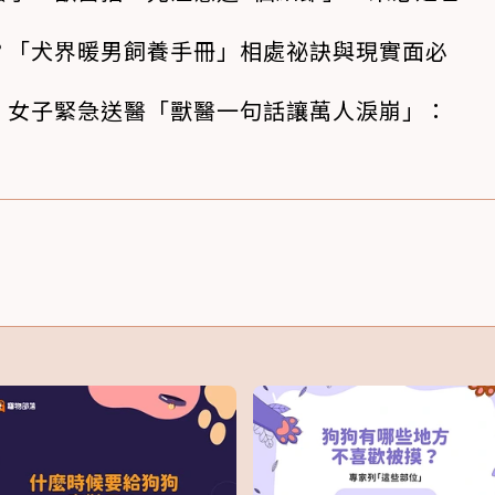
？「犬界暖男飼養手冊」相處祕訣與現實面必
！女子緊急送醫「獸醫一句話讓萬人淚崩」：