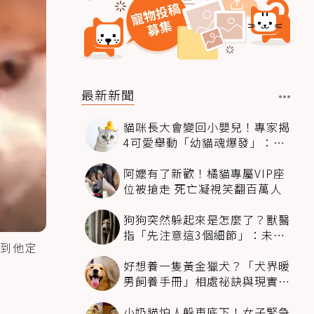
最新新聞
貓咪長大會變回小嬰兒！專家揭
4可愛舉動「幼貓魂爆發」：本
喵還想當寶寶～
阿嬤有了新歡！橘貓專屬VIP座
位被搶走 死亡凝視笑翻百萬人
狗狗突然躲起來是怎麼了？獸醫
指「先注意這3個細節」：未必
到他定
是害怕
好想養一隻黃金獵犬？「犬界暖
男飼養手冊」相處祕訣與現實面
必看
小奶貓怕人躲車底下！女子緊急