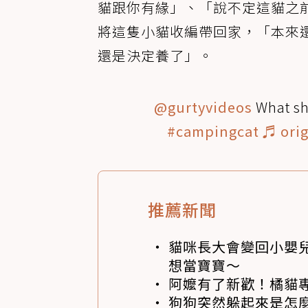
貓跟你有緣」、「說不定這貓之
將這隻小貓收編帶回家，「本來
還是決定養了」。
@gurtyvideos
What sh
#campingcat
♬ orig
推薦新聞
貓咪長大會變回小嬰
想當寶寶～
阿嬤有了新歡！橘貓專
狗狗突然躲起來是怎