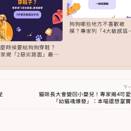
狗狗哪些地方不喜歡被
摸？專家列「4大敏感區
域」：一碰就翻臉
什麼時候要給狗狗穿鞋？
專家揭「2惡劣路面」最傷
腳掌：4步驟無痛適應
下
足
貓咪長大會變回小嬰兒！專家揭4可
「幼貓魂爆發」：本喵還想當寶