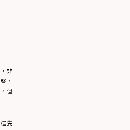
樣，非
嚕聲，
生，但
覺這隻