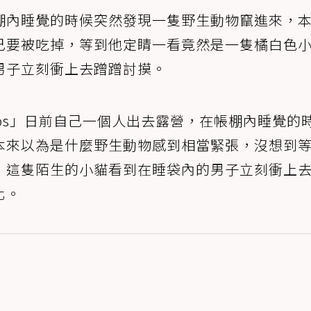
棚內睡覺的時候突然發現一隻野生動物竄進來，
己要被吃掉，等到他定睛一看竟然是一隻橘白色
男子立刻衝上去蹭蹭討摸。
videos」日前自己一個人出去露營，在帳棚內睡覺的
本來以為是什麼野生動物感到相當緊張，沒想到
，這隻陌生的小貓看到在睡袋內的男子立刻衝上
化。