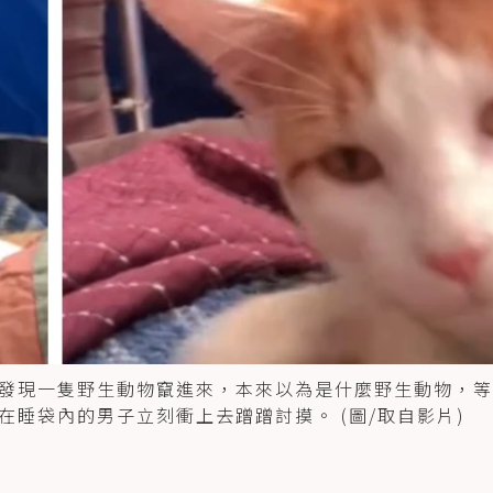
發現一隻野生動物竄進來，本來以為是什麼野生動物，等
睡袋內的男子立刻衝上去蹭蹭討摸。 (圖/取自影片)