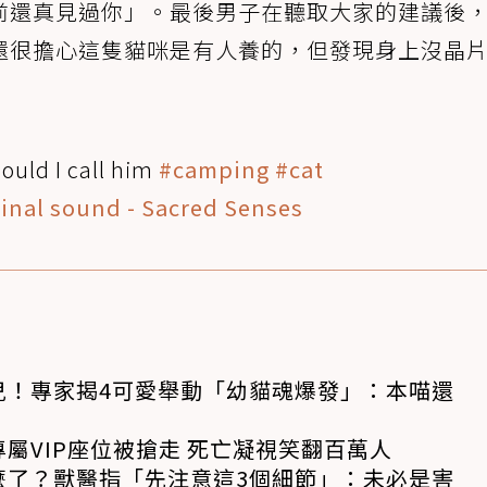
前還真見過你」。最後男子在聽取大家的建議後
還很擔心這隻貓咪是有人養的，但發現身上沒晶
ould I call him
#camping
#cat
inal sound - Sacred Senses
兒！專家揭4可愛舉動「幼貓魂爆發」：本喵還
屬VIP座位被搶走 死亡凝視笑翻百萬人
麼了？獸醫指「先注意這3個細節」：未必是害