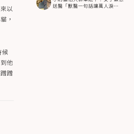
送醫「獸醫一句話讓萬人淚
本來以
崩」：人類太過份
小貓，
時候
等到他
去蹭蹭