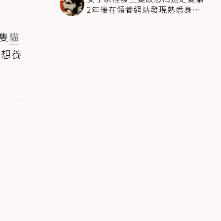
2年後在領養網站發現熟悉身影
全家淚崩
隻
貓
不想養