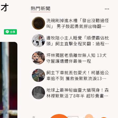
這才
熱門新聞
洗碗刷掉進水槽「發出沒聽過怪
叫」 男子鼓起勇氣撈出嗨翻：
超可愛
邊牧陪小主人睡覺「順便霸佔枕
頭」飼主直擊全程笑翻：過程絲
滑到太自然
坪林獨居老翁離世無人知 13犬
守屋護遺體伴最後一程
飼主下車就丟包愛犬！柯基追公
車追不到 獲救後默默流淚13萬
人心都碎了
地球上最神秘幽靈大貓現身！森
林裡默默活了8年半 超珍貴畫面
科學家嗨翻