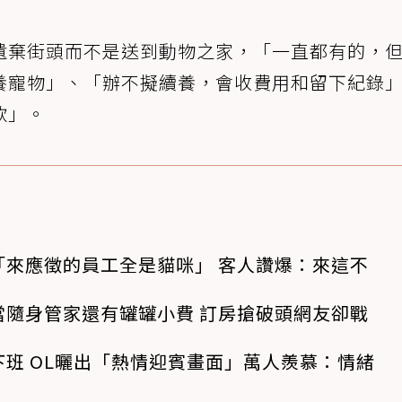
遺棄街頭而不是送到動物之家，「一直都有的，
養寵物」、「辦不擬續養，會收費用和留下紀錄
款」。
「來應徵的員工全是貓咪」 客人讚爆：來這不
當隨身管家還有罐罐小費 訂房搶破頭網友卻戰
班 OL曬出「熱情迎賓畫面」萬人羨慕：情緒