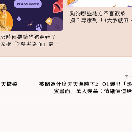
狗狗哪些地方不喜歡被
摸？專家列「4大敏感區
域」：一碰就翻臉
什麼時候要給狗狗穿鞋？
專家揭「2惡劣路面」最傷
腳掌：4步驟無痛適應
下
天天撒嬌
被問為什麼天天準時下班 OL曬出「
賓畫面」萬人羨慕：情緒價值給