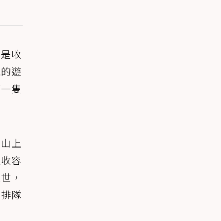
才是收
現的遊
第一隻
在山上
送收容
過世，
要排隊