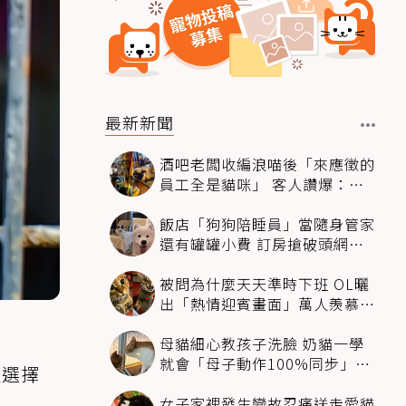
最新新聞
酒吧老闆收編浪喵後「來應徵的
員工全是貓咪」 客人讚爆：來
這不喝酒只擼毛孩
飯店「狗狗陪睡員」當隨身管家
還有罐罐小費 訂房搶破頭網友
卻戰翻了
被問為什麼天天準時下班 OL曬
出「熱情迎賓畫面」萬人羨慕：
情緒價值給太滿
母貓細心教孩子洗臉 奶貓一學
就會「母子動作100%同步」網
人選擇
融化：太聰明
女子家裡發生變故忍痛送走愛貓