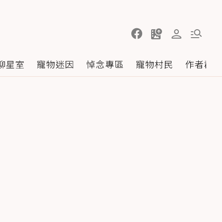
聊星室
寵物迷因
悼念專區
寵物村民
作者群