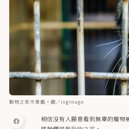
動物之家示意圖。圖／ingimage
相信沒有人願意看到無辜的寵物
將牠們送到
動物之家
。