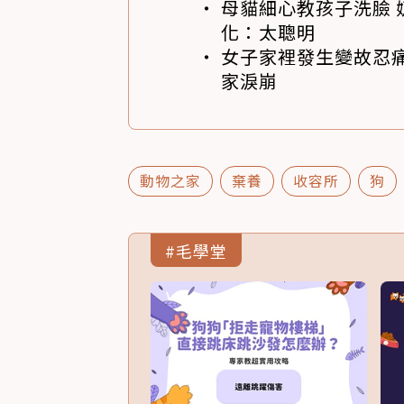
母貓細心教孩子洗臉 
化：太聰明
女子家裡發生變故忍痛
家淚崩
動物之家
棄養
收容所
狗
#毛學堂