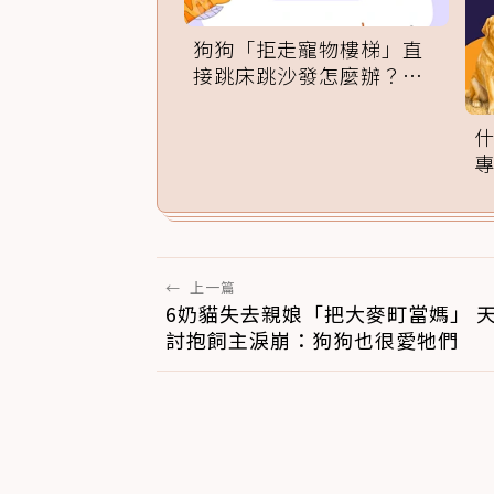
狗狗「拒走寵物樓梯」直
接跳床跳沙發怎麼辦？專
家訓練法必學
←
上一篇
6奶貓失去親娘「把大麥町當媽」 
討抱飼主淚崩：狗狗也很愛牠們