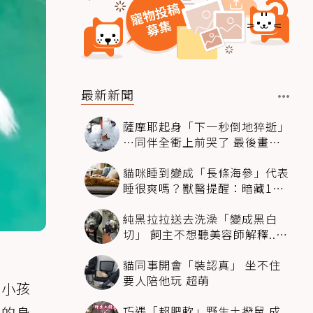
最新新聞
薩摩耶起身「下一秒倒地猝逝」
…同伴全衝上前哭了 最後畫面
逼哭萬人
貓咪睡到變成「長條海參」代表
睡很爽嗎？獸醫提醒：暗藏1種
不適
純黑拉拉送去洗澡「變成黑白
切」 飼主不想聽美容師解釋..衝
現場秒道歉
貓同事開會「裝認真」 坐不住
要人陪他玩 超萌
毛小孩
巧遇「超肥軟」野生土撥鼠 成
滾的身