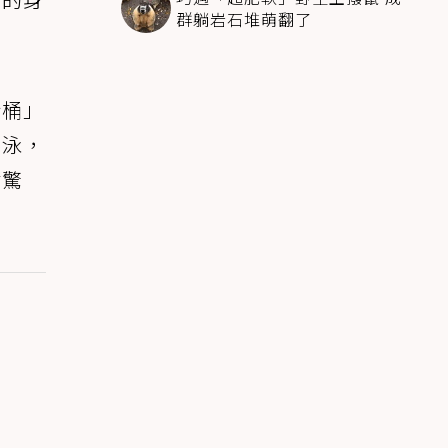
群躺岩石堆萌翻了
斯桶」
游泳，
點驚