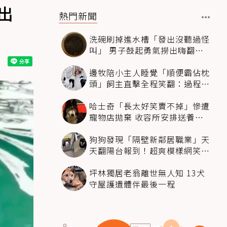
出
熱門新聞
洗碗刷掉進水槽「發出沒聽過怪
叫」 男子鼓起勇氣撈出嗨翻：
超可愛
邊牧陪小主人睡覺「順便霸佔枕
頭」飼主直擊全程笑翻：過程絲
滑到太自然
哈士奇「長太好笑賣不掉」慘遭
寵物店拋棄 收容所安排送養活
動還是沒人要
狗狗發現「隔壁新鄰居職業」天
天翻陽台報到！超爽模樣網笑
翻：進到遊樂園
坪林獨居老翁離世無人知 13犬
守屋護遺體伴最後一程