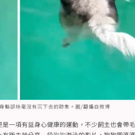
身軀卻絲毫沒有沉下去的跡象。圖/翻攝自微博
更是一項有益身心健康的運動，不少飼主也會帶
上有版主就分享一段
狗狗
游泳的影片，狗狗圓滾