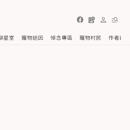
聊星室
寵物迷因
悼念專區
寵物村民
作者群