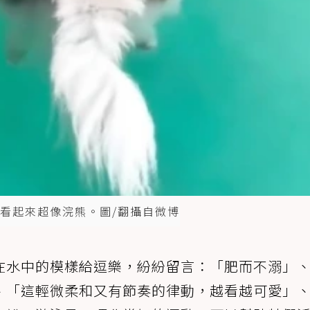
看起來超像浣熊。圖/翻攝自微博
在水中的模樣給逗樂，紛紛留言：「肥而不溺」
、「這輕微柔和又有節奏的律動，越看越可愛」