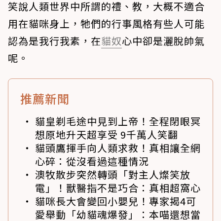
笑說人類世界中所謂的禮、教，大概不適合
用在貓咪身上，牠們的行事風格有些人可能
認為是我行我素，在
貓奴
心中卻是灑脫帥氣
呢。
推薦新聞
貓皇剃毛途中見到上帝！全程閉眼冥
想原地升天超享受 9千萬人笑翻
貓頭鷹揮手向人類求救！真相讓全網
心碎：從沒看過這種情況
澳牧散步突然轉頭「對主人燦笑放
電」！獸醫指不是巧合：真相超窩心
貓咪長大會變回小嬰兒！專家揭4可
愛舉動「幼貓魂爆發」：本喵還想當