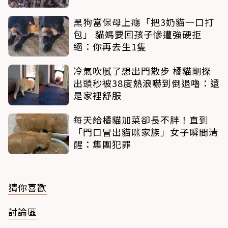
黑狗當保母上癮「把3奶貓一口打
包」 貓媽要回孩子慘遭強硬拒
絕：你再去生1隻
冷氣吹膩了想出門散步 橘貓剛探
出頭秒被38度熱浪嚇到倒退嚕：還
是家裡舒服
每天給橘貓加菜卻長不胖！直到
「門口冒出貓咪家族」女子瞬間清
醒：集團犯罪
猜你喜歡
討論區