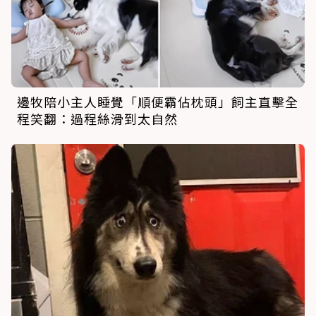
邊牧陪小主人睡覺「順便霸佔枕頭」飼主直擊全
程笑翻：過程絲滑到太自然