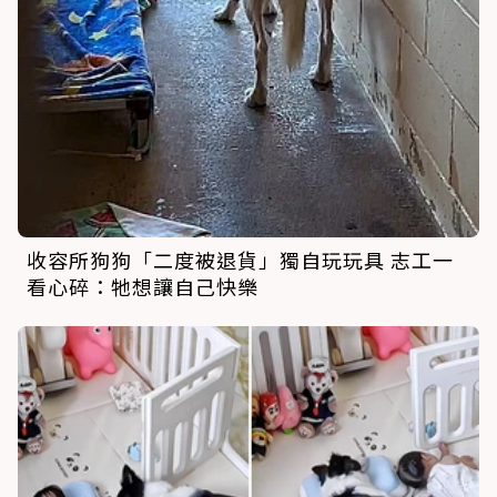
收容所狗狗「二度被退貨」獨自玩玩具 志工一
看心碎：牠想讓自己快樂