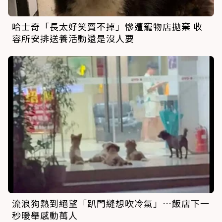
哈士奇「長太好笑賣不掉」慘遭寵物店拋棄 收
容所安排送養活動還是沒人要
流浪狗熱到絕望「趴門縫想吹冷氣」…飯店下一
秒暖舉感動萬人