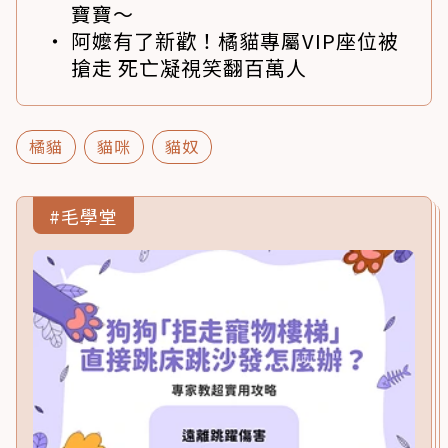
寶寶～
阿嬤有了新歡！橘貓專屬VIP座位被
搶走 死亡凝視笑翻百萬人
橘貓
貓咪
貓奴
#毛學堂