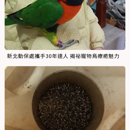
新北動保處攜手30年達人 揭祕寵物鳥療癒魅力