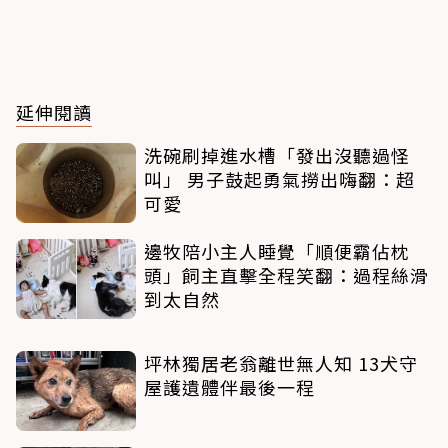
延伸閱讀
洗碗刷掉進水槽「發出沒聽過怪
叫」 男子鼓起勇氣撈出嗨翻：超
可愛
邊牧陪小主人睡覺「順便霸佔枕
頭」飼主直擊全程笑翻：過程絲滑
到太自然
坪林獨居老翁離世無人知 13犬守
屋護遺體伴最後一程