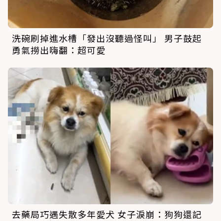
洗碗刷掉進水槽「發出沒聽過怪叫」 男子鼓起
勇氣撈出嗨翻：超可愛
去藥局巧遇失散多年愛犬 女子淚崩：狗狗還記