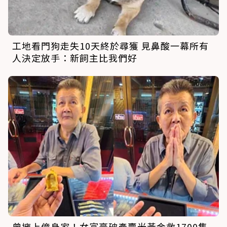
工地看門狗走失10天終於尋獲 見鼻酸一幕所有
人決定放手：新飼主比我們好
曾擁上億身家！女富豪破產賣光黃金救1700隻