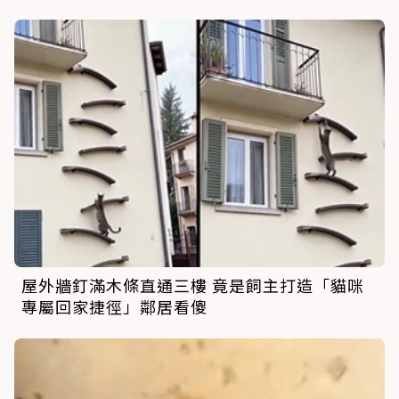
屋外牆釘滿木條直通三樓 竟是飼主打造「貓咪
專屬回家捷徑」鄰居看傻