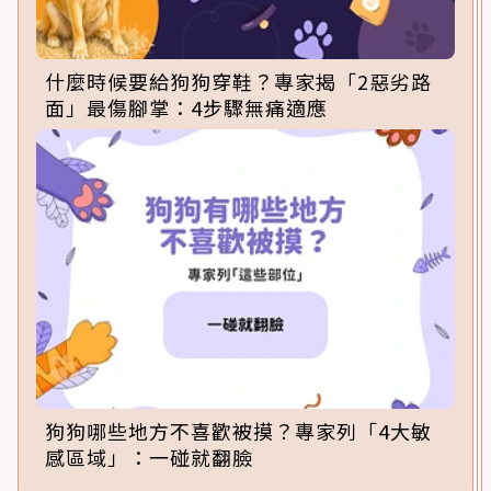
什麼時候要給狗狗穿鞋？專家揭「2惡劣路
面」最傷腳掌：4步驟無痛適應
狗狗哪些地方不喜歡被摸？專家列「4大敏
感區域」：一碰就翻臉