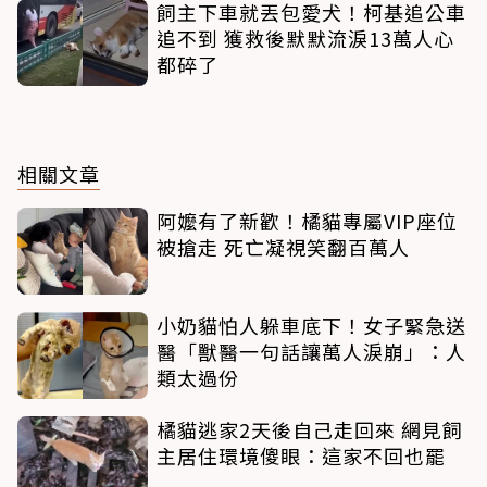
飼主下車就丟包愛犬！柯基追公車
追不到 獲救後默默流淚13萬人心
都碎了
相關文章
阿嬤有了新歡！橘貓專屬VIP座位
被搶走 死亡凝視笑翻百萬人
小奶貓怕人躲車底下！女子緊急送
醫「獸醫一句話讓萬人淚崩」：人
類太過份
橘貓逃家2天後自己走回來 網見飼
主居住環境傻眼：這家不回也罷