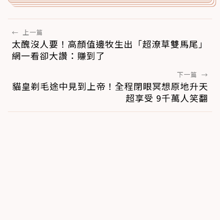
←
上一篇
太醜沒人要！高顏值邊牧生出「超潦草雙馬尾」
網一看卻大讚：賺到了
下一篇
→
貓皇剃毛途中見到上帝！全程閉眼冥想原地升天
超享受 9千萬人笑翻