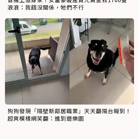
浪浪：我餓沒關係，牠們不行
狗狗發現「隔壁新鄰居職業」天天翻陽台報到！
超爽模樣網笑翻：進到遊樂園