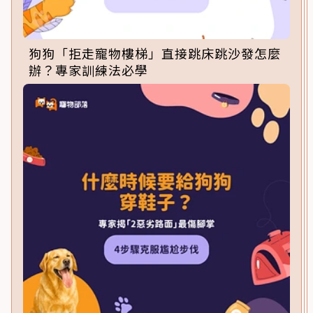
狗狗「拒走寵物樓梯」直接跳床跳沙發怎麼
辦？專家訓練法必學