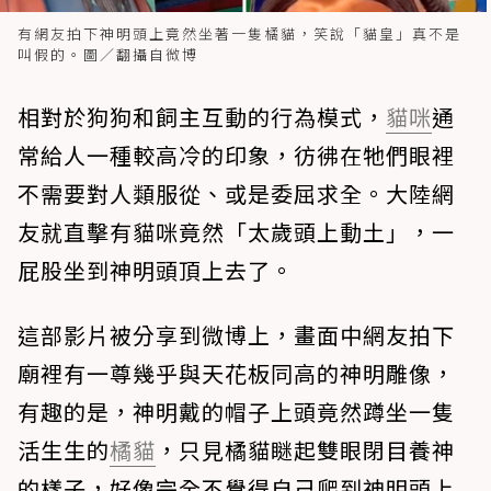
有網友拍下神明頭上竟然坐著一隻橘貓，笑說「貓皇」真不是
叫假的。圖／翻攝自微博
相對於狗狗和飼主互動的行為模式，
貓咪
通
常給人一種較高冷的印象，彷彿在牠們眼裡
不需要對人類服從、或是委屈求全。大陸網
友就直擊有貓咪竟然「太歲頭上動土」，一
屁股坐到神明頭頂上去了。
這部影片被分享到微博上，畫面中網友拍下
廟裡有一尊幾乎與天花板同高的神明雕像，
有趣的是，神明戴的帽子上頭竟然蹲坐一隻
活生生的
橘貓
，只見橘貓瞇起雙眼閉目養神
的樣子，好像完全不覺得自己爬到神明頭上