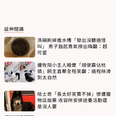
延伸閱讀
洗碗刷掉進水槽「發出沒聽過怪
叫」 男子鼓起勇氣撈出嗨翻：超
可愛
邊牧陪小主人睡覺「順便霸佔枕
頭」飼主直擊全程笑翻：過程絲滑
到太自然
哈士奇「長太好笑賣不掉」慘遭寵
物店拋棄 收容所安排送養活動還
是沒人要