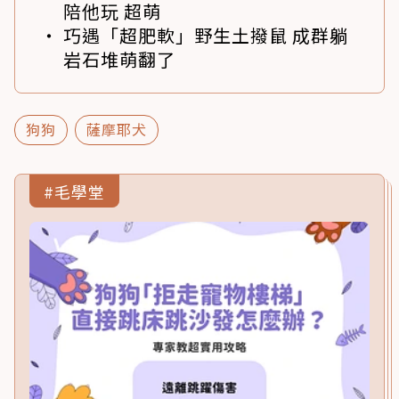
陪他玩 超萌
巧遇「超肥軟」野生土撥鼠 成群躺
岩石堆萌翻了
狗狗
薩摩耶犬
#毛學堂