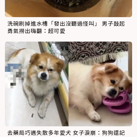
洗碗刷掉進水槽「發出沒聽過怪叫」 男子鼓起
勇氣撈出嗨翻：超可愛
去藥局巧遇失散多年愛犬 女子淚崩：狗狗還記