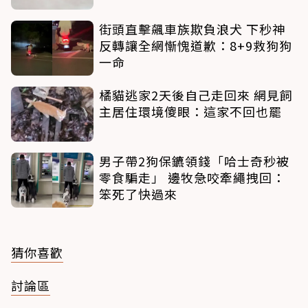
街頭直擊飆車族欺負浪犬 下秒神
反轉讓全網慚愧道歉：8+9救狗狗
一命
橘貓逃家2天後自己走回來 網見飼
主居住環境傻眼：這家不回也罷
男子帶2狗保鑣領錢「哈士奇秒被
零食騙走」 邊牧急咬牽繩拽回：
笨死了快過來
猜你喜歡
討論區