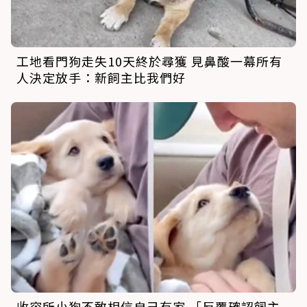
工地看門狗走失10天終於尋獲 見鼻酸一幕所有
人決定放手：新飼主比我們好
收容所小狗不敢相信自己有家 「反覆確認飼主