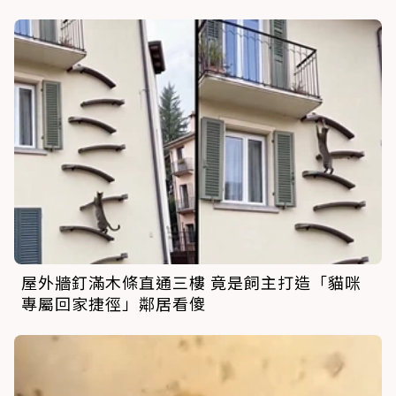
屋外牆釘滿木條直通三樓 竟是飼主打造「貓咪
專屬回家捷徑」鄰居看傻