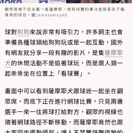
觀眾席裡不但坐著一隻薩摩耶，牠對球賽的專注程度甚至不輸
身旁的球迷。圖/aikasamoyed ​
球對
狗狗
來說非常有吸引力，許多飼主也會
準備各種球類給狗狗玩或是一起互動，國外
有網友就分享一段有趣的影片，是隻
薩摩耶
犬
的休閒活動不是追著球玩，而是跟人類一
起乖乖坐在位置上「看球賽」。
畫面中可以看到薩摩耶犬跟球迷一起坐在觀
眾席，而底下正在進行網球比賽，只見兩邊
選手一來一往將球打給對方，觀眾的視線也
隨著網球路徑不斷移動，而薩摩耶竟然也跟
大家同步擺動頭部，讓人不禁驚訝難道牠的