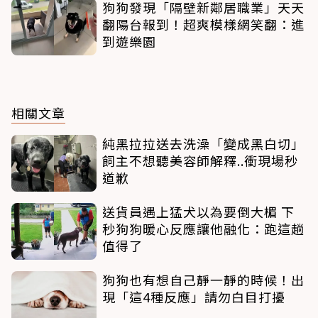
狗狗發現「隔壁新鄰居職業」天天
翻陽台報到！超爽模樣網笑翻：進
到遊樂園
相關文章
純黑拉拉送去洗澡「變成黑白切」
飼主不想聽美容師解釋..衝現場秒
道歉
送貨員遇上猛犬以為要倒大楣 下
秒狗狗暖心反應讓他融化：跑這趟
值得了
狗狗也有想自己靜一靜的時候！出
現「這4種反應」請勿白目打擾