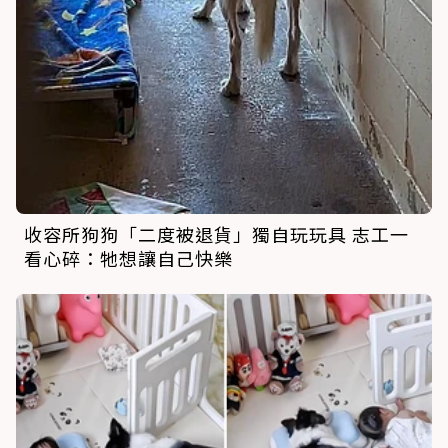
收容所狗狗「二度被退貨」獨自玩玩具 志工一
看心碎：牠想讓自己快樂