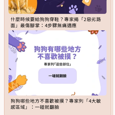
什麼時候要給狗狗穿鞋？專家揭「2惡劣路
面」最傷腳掌：4步驟無痛適應
狗狗哪些地方不喜歡被摸？專家列「4大敏
感區域」：一碰就翻臉