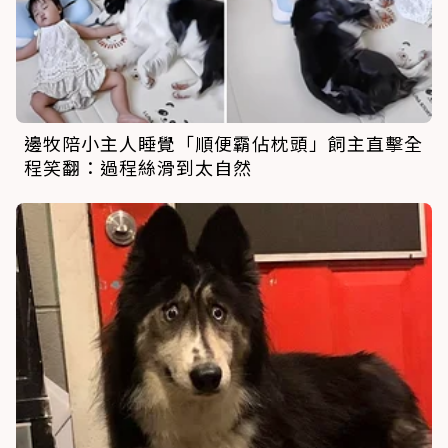
邊牧陪小主人睡覺「順便霸佔枕頭」飼主直擊全
程笑翻：過程絲滑到太自然