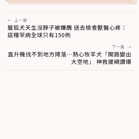
←
上一篇
獵狐犬天生沒脖子被嫌醜 送去檢查獸醫心疼：
這種罕病全球只有150例
下一篇
→
直升機找不到地方降落…熱心牧羊犬「開路變出
大空地」 神救援網讚爆