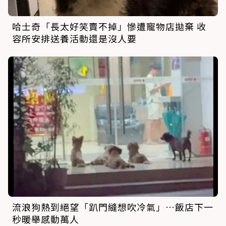
哈士奇「長太好笑賣不掉」慘遭寵物店拋棄 收
容所安排送養活動還是沒人要
流浪狗熱到絕望「趴門縫想吹冷氣」…飯店下一
秒暖舉感動萬人