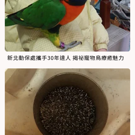
新北動保處攜手30年達人 揭祕寵物鳥療癒魅力