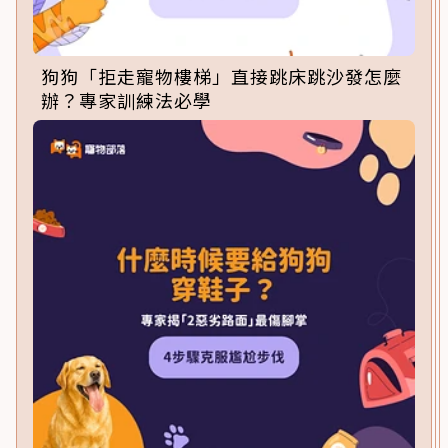
狗狗「拒走寵物樓梯」直接跳床跳沙發怎麼
辦？專家訓練法必學