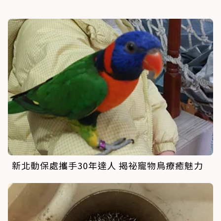
新北動保處攜手30年達人 揭祕寵物鳥療癒魅力