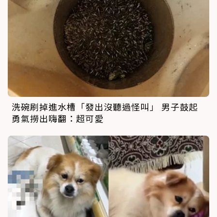
洗碗刷掉進水槽「發出沒聽過怪叫」 男子鼓起
勇氣撈出嗨翻：超可愛