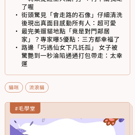
了喔
街頭驚見「會走路的石像」仔細清洗
後現出真面目感動所有人：超可愛
最完美遛貓地點「竟是對門鄰居
家」？專家曝5優點：三方都幸福了
路邊「巧遇仙女下凡託孤」 女子被
驚艷到一秒淪陷通通打包帶走：太幸
運
貓咪
流浪貓
#毛學堂