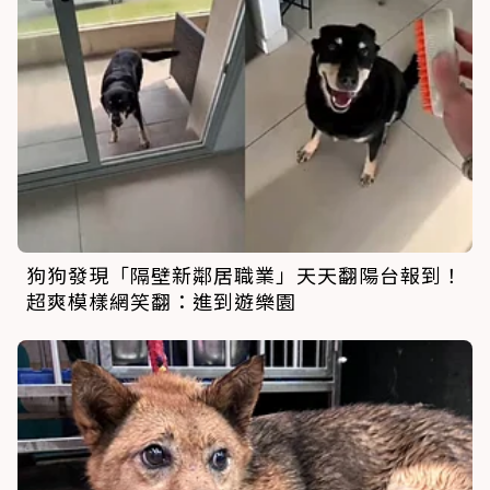
狗狗發現「隔壁新鄰居職業」天天翻陽台報到！
超爽模樣網笑翻：進到遊樂園