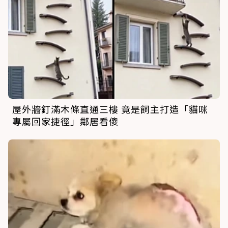
屋外牆釘滿木條直通三樓 竟是飼主打造「貓咪
專屬回家捷徑」鄰居看傻