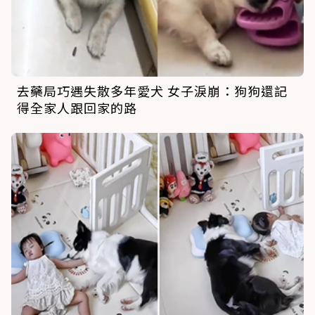
去藥局巧遇失散多年愛犬 女子淚崩：狗狗還記
得全家人跟回家的路