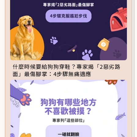
什麼時候要給狗狗穿鞋？專家揭「2惡劣路
面」最傷腳掌：4步驟無痛適應