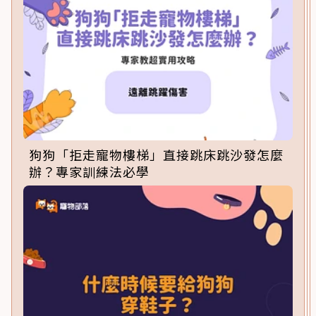
狗狗「拒走寵物樓梯」直接跳床跳沙發怎麼
辦？專家訓練法必學