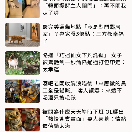
「轉頭提醒主人關門」：再不關我
走了喔
最完美遛貓地點「竟是對門鄰居
家」？專家曝5優點：三方都幸福
了
路邊「巧遇仙女下凡託孤」 女子
被驚艷到一秒淪陷通通打包帶走：
太幸運
酒吧老闆收編浪喵後「來應徵的員
工全是貓咪」 客人讚爆：來這不
喝酒只擼毛孩
被問為什麼天天準時下班 OL曬出
「熱情迎賓畫面」萬人羨慕：情緒
價值給太滿