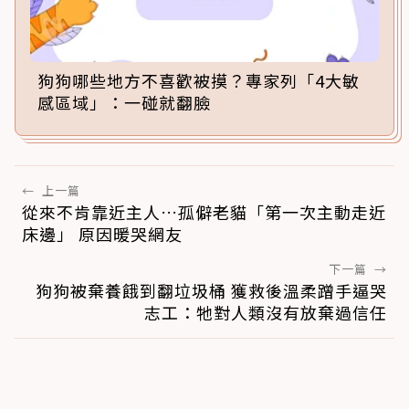
狗狗哪些地方不喜歡被摸？專家列「4大敏
感區域」：一碰就翻臉
←
上一篇
從來不肯靠近主人…孤僻老貓「第一次主動走近
床邊」 原因暖哭網友
下一篇
→
狗狗被棄養餓到翻垃圾桶 獲救後溫柔蹭手逼哭
志工：牠對人類沒有放棄過信任