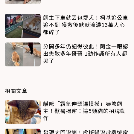
飼主下車就丟包愛犬！柯基追公車
追不到 獲救後默默流淚13萬人心
都碎了
分開多年仍記得彼此！阿金一眼認
出失散多年哥哥 1動作讓所有人都
哭了
相關文章
貓咪「霸氣伸頭逼摸摸」嚇壞飼
主！獸醫揭密：這5類貓的招牌動
作
發現大門沒鎖！虎斑貓沒趁機逃家