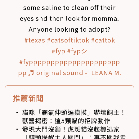
some saline to clean off their
eyes snd then look for momma.
Anyone looking to adopt?
#texas
#catsoftiktok
#cattok
#fyp
#fypシ
#fyppppppppppppppppppppp
pp
♬ original sound - ILEANA M.
推薦新聞
貓咪「霸氣伸頭逼摸摸」嚇壞飼主！
獸醫揭密：這5類貓的招牌動作
發現大門沒鎖！虎斑貓沒趁機逃家
「轉頭提醒主人關門」：再不關我走