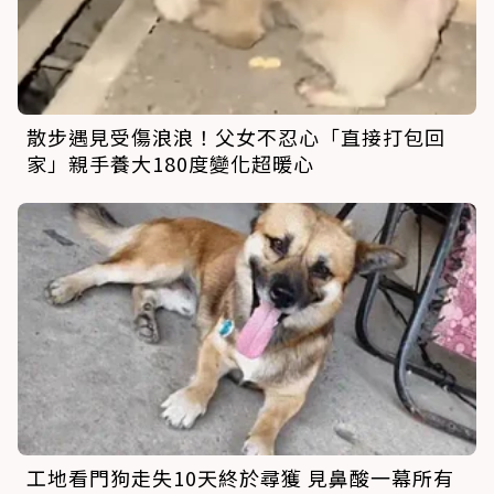
散步遇見受傷浪浪！父女不忍心「直接打包回
家」親手養大180度變化超暖心
工地看門狗走失10天終於尋獲 見鼻酸一幕所有