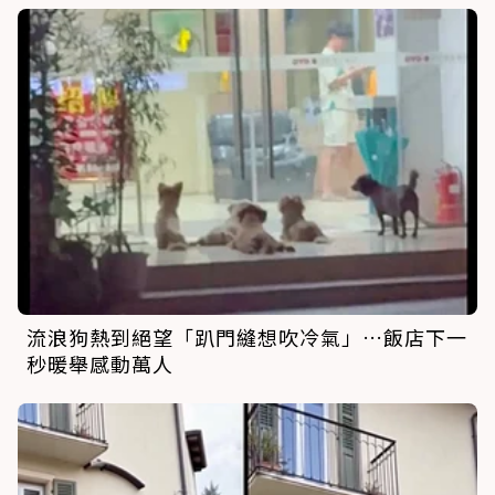
流浪狗熱到絕望「趴門縫想吹冷氣」…飯店下一
秒暖舉感動萬人