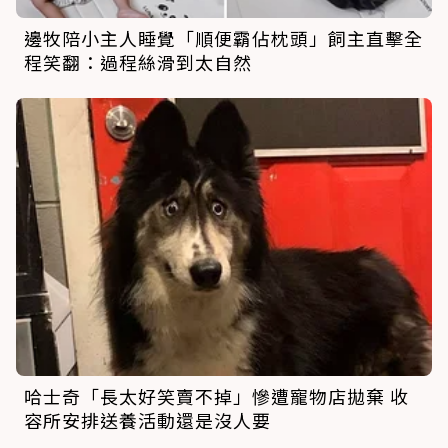
邊牧陪小主人睡覺「順便霸佔枕頭」飼主直擊全
程笑翻：過程絲滑到太自然
哈士奇「長太好笑賣不掉」慘遭寵物店拋棄 收
容所安排送養活動還是沒人要