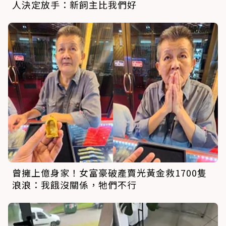
人決定放手：新飼主比我們好
曾擁上億身家！女富豪破產賣光黃金救1700隻
浪浪：我餓沒關係，牠們不行