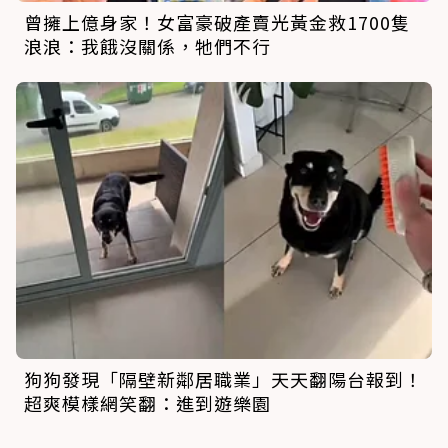
曾擁上億身家！女富豪破產賣光黃金救1700隻
浪浪：我餓沒關係，牠們不行
狗狗發現「隔壁新鄰居職業」天天翻陽台報到！
超爽模樣網笑翻：進到遊樂園