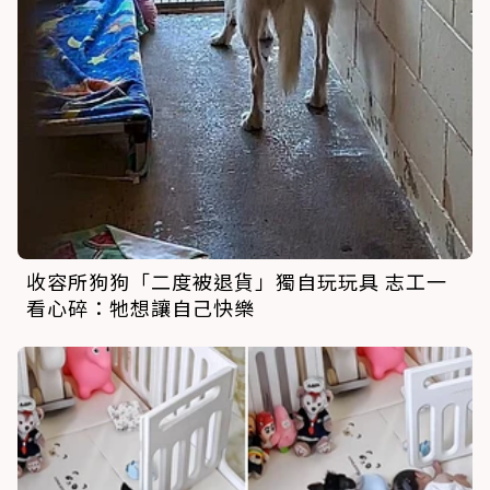
收容所狗狗「二度被退貨」獨自玩玩具 志工一
看心碎：牠想讓自己快樂