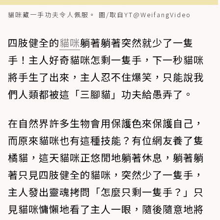
貓咪藏一手功夫令人佩服。 圖/取自YT@WeifangVideo
四肢健全的
貓咪
躺著躺著突然就少了一隻
手！主人好奇貓咪怎剩一隻手，下一秒貓咪
將手生了出來，主人忍不住爆笑，只能說我
們人類都被這「三腳貓」功夫給愚弄了。
在自然界許多生物會用保護色來保護自己，
而原來貓咪也有這種技能？有位網友養了隻
橘貓，這天貓咪正悠閒地躺著休息，躺著躺
著只見四肢健全的貓咪，突然少了一隻手，
主人發出靈魂拷問「怎麼只剩一隻手？」只
見貓咪慵懶地看了主人一眼，隨後隨意地將