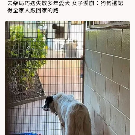
去藥局巧遇失散多年愛犬 女子淚崩：狗狗還記
得全家人跟回家的路