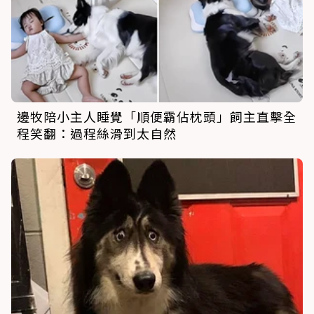
邊牧陪小主人睡覺「順便霸佔枕頭」飼主直擊全
程笑翻：過程絲滑到太自然