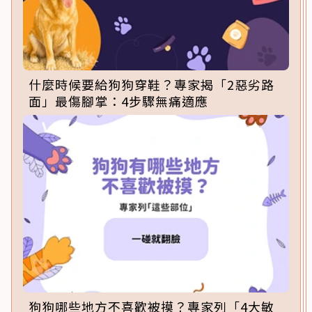
什麼時候要給狗狗穿鞋？專家揭「2惡劣路
面」最傷腳掌：4步驟無痛適應
狗狗哪些地方不喜歡被摸？專家列「4大敏