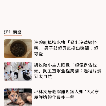
延伸閱讀
洗碗刷掉進水槽「發出沒聽過怪
叫」 男子鼓起勇氣撈出嗨翻：超
可愛
邊牧陪小主人睡覺「順便霸佔枕
頭」飼主直擊全程笑翻：過程絲滑
到太自然
坪林獨居老翁離世無人知 13犬守
屋護遺體伴最後一程