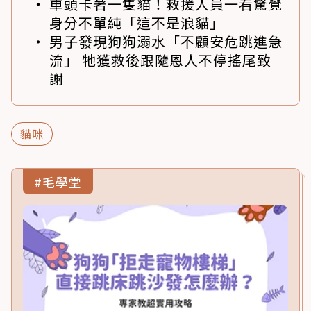
車頭卡著一隻貓！救援人員一看驚覺
身分不單純「這不是浪貓」
男子發現狗狗溺水「不顧安危跳進急
流」 牠獲救後跟隨恩人不停搖尾致
謝
貓咪
#毛學堂