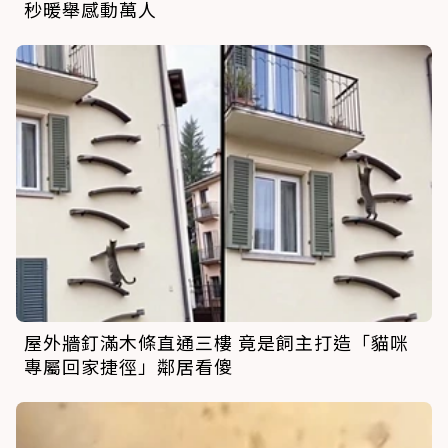
秒暖舉感動萬人
屋外牆釘滿木條直通三樓 竟是飼主打造「貓咪
專屬回家捷徑」鄰居看傻