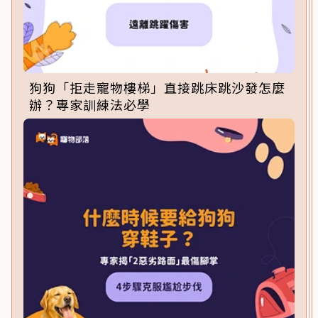
狗狗「拒走寵物樓梯」直接跳床跳沙發怎麼
辦？專家訓練法必學