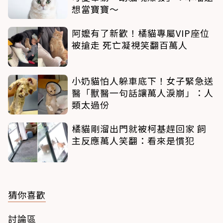
想當寶寶～
阿嬤有了新歡！橘貓專屬VIP座位
被搶走 死亡凝視笑翻百萬人
小奶貓怕人躲車底下！女子緊急送
醫「獸醫一句話讓萬人淚崩」：人
類太過份
橘貓剛溜出門就被柯基趕回家 飼
主反應萬人笑翻：看來是慣犯
猜你喜歡
討論區