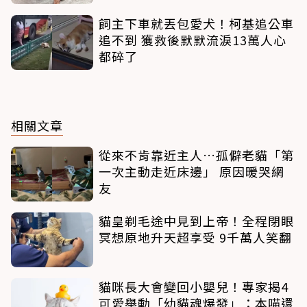
飼主下車就丟包愛犬！柯基追公車
追不到 獲救後默默流淚13萬人心
都碎了
相關文章
從來不肯靠近主人…孤僻老貓「第
一次主動走近床邊」 原因暖哭網
友
貓皇剃毛途中見到上帝！全程閉眼
冥想原地升天超享受 9千萬人笑翻
貓咪長大會變回小嬰兒！專家揭4
可愛舉動「幼貓魂爆發」：本喵還