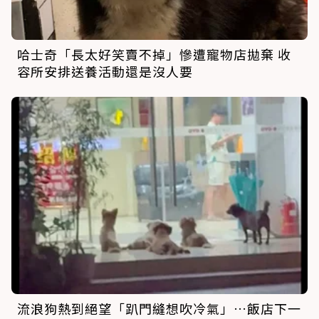
哈士奇「長太好笑賣不掉」慘遭寵物店拋棄 收
容所安排送養活動還是沒人要
流浪狗熱到絕望「趴門縫想吹冷氣」…飯店下一