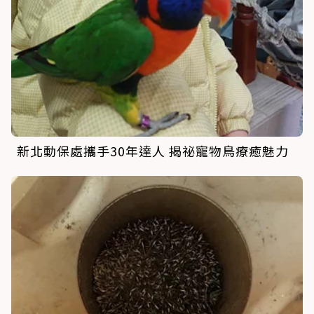
新北動保處攜手30年達人 揭祕寵物鳥療癒魅力