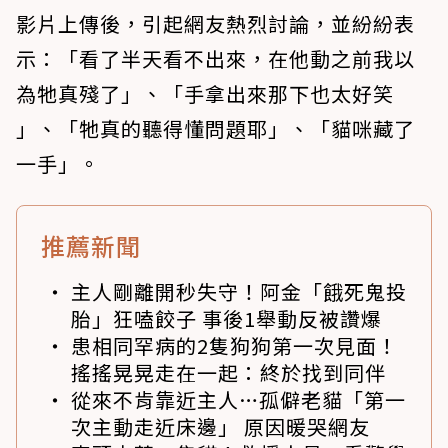
影片上傳後，引起網友熱烈討論，並紛紛表
示：「看了半天看不出來，在他動之前我以
為牠真殘了」、「手拿出來那下也太好笑
」、「牠真的聽得懂問題耶」、「貓咪藏了
一手」。
推薦新聞
主人剛離開秒失守！阿金「餓死鬼投
胎」狂嗑餃子 事後1舉動反被讚爆
患相同罕病的2隻狗狗第一次見面！
搖搖晃晃走在一起：終於找到同伴
從來不肯靠近主人…孤僻老貓「第一
次主動走近床邊」 原因暖哭網友