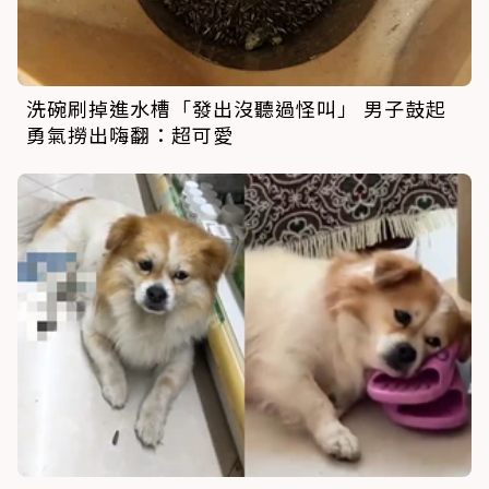
洗碗刷掉進水槽「發出沒聽過怪叫」 男子鼓起
勇氣撈出嗨翻：超可愛