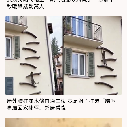
秒暖舉感動萬人
屋外牆釘滿木條直通三樓 竟是飼主打造「貓咪
專屬回家捷徑」鄰居看傻