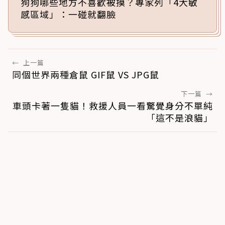
狗狗哪些地方不喜歡被摸？專家列「4大敏
感區域」：一碰就翻臉
←
上一篇
同個世界兩種倉鼠 GIF鼠 VS JPG鼠
下一篇
→
車頭卡著一隻貓！救援人員一看驚覺身分不單純
「這不是浪貓」