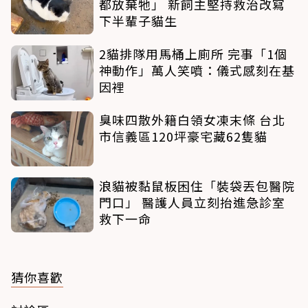
都放棄牠」 新飼主堅持救治改寫
下半輩子貓生
2貓排隊用馬桶上廁所 完事「1個
神動作」萬人笑噴：儀式感刻在基
因裡
臭味四散外籍白領女凍末條 台北
市信義區120坪豪宅藏62隻貓
浪貓被黏鼠板困住「裝袋丟包醫院
門口」 醫護人員立刻抬進急診室
救下一命
猜你喜歡