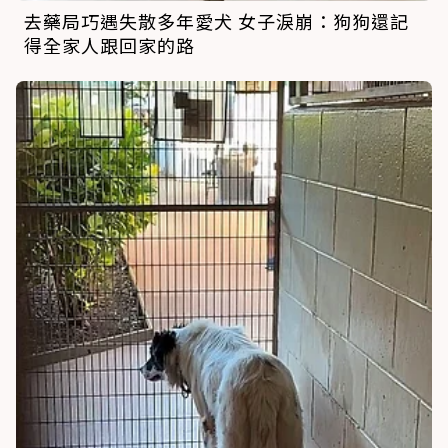
去藥局巧遇失散多年愛犬 女子淚崩：狗狗還記
得全家人跟回家的路