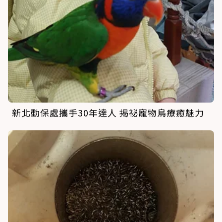
新北動保處攜手30年達人 揭祕寵物鳥療癒魅力