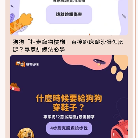
狗狗「拒走寵物樓梯」直接跳床跳沙發怎麼
辦？專家訓練法必學