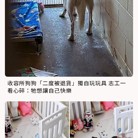
收容所狗狗「二度被退貨」獨自玩玩具 志工一
看心碎：牠想讓自己快樂