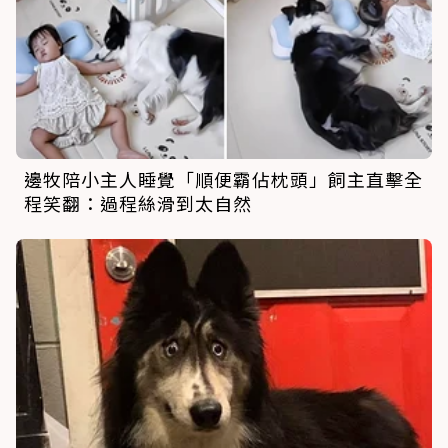
邊牧陪小主人睡覺「順便霸佔枕頭」飼主直擊全
程笑翻：過程絲滑到太自然