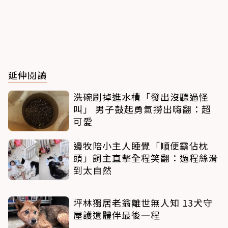
延伸閱讀
洗碗刷掉進水槽「發出沒聽過怪
叫」 男子鼓起勇氣撈出嗨翻：超
可愛
邊牧陪小主人睡覺「順便霸佔枕
頭」飼主直擊全程笑翻：過程絲滑
到太自然
坪林獨居老翁離世無人知 13犬守
屋護遺體伴最後一程