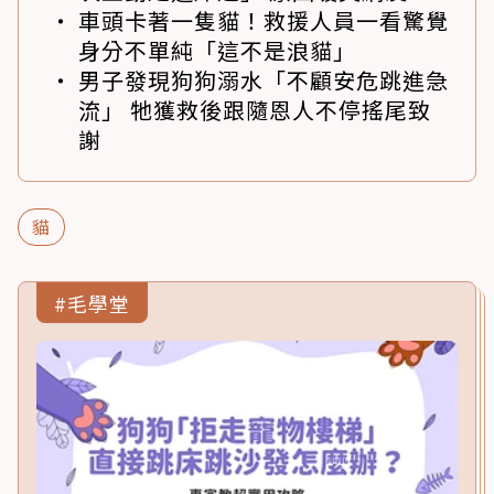
車頭卡著一隻貓！救援人員一看驚覺
身分不單純「這不是浪貓」
男子發現狗狗溺水「不顧安危跳進急
流」 牠獲救後跟隨恩人不停搖尾致
謝
貓
#毛學堂