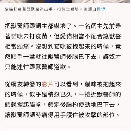
貓貓打疫苗對獸醫師出手，把飼主嚇壞。圖擷自
微博
把獸醫師跟飼主都嚇壞了。一名飼主先前帶
著
貓
咪去打疫苗，但愛貓相當不配合讓獸醫
相當頭痛。沒想到貓咪被抱起來的時候，竟
然順手一掌就往獸醫師後腦巴下去，讓奴才
只能連忙跟獸醫師道歉。
從網友轉發的
影片
可以看到，貓咪被抱起來
的時候，似乎是積怨已久，一接近獸醫師的
頭就揮起貓拳，鎖定後腦杓使勁地巴下去，
讓獸醫師頓時痛得用手護住被攻擊的部位。