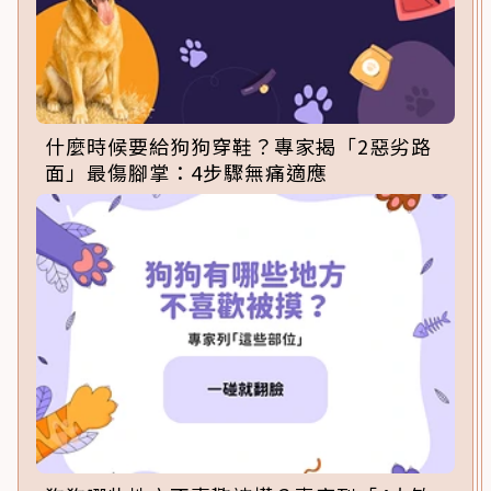
什麼時候要給狗狗穿鞋？專家揭「2惡劣路
面」最傷腳掌：4步驟無痛適應