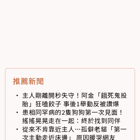
推薦新聞
主人剛離開秒失守！阿金「餓死鬼投
胎」狂嗑餃子 事後1舉動反被讚爆
患相同罕病的2隻狗狗第一次見面！
搖搖晃晃走在一起：終於找到同伴
從來不肯靠近主人…孤僻老貓「第一
次主動走近床邊」 原因暖哭網友