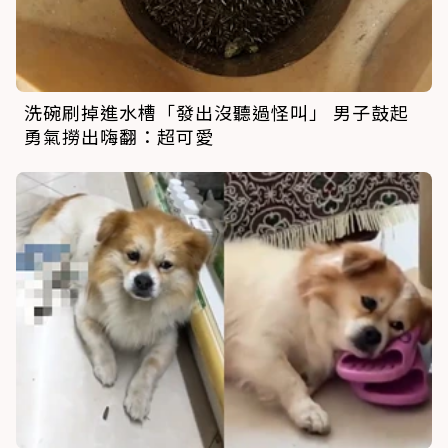
洗碗刷掉進水槽「發出沒聽過怪叫」 男子鼓起
勇氣撈出嗨翻：超可愛