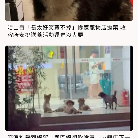
哈士奇「長太好笑賣不掉」慘遭寵物店拋棄 收
容所安排送養活動還是沒人要
流浪狗熱到絕望「趴門縫想吹冷氣」…飯店下一