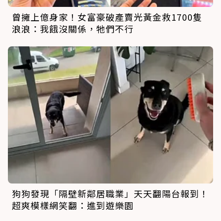
曾擁上億身家！女富豪破產賣光黃金救1700隻
浪浪：我餓沒關係，牠們不行
狗狗發現「隔壁新鄰居職業」天天翻陽台報到！
超爽模樣網笑翻：進到遊樂園