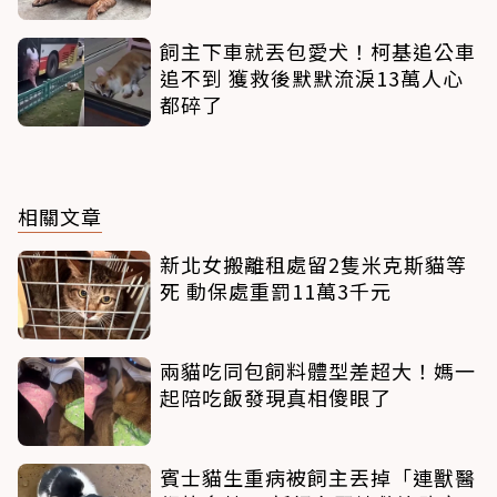
飼主下車就丟包愛犬！柯基追公車
追不到 獲救後默默流淚13萬人心
都碎了
相關文章
新北女搬離租處留2隻米克斯貓等
死 動保處重罰11萬3千元
兩貓吃同包飼料體型差超大！媽一
起陪吃飯發現真相傻眼了
賓士貓生重病被飼主丟掉「連獸醫