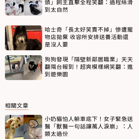
頭」飼主直擊全程笑翻：過程絲滑
到太自然
哈士奇「長太好笑賣不掉」慘遭寵
物店拋棄 收容所安排送養活動還
是沒人要
狗狗發現「隔壁新鄰居職業」天天
翻陽台報到！超爽模樣網笑翻：進
到遊樂園
相關文章
小奶貓怕人躲車底下！女子緊急送
醫「獸醫一句話讓萬人淚崩」：人
類太過份