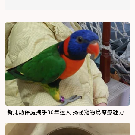
新北動保處攜手30年達人 揭祕寵物鳥療癒魅力