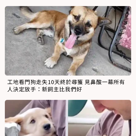
工地看門狗走失10天終於尋獲 見鼻酸一幕所有
人決定放手：新飼主比我們好