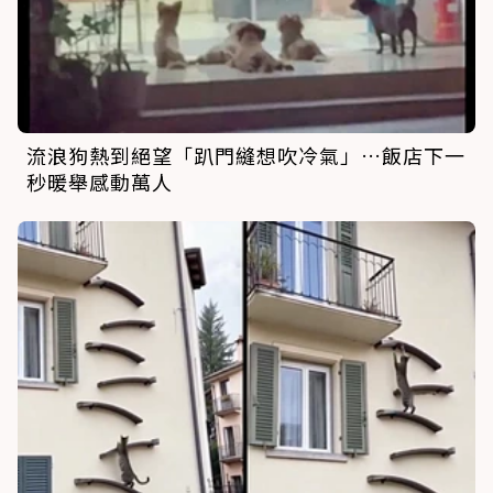
流浪狗熱到絕望「趴門縫想吹冷氣」…飯店下一
秒暖舉感動萬人