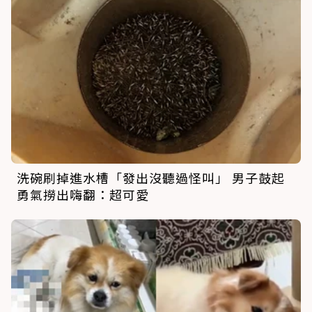
洗碗刷掉進水槽「發出沒聽過怪叫」 男子鼓起
勇氣撈出嗨翻：超可愛