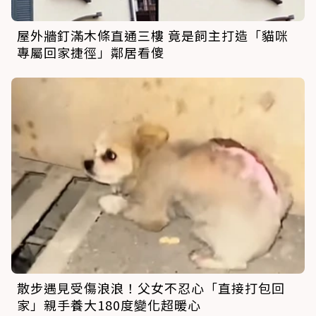
屋外牆釘滿木條直通三樓 竟是飼主打造「貓咪
專屬回家捷徑」鄰居看傻
散步遇見受傷浪浪！父女不忍心「直接打包回
家」親手養大180度變化超暖心