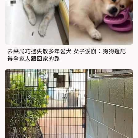
去藥局巧遇失散多年愛犬 女子淚崩：狗狗還記
得全家人跟回家的路