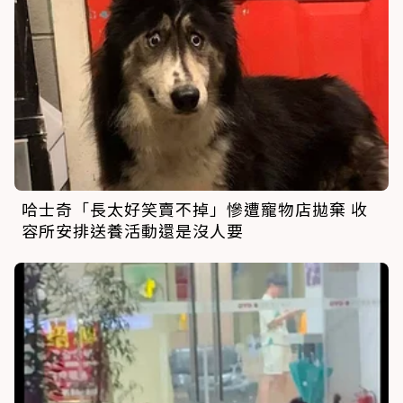
哈士奇「長太好笑賣不掉」慘遭寵物店拋棄 收
容所安排送養活動還是沒人要