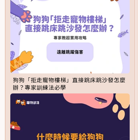
狗狗「拒走寵物樓梯」直接跳床跳沙發怎麼
辦？專家訓練法必學