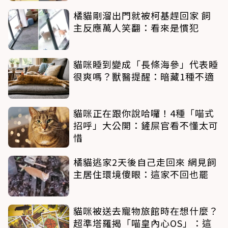
橘貓剛溜出門就被柯基趕回家 飼
主反應萬人笑翻：看來是慣犯
貓咪睡到變成「長條海參」代表睡
很爽嗎？獸醫提醒：暗藏1種不適
貓咪正在跟你說哈囉！4種「喵式
招呼」大公開：鏟屎官看不懂太可
惜
橘貓逃家2天後自己走回來 網見飼
主居住環境傻眼：這家不回也罷
貓咪被送去寵物旅館時在想什麼？
超準塔羅揭「喵皇內心OS」：這