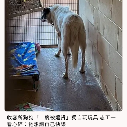
收容所狗狗「二度被退貨」獨自玩玩具 志工一
看心碎：牠想讓自己快樂