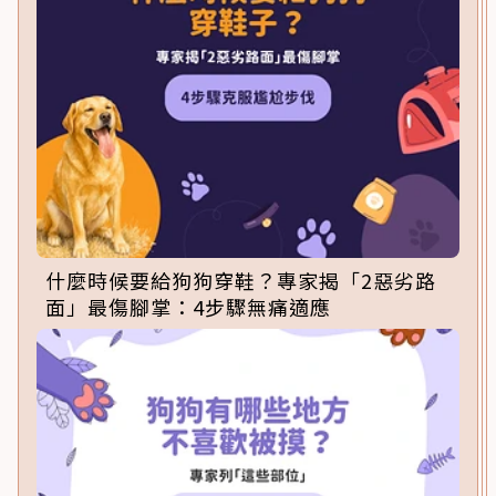
什麼時候要給狗狗穿鞋？專家揭「2惡劣路
面」最傷腳掌：4步驟無痛適應