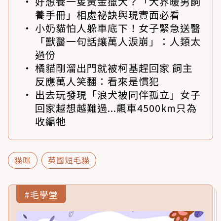
好想養一隻黃金獵犬？「犬界暖男飼
養手冊」相處祕訣與現實面必看
小奶貓怕人躲車底下！女子緊急送醫
「獸醫一句話讓萬人淚崩」：人類太
過份
橘貓剛溜出門就被柯基趕回家 飼主
反應萬人笑翻：看來是慣犯
出去玩發現「浪犬被同伴孤立」女子
回家越想越難過...飆車4500km只為
收編牠
貓咪
英國短毛貓
#毛學堂