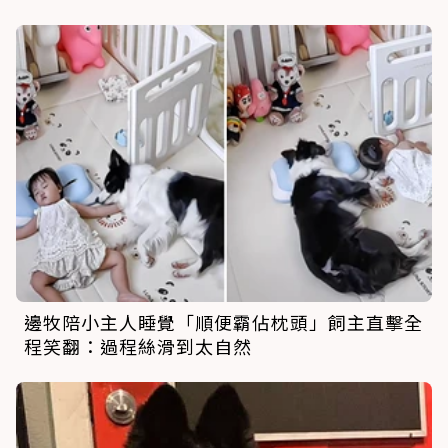
邊牧陪小主人睡覺「順便霸佔枕頭」飼主直擊全
程笑翻：過程絲滑到太自然