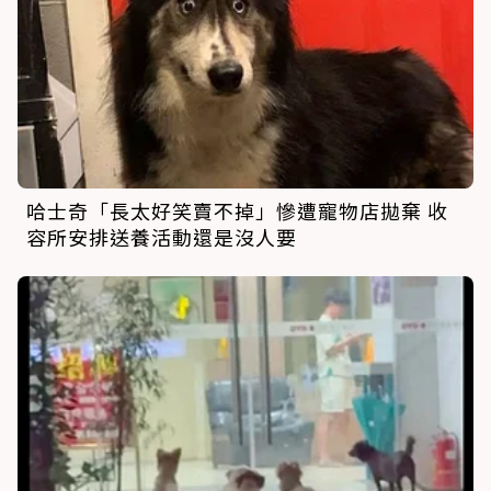
哈士奇「長太好笑賣不掉」慘遭寵物店拋棄 收
容所安排送養活動還是沒人要