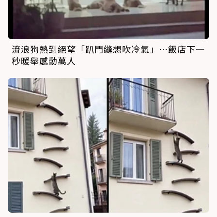
流浪狗熱到絕望「趴門縫想吹冷氣」…飯店下一
秒暖舉感動萬人