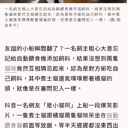
一名飼主粗心大意忘記給自動餵食機添加飼料，結果沒想到兩
隻貓咪竟然互相猜忌起來，認為是對方偷吃自己飼料，其中賓
士貓還氣噗噗壓著橘貓的頭，就像是在審問犯人一樣。 (圖/取
自影片)
友誼的小船瞬間翻了？一名飼主粗心大意忘
記給自動餵食機添加飼料，結果沒想到兩隻
貓咪
竟然互相猜忌起來，認為是對方偷吃自
己飼料，其中賓士貓還氣噗噗壓著橘貓的
頭，就像是在審問犯人一樣。
抖音一名網友「是小貓阿」上船一段爆笑影
片，一隻賓士貓跟橘貓兩隻貓咪呆坐在
自動
餵食器
前面等放飯，等半天遲遲都沒東西出