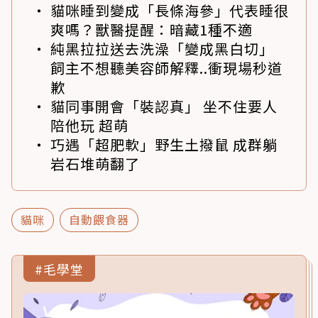
貓咪睡到變成「長條海參」代表睡很
爽嗎？獸醫提醒：暗藏1種不適
純黑拉拉送去洗澡「變成黑白切」
飼主不想聽美容師解釋..衝現場秒道
歉
貓同事開會「裝認真」 坐不住要人
陪他玩 超萌
巧遇「超肥軟」野生土撥鼠 成群躺
岩石堆萌翻了
貓咪
自動餵食器
#毛學堂