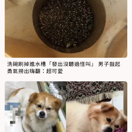
洗碗刷掉進水槽「發出沒聽過怪叫」 男子鼓起
勇氣撈出嗨翻：超可愛