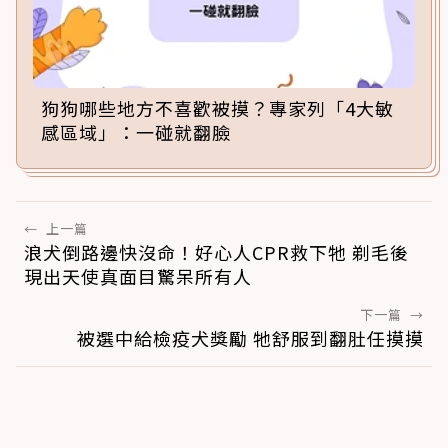
狗狗哪些地方不喜歡被摸？專家列「4大敏
感區域」：一碰就翻臉
←
上一篇
浪犬倒路邊快沒命！好心人CPR救下牠 剃毛後
現出天使真面目驚呆所有人
下一篇
→
被選中給檢疫犬獎勵 牠舒服到翻肚任摸摸