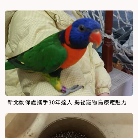
新北動保處攜手30年達人 揭祕寵物鳥療癒魅力