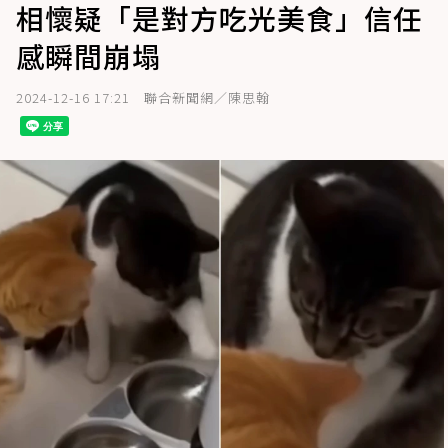
相懷疑「是對方吃光美食」信任
感瞬間崩塌
2024-12-16 17:21
聯合新聞網／陳思翰