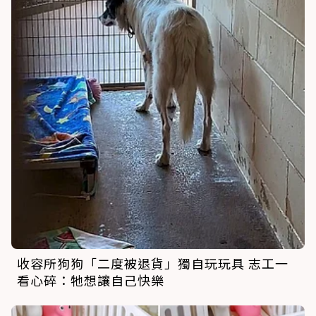
收容所狗狗「二度被退貨」獨自玩玩具 志工一
看心碎：牠想讓自己快樂