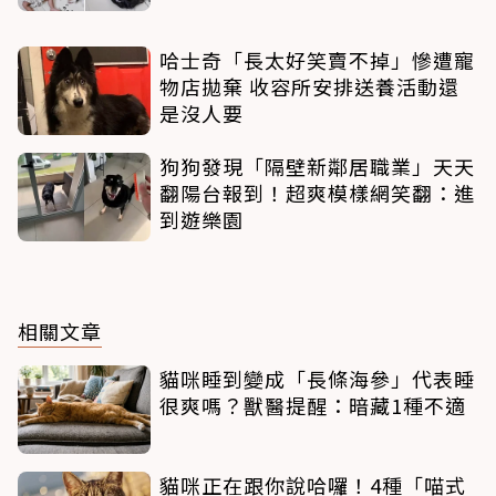
哈士奇「長太好笑賣不掉」慘遭寵
物店拋棄 收容所安排送養活動還
是沒人要
狗狗發現「隔壁新鄰居職業」天天
翻陽台報到！超爽模樣網笑翻：進
到遊樂園
相關文章
貓咪睡到變成「長條海參」代表睡
很爽嗎？獸醫提醒：暗藏1種不適
貓咪正在跟你說哈囉！4種「喵式