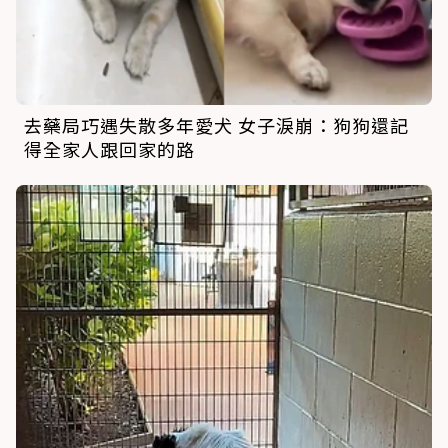
去藥局巧遇失散多年愛犬 女子淚崩：狗狗還記
得全家人跟回家的路