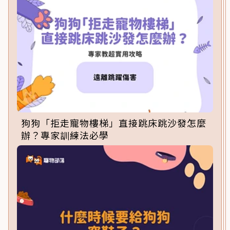
狗狗「拒走寵物樓梯」直接跳床跳沙發怎麼
辦？專家訓練法必學