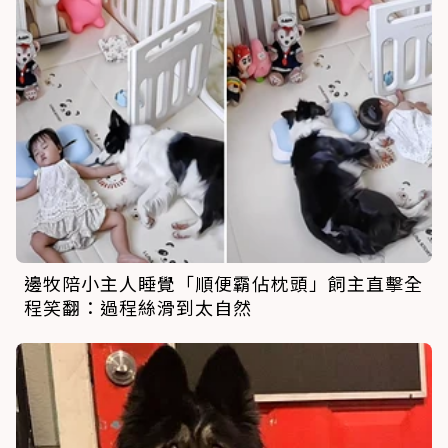
邊牧陪小主人睡覺「順便霸佔枕頭」飼主直擊全
程笑翻：過程絲滑到太自然