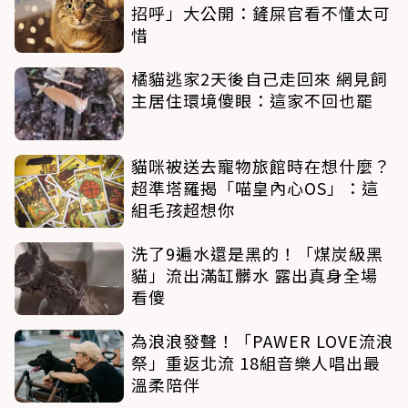
招呼」大公開：鏟屎官看不懂太可
惜
橘貓逃家2天後自己走回來 網見飼
主居住環境傻眼：這家不回也罷
貓咪被送去寵物旅館時在想什麼？
超準塔羅揭「喵皇內心OS」：這
組毛孩超想你
洗了9遍水還是黑的！「煤炭級黑
貓」流出滿缸髒水 露出真身全場
看傻
為浪浪發聲！「PAWER LOVE流浪
祭」重返北流 18組音樂人唱出最
溫柔陪伴