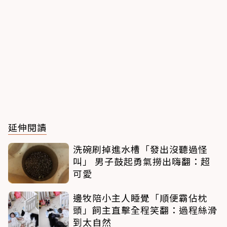
延伸閱讀
洗碗刷掉進水槽「發出沒聽過怪
叫」 男子鼓起勇氣撈出嗨翻：超
可愛
邊牧陪小主人睡覺「順便霸佔枕
頭」飼主直擊全程笑翻：過程絲滑
到太自然