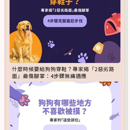
什麼時候要給狗狗穿鞋？專家揭「2惡劣路
面」最傷腳掌：4步驟無痛適應