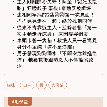
主人剛離開秒失守！阿金「餓死鬼投
胎」狂嗑餃子 事後1舉動反被讚爆
患相同罕病的2隻狗狗第一次見面！
搖搖晃晃走在一起：終於找到同伴
從來不肯靠近主人…孤僻老貓「第一
次主動走近床邊」 原因暖哭網友
車頭卡著一隻貓！救援人員一看驚覺
身分不單純「這不是浪貓」
男子發現狗狗溺水「不顧安危跳進急
流」 牠獲救後跟隨恩人不停搖尾致
謝
貓咪
山羊
貓
虎斑貓
#毛學堂