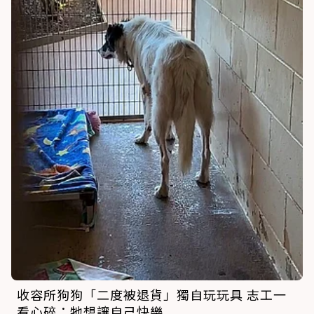
收容所狗狗「二度被退貨」獨自玩玩具 志工一
看心碎：牠想讓自己快樂