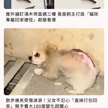
屋外牆釘滿木條直通三樓 竟是飼主打造「貓咪
專屬回家捷徑」鄰居看傻
散步遇見受傷浪浪！父女不忍心「直接打包回
家」親手養大180度變化超暖心