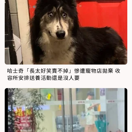
哈士奇「長太好笑賣不掉」慘遭寵物店拋棄 收
容所安排送養活動還是沒人要