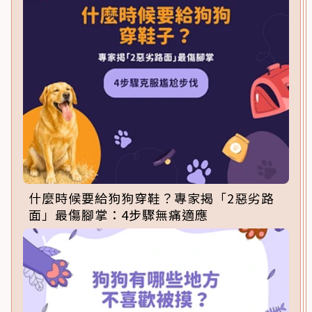
什麼時候要給狗狗穿鞋？專家揭「2惡劣路
面」最傷腳掌：4步驟無痛適應