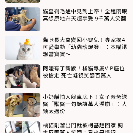
貓皇剃毛途中見到上帝！全程閉眼
冥想原地升天超享受 9千萬人笑翻
貓咪長大會變回小嬰兒！專家揭4
可愛舉動「幼貓魂爆發」：本喵還
想當寶寶～
阿嬤有了新歡！橘貓專屬VIP座位
被搶走 死亡凝視笑翻百萬人
小奶貓怕人躲車底下！女子緊急送
醫「獸醫一句話讓萬人淚崩」：人
類太過份
橘貓剛溜出門就被柯基趕回家 飼
主反應萬人笑翻：看來是慣犯