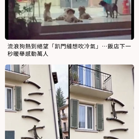
流浪狗熱到絕望「趴門縫想吹冷氣」…飯店下一
秒暖舉感動萬人