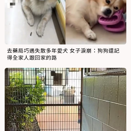
去藥局巧遇失散多年愛犬 女子淚崩：狗狗還記
得全家人跟回家的路