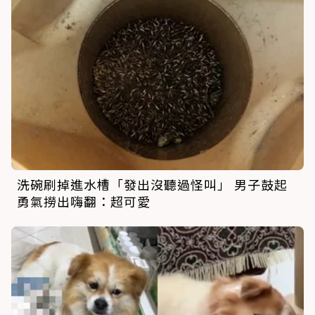
洗碗刷掉進水槽「發出沒聽過怪叫」 男子鼓起
勇氣撈出嗨翻：超可愛