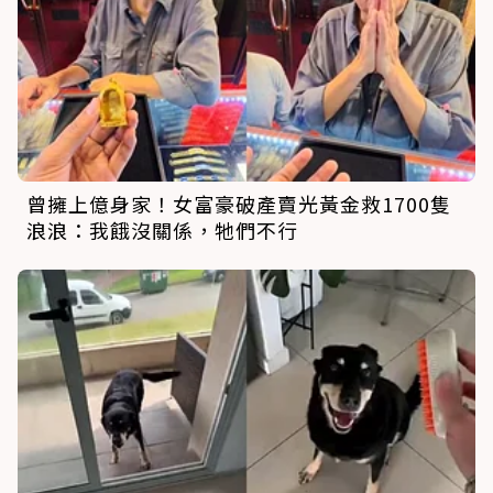
曾擁上億身家！女富豪破產賣光黃金救1700隻
浪浪：我餓沒關係，牠們不行