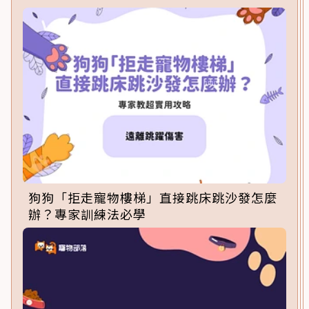
狗狗「拒走寵物樓梯」直接跳床跳沙發怎麼
辦？專家訓練法必學