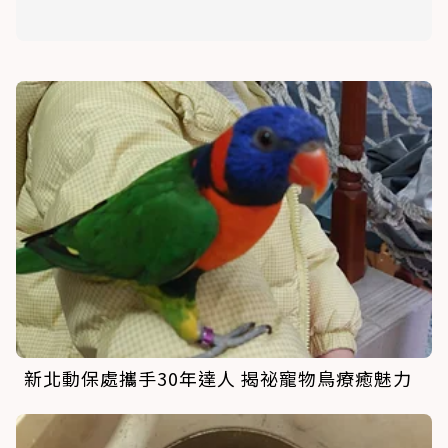
新北動保處攜手30年達人 揭祕寵物鳥療癒魅力