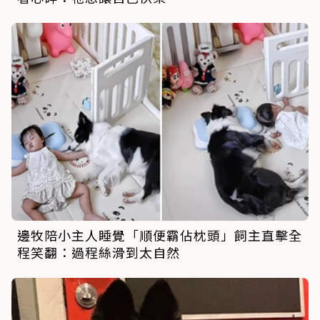
邊牧陪小主人睡覺「順便霸佔枕頭」飼主直擊全
程笑翻：過程絲滑到太自然