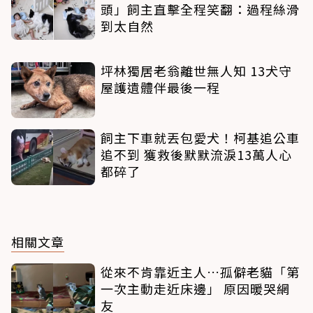
頭」飼主直擊全程笑翻：過程絲滑
到太自然
坪林獨居老翁離世無人知 13犬守
屋護遺體伴最後一程
飼主下車就丟包愛犬！柯基追公車
追不到 獲救後默默流淚13萬人心
都碎了
相關文章
從來不肯靠近主人…孤僻老貓「第
一次主動走近床邊」 原因暖哭網
友