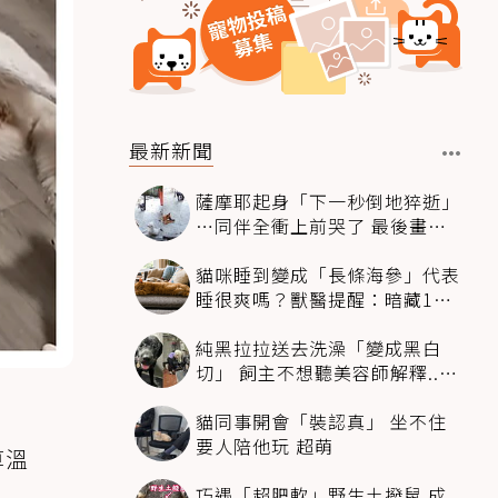
最新新聞
薩摩耶起身「下一秒倒地猝逝」
…同伴全衝上前哭了 最後畫面
逼哭萬人
貓咪睡到變成「長條海參」代表
睡很爽嗎？獸醫提醒：暗藏1種
不適
純黑拉拉送去洗澡「變成黑白
切」 飼主不想聽美容師解釋..衝
現場秒道歉
貓同事開會「裝認真」 坐不住
要人陪他玩 超萌
算溫
巧遇「超肥軟」野生土撥鼠 成