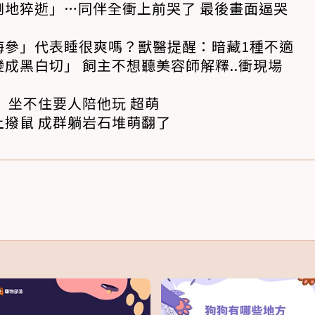
倒地猝逝」…同伴全衝上前哭了 最後畫面逼哭
海參」代表睡很爽嗎？獸醫提醒：暗藏1種不適
成黑白切」 飼主不想聽美容師解釋..衝現場
 坐不住要人陪他玩 超萌
撥鼠 成群躺岩石堆萌翻了