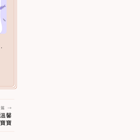
一篇
→
 溫馨
寶寶