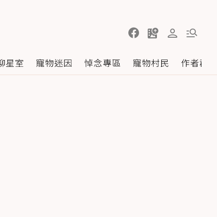
聊星室
寵物迷因
悼念專區
寵物村民
作者群