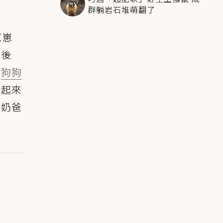
群躺岩石堆萌翻了
崽崽
寶後
些
狗狗
看起來
祥奶爸