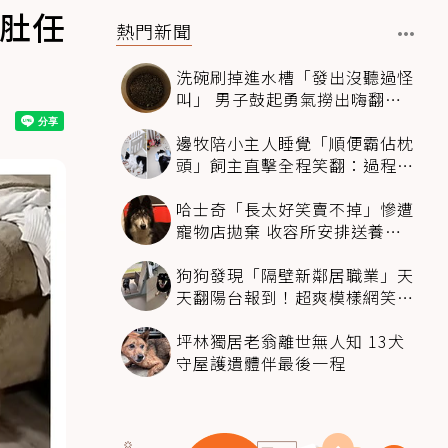
翻肚任
熱門新聞
洗碗刷掉進水槽「發出沒聽過怪
叫」 男子鼓起勇氣撈出嗨翻：
超可愛
邊牧陪小主人睡覺「順便霸佔枕
頭」飼主直擊全程笑翻：過程絲
滑到太自然
哈士奇「長太好笑賣不掉」慘遭
寵物店拋棄 收容所安排送養活
動還是沒人要
狗狗發現「隔壁新鄰居職業」天
天翻陽台報到！超爽模樣網笑
翻：進到遊樂園
坪林獨居老翁離世無人知 13犬
守屋護遺體伴最後一程