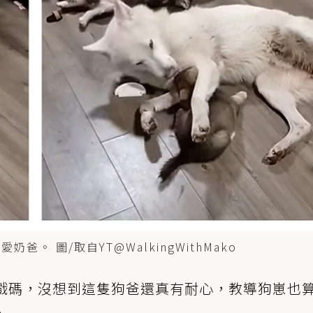
 圖/取自YT@WalkingWithMako
怒戲碼，沒想到這隻狗爸還真有耐心，教導狗崽也
。