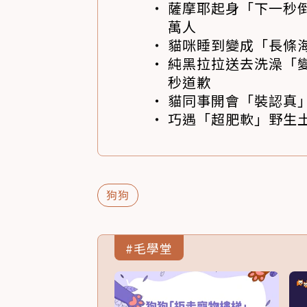
薩摩耶起身「下一秒
萬人
貓咪睡到變成「長條
純黑拉拉送去洗澡「變
秒道歉
貓同事開會「裝認真」
巧遇「超肥軟」野生土
狗狗
#毛學堂