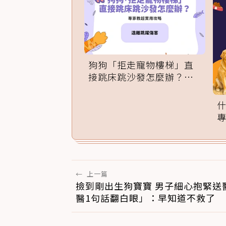
狗狗「拒走寵物樓梯」直
接跳床跳沙發怎麼辦？專
家訓練法必學
←
上一篇
撿到剛出生狗寶寶 男子細心抱緊送
醫1句話翻白眼」：早知道不救了