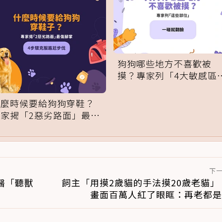
狗狗哪些地方不喜歡被
摸？專家列「4大敏感區
域」：一碰就翻臉
什麼時候要給狗狗穿鞋？
專家揭「2惡劣路面」最傷
腳掌：4步驟無痛適應
下
醫「聽獸
飼主「用摸2歲貓的手法摸20歲老貓」
畫面百萬人紅了眼眶：再老都是