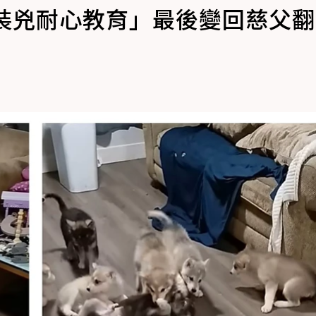
「裝兇耐心教育」最後變回慈父