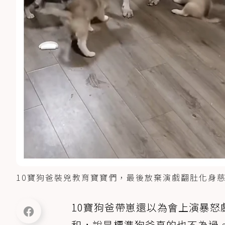
10寶狗爸裝兇教育寶寶們，最後放棄演戲翻肚化身慈愛奶爸。
10寶狗爸帶崽還以為會上演暴
和，說是標準狗爸真的也不為過