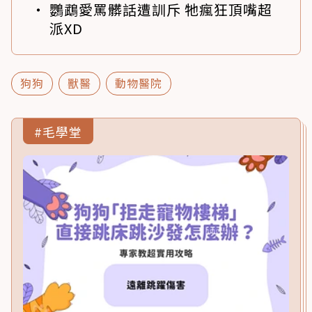
鸚鵡愛罵髒話遭訓斥 牠瘋狂頂嘴超
派XD
狗狗
獸醫
動物醫院
#毛學堂