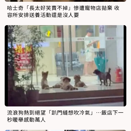
哈士奇「長太好笑賣不掉」慘遭寵物店拋棄 收
容所安排送養活動還是沒人要
流浪狗熱到絕望「趴門縫想吹冷氣」…飯店下一
秒暖舉感動萬人