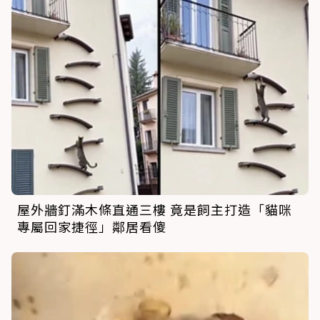
屋外牆釘滿木條直通三樓 竟是飼主打造「貓咪
專屬回家捷徑」鄰居看傻