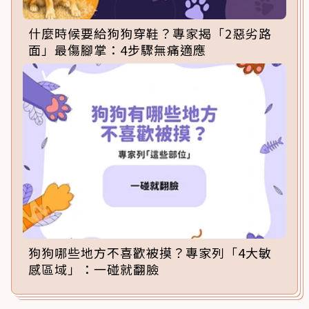
什麼時候要給狗狗穿鞋？專家揭「2惡劣路
面」最傷腳掌：4步驟無痛適應
狗狗哪些地方不喜歡被摸？專家列「4大敏
感區域」：一碰就翻臉