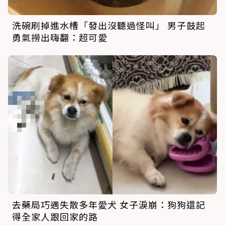
洗碗刷掉進水槽「發出沒聽過怪叫」 男子鼓起
勇氣撈出嗨翻：超可愛
去藥局巧遇失散多年愛犬 女子淚崩：狗狗還記
得全家人跟回家的路