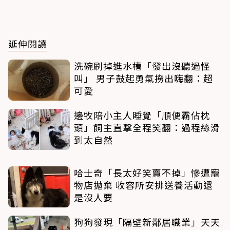
延伸閱讀
洗碗刷掉進水槽「發出沒聽過怪
叫」 男子鼓起勇氣撈出嗨翻：超
可愛
邊牧陪小主人睡覺「順便霸佔枕
頭」飼主直擊全程笑翻：過程絲滑
到太自然
哈士奇「長太好笑賣不掉」慘遭寵
物店拋棄 收容所安排送養活動還
是沒人要
狗狗發現「隔壁新鄰居職業」天天