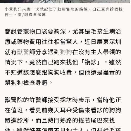
小黃狗只來過一次就記住了動物醫院的路線，自己直奔診間找
醫生。圖/翻攝自微博
都說養寵物口袋要夠深，尤其是毛孩生病治
療或藥物費用往往相當驚人，近日廣東深圳
就有
獸醫
師分享遇到
狗狗
在沒有主人帶領的
情況下，竟然自己跑來找他「複診」，雖然
不知道該怎麼跟狗狗收費，但他還是盡責的
幫狗狗檢查身體。
獸醫院的許醫師接受採訪時表示，當時他正
在值班，看見前幾天耳朵受傷來看診的狗狗
跑進診所，而且熟門熟路的搖著尾巴來找
他，雖然好奇怎麼不見狗主人，但想說毛孩