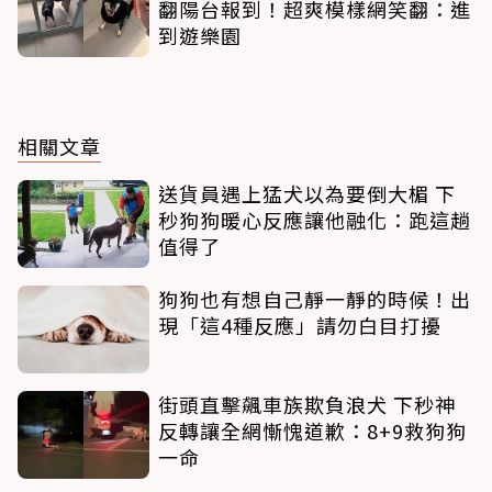
翻陽台報到！超爽模樣網笑翻：進
到遊樂園
相關文章
送貨員遇上猛犬以為要倒大楣 下
秒狗狗暖心反應讓他融化：跑這趟
值得了
狗狗也有想自己靜一靜的時候！出
現「這4種反應」請勿白目打擾
街頭直擊飆車族欺負浪犬 下秒神
反轉讓全網慚愧道歉：8+9救狗狗
一命