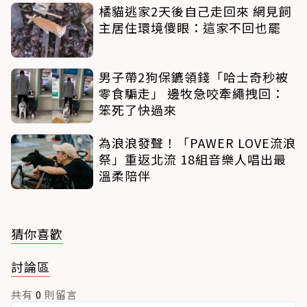
橘貓逃家2天後自己走回來 網見飼
主居住環境傻眼：這家不回也罷
男子帶2狗保鑣領錢「哈士奇秒被
零食騙走」 邊牧急咬牽繩拽回：
笨死了快過來
為浪浪發聲！「PAWER LOVE流浪
祭」重返北流 18組音樂人唱出最
溫柔陪伴
猜你喜歡
討論區
共有
0
則留言