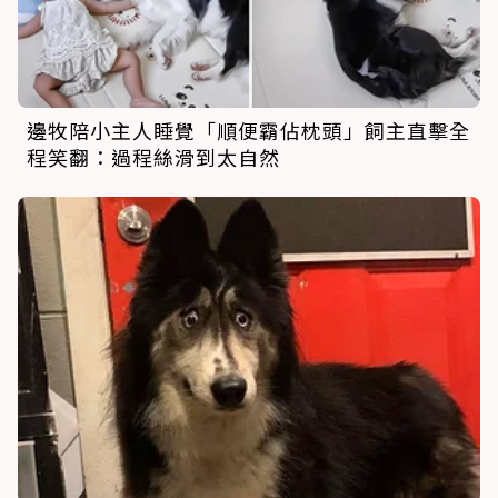
邊牧陪小主人睡覺「順便霸佔枕頭」飼主直擊全
程笑翻：過程絲滑到太自然