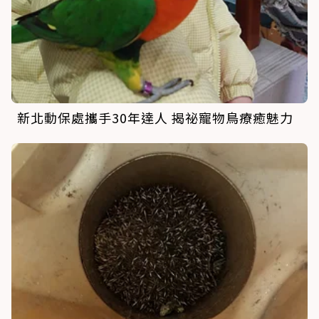
新北動保處攜手30年達人 揭祕寵物鳥療癒魅力