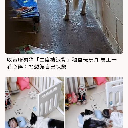
收容所狗狗「二度被退貨」獨自玩玩具 志工一
看心碎：牠想讓自己快樂