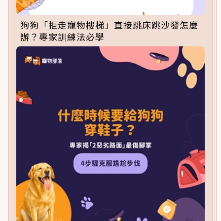
狗狗「拒走寵物樓梯」直接跳床跳沙發怎麼
辦？專家訓練法必學