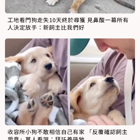
工地看門狗走失10天終於尋獲 見鼻酸一幕所有
人決定放手：新飼主比我們好
收容所小狗不敢相信自己有家 「反覆確認飼主
愛意」萬人看哭：拜託善待牠