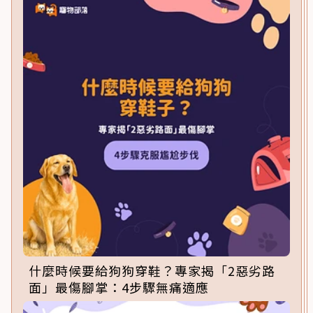
什麼時候要給狗狗穿鞋？專家揭「2惡劣路
面」最傷腳掌：4步驟無痛適應