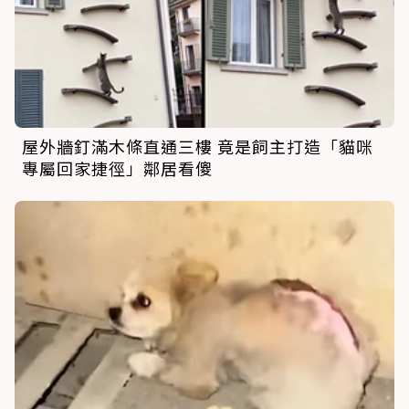
屋外牆釘滿木條直通三樓 竟是飼主打造「貓咪
專屬回家捷徑」鄰居看傻