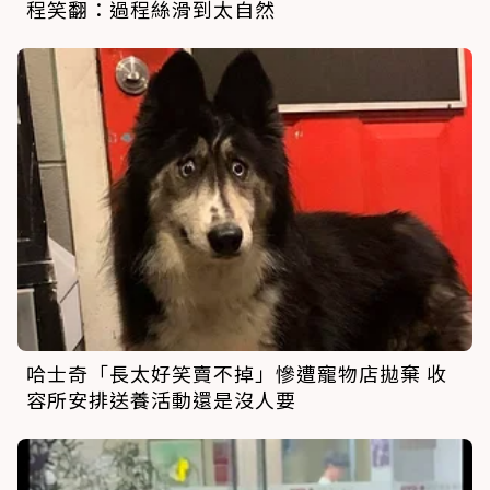
程笑翻：過程絲滑到太自然
哈士奇「長太好笑賣不掉」慘遭寵物店拋棄 收
容所安排送養活動還是沒人要