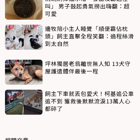
叫」 男子鼓起勇氣撈出嗨翻：超
可愛
邊牧陪小主人睡覺「順便霸佔枕
頭」飼主直擊全程笑翻：過程絲滑
到太自然
坪林獨居老翁離世無人知 13犬守
屋護遺體伴最後一程
飼主下車就丟包愛犬！柯基追公車
追不到 獲救後默默流淚13萬人心
都碎了