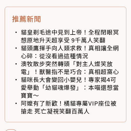
推薦新聞
貓皇剃毛途中見到上帝！全程閉眼冥
想原地升天超享受 9千萬人笑翻
貓頭鷹揮手向人類求救！真相讓全網
心碎：從沒看過這種情況
澳牧散步突然轉頭「對主人燦笑放
電」！獸醫指不是巧合：真相超窩心
貓咪長大會變回小嬰兒！專家揭4可
愛舉動「幼貓魂爆發」：本喵還想當
寶寶～
阿嬤有了新歡！橘貓專屬VIP座位被
搶走 死亡凝視笑翻百萬人