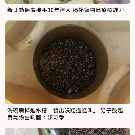
新北動保處攜手30年達人 揭祕寵物鳥療癒魅力
洗碗刷掉進水槽「發出沒聽過怪叫」 男子鼓起
勇氣撈出嗨翻：超可愛