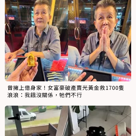
曾擁上億身家！女富豪破產賣光黃金救1700隻
浪浪：我餓沒關係，牠們不行