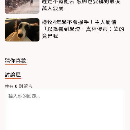
趕走不肯離去 跛腳也要撐到最後
萬人淚崩
邊牧4年學不會握手！主人崩潰
「以為養到學渣」真相傻眼：笨的
竟是我
猜你喜歡
討論區
共有
0
則留言