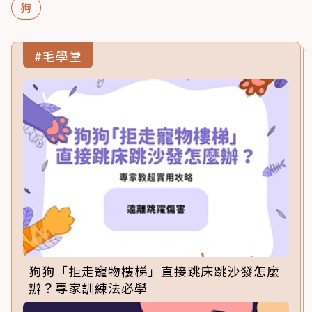
狗
#毛學堂
狗狗「拒走寵物樓梯」直接跳床跳沙發怎麼
辦？專家訓練法必學