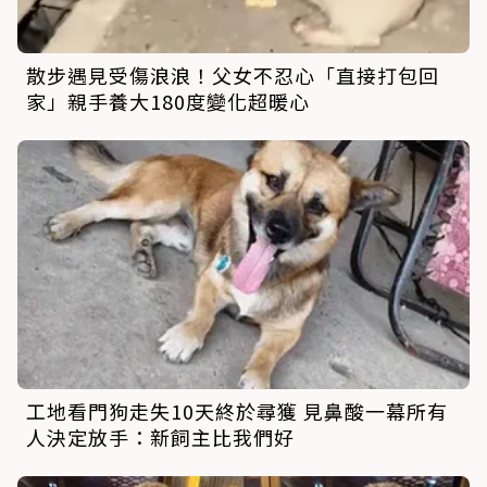
散步遇見受傷浪浪！父女不忍心「直接打包回
家」親手養大180度變化超暖心
工地看門狗走失10天終於尋獲 見鼻酸一幕所有
人決定放手：新飼主比我們好