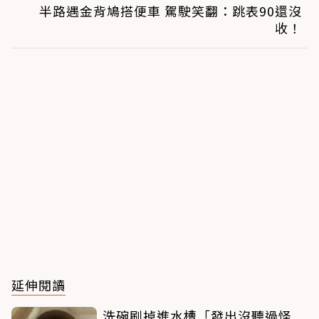
半路遇金背鳩搭便車 駕駛笑翻：跳表90還沒
收！
延伸閱讀
洗碗刷掉進水槽「發出沒聽過怪