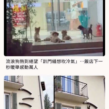
流浪狗熱到絕望「趴門縫想吹冷氣」…飯店下一
秒暖舉感動萬人