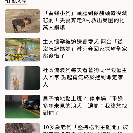
相關文章
「蜜蜂小狗」頭腫到像豬頭背後藏
悲劇！夫妻奔走8村救出受困的牠
萬人讚爆
主人懷孕被迫送養愛犬 阿金「從
沒忘記媽媽」淋雨奔回家探望全家
都後悔了
社區流浪狗每天看著狗同伴跟著主
人回家 鼓起勇氣終於遇到命定家
人
男子換地點上班 在停車場「重逢
多年未見的浪犬」淚崩：我終於找
到你了
10多歲老狗「堅持送飼主離開」被