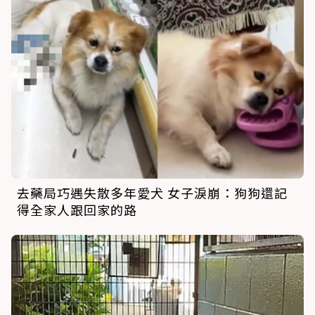
去藥局巧遇失散多年愛犬 女子淚崩：狗狗還記
得全家人跟回家的路