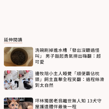
延伸閱讀
洗碗刷掉進水槽「發出沒聽過怪
叫」 男子鼓起勇氣撈出嗨翻：超
可愛
邊牧陪小主人睡覺「順便霸佔枕
頭」飼主直擊全程笑翻：過程絲滑
到太自然
坪林獨居老翁離世無人知 13犬守
屋護遺體伴最後一程