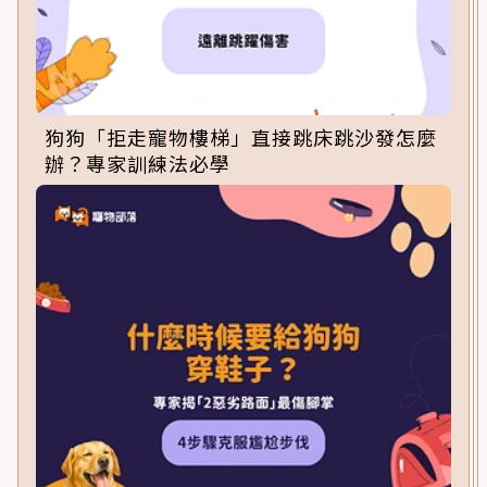
狗狗「拒走寵物樓梯」直接跳床跳沙發怎麼
辦？專家訓練法必學