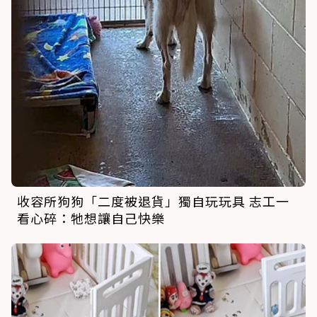
收容所狗狗「二度被退貨」獨自玩玩具 志工一
看心碎：牠想讓自己快樂