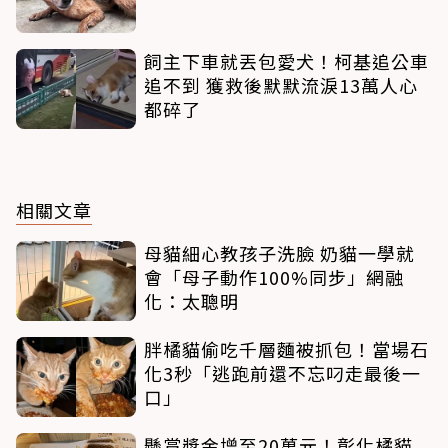
飼主下車就丟包愛犬！柯基追公車
追不到 獲救後默默流淚13萬人心
都碎了
相關文章
母貓細心教孩子洗臉 奶貓一學就
會「母子動作100%同步」網融
化：太聰明
胖橘貓偷吃千層麵被抓包！當場石
化3秒「逃跑前還不忘叼走最後一
口」
懸賞獎金增至20萬元！彰化橘貓