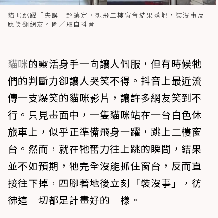
貓咪跳躍「失誤」超鎮定，想飛二樓窗台結果落地，裝沒事反
應笑翻網友。圖／取自抖音
貓咪
的靈活身手一向讓人佩服，但有時候牠
們的判斷力卻讓人哭笑不得。抖音上最近流
傳一支爆笑的貓咪影片，讓許多網友笑到不
行。只見畫面中，一隻貓咪站在一台白色休
旅車上，似乎正準備飛身一躍，跳上二樓窗
台。然而，就在牠奮力往上跳的瞬間，結果
並不如預期，牠完全沒能抓住窗台，反而直
接往下掉，四腳著地後立刻「裝沒事」，彷
彿這一切都是計畫好的一樣。