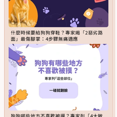
什麼時候要給狗狗穿鞋？專家揭「2惡劣路
面」最傷腳掌：4步驟無痛適應
狗狗哪些地方不喜歡被摸？專家列「4大敏