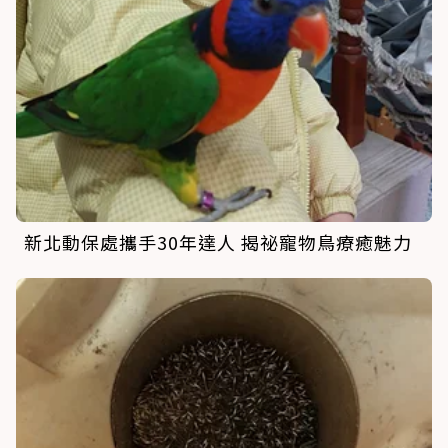
新北動保處攜手30年達人 揭祕寵物鳥療癒魅力