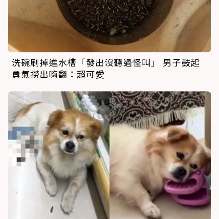
洗碗刷掉進水槽「發出沒聽過怪叫」 男子鼓起
勇氣撈出嗨翻：超可愛