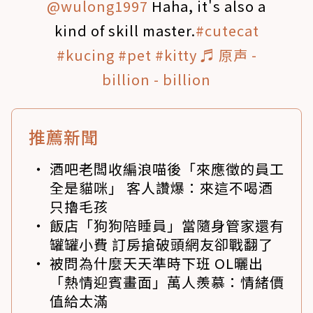
@wulong1997
Haha, it's also a
kind of skill master.
#cutecat
#kucing
#pet
#kitty
♬ 原声 -
billion - billion
推薦新聞
酒吧老闆收編浪喵後「來應徵的員工
全是貓咪」 客人讚爆：來這不喝酒
只擼毛孩
飯店「狗狗陪睡員」當隨身管家還有
罐罐小費 訂房搶破頭網友卻戰翻了
被問為什麼天天準時下班 OL曬出
「熱情迎賓畫面」萬人羨慕：情緒價
值給太滿