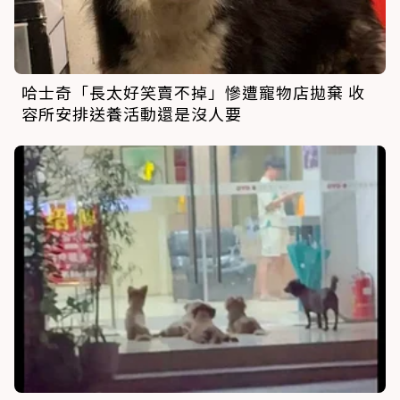
哈士奇「長太好笑賣不掉」慘遭寵物店拋棄 收
容所安排送養活動還是沒人要