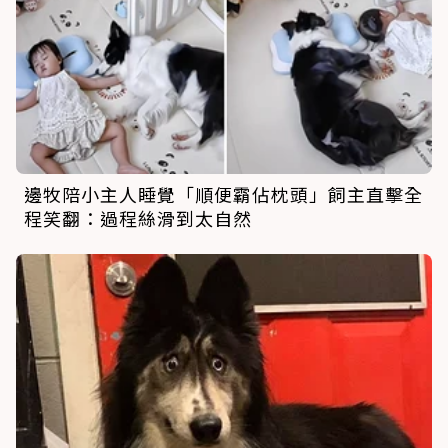
邊牧陪小主人睡覺「順便霸佔枕頭」飼主直擊全
程笑翻：過程絲滑到太自然