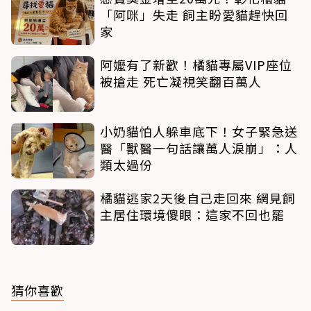
「阿咪」失走 飼主盼愛貓趕快回
家
阿嬤有了新歡！橘貓專屬VIP座位
被搶走 死亡凝視笑翻百萬人
小奶貓怕人躲車底下！女子緊急送
醫「獸醫一句話讓萬人淚崩」：人
類太過份
橘貓逃家2天後自己走回來 網見飼
主居住環境傻眼：這家不回也罷
猜你喜歡