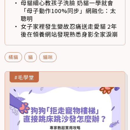
母貓細心教孩子洗臉 奶貓一學就會
「母子動作100%同步」網融化：太
聰明
女子家裡發生變故忍痛送走愛貓 2年
後在領養網站發現熟悉身影全家淚崩
橘貓
貓
貓咪
#毛學堂