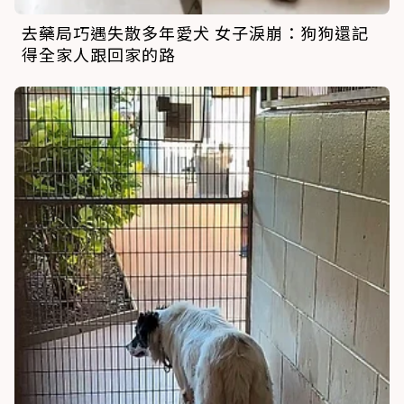
去藥局巧遇失散多年愛犬 女子淚崩：狗狗還記
得全家人跟回家的路