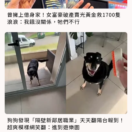
曾擁上億身家！女富豪破產賣光黃金救1700隻
浪浪：我餓沒關係，牠們不行
狗狗發現「隔壁新鄰居職業」天天翻陽台報到！
超爽模樣網笑翻：進到遊樂園