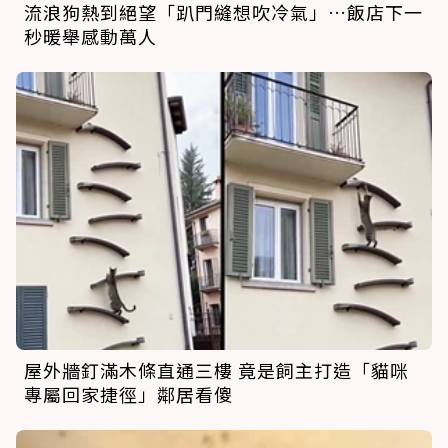
流浪狗熱到絕望「趴門縫想吹冷氣」…飯店下一
秒暖舉感動萬人
屋外牆釘滿木條直通三樓 竟是飼主打造「貓咪
專屬回家捷徑」鄰居看傻