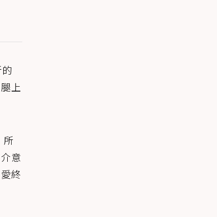
所的
的腿上
。所
不介意
的愛終