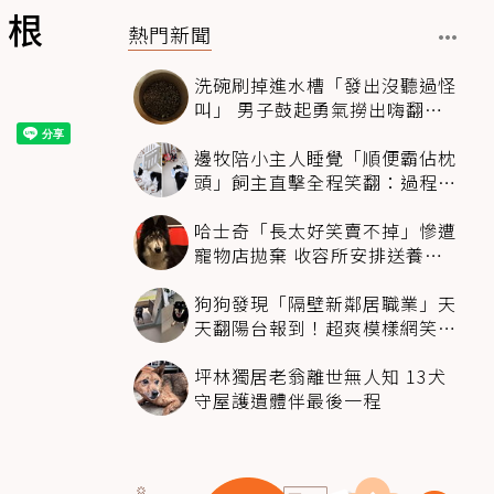
：根
熱門新聞
洗碗刷掉進水槽「發出沒聽過怪
叫」 男子鼓起勇氣撈出嗨翻：
超可愛
邊牧陪小主人睡覺「順便霸佔枕
頭」飼主直擊全程笑翻：過程絲
滑到太自然
哈士奇「長太好笑賣不掉」慘遭
寵物店拋棄 收容所安排送養活
動還是沒人要
狗狗發現「隔壁新鄰居職業」天
天翻陽台報到！超爽模樣網笑
翻：進到遊樂園
坪林獨居老翁離世無人知 13犬
守屋護遺體伴最後一程