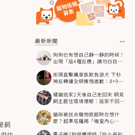
最新新聞
狗狗也有想自己靜一靜的時候！
出現「這4種反應」請勿白目打
擾
街頭直擊飆車族欺負浪犬 下秒
神反轉讓全網慚愧道歉：8+9救
狗狗一命
橘貓逃家2天後自己走回來 網見
飼主居住環境傻眼：這家不回也
罷
貓咪被送去寵物旅館時在想什
麼？超準塔羅揭「喵皇內心
是飼
OS」：這組毛孩超想你
男子帶2狗保鑣領錢「哈士奇秒
但很快