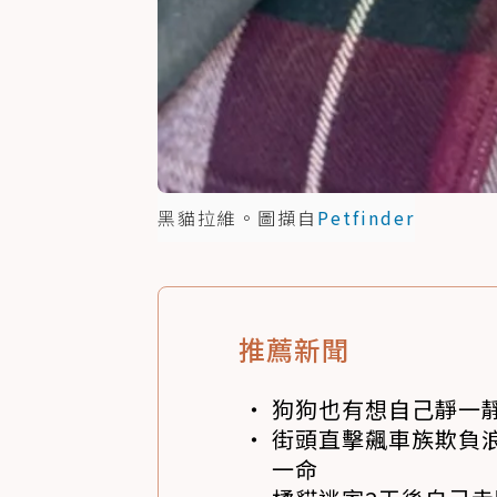
黑貓拉維。圖擷自
Petfinder
推薦新聞
狗狗也有想自己靜一
街頭直擊飆車族欺負浪
一命