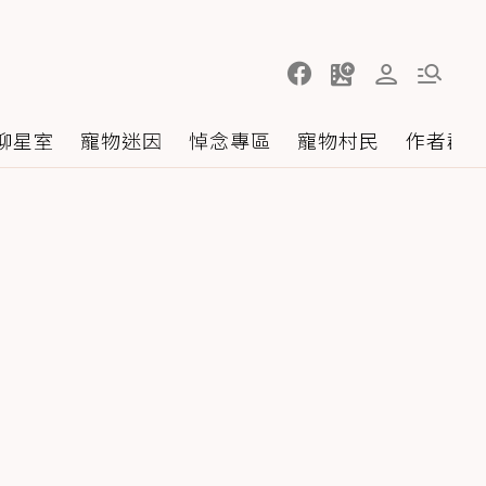
聊星室
寵物迷因
悼念專區
寵物村民
作者群