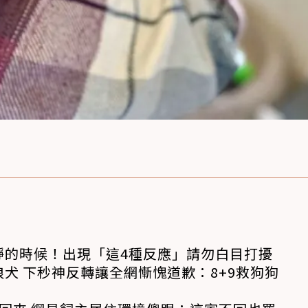
靜的時候！出現「這4種反應」請勿白目打擾
犬 下秒神反轉讓全網慚愧道歉：8+9救狗狗