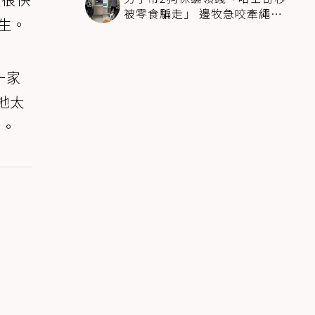
被零食騙走」 邊牧急咬牽繩拽
生。
回：笨死了快過來
一家
牠太
實。