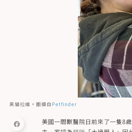
黑貓拉維。圖擷自
Petfinder
美國一間獸醫院日前來了一隻8
主一家認為
貓咪
「太過親人」因