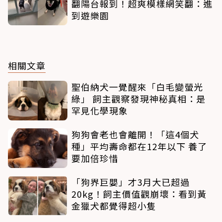
翻陽台報到！超爽模樣網笑翻：進
到遊樂園
相關文章
聖伯納犬一覺醒來「白毛變螢光
綠」 飼主觀察發現神秘真相：是
罕見化學現象
狗狗會老也會離開！「這4個犬
種」平均壽命都在12年以下 養了
要加倍珍惜
「狗界巨嬰」才3月大已超過
20kg！飼主價值觀崩壞：看到黃
金獵犬都覺得超小隻