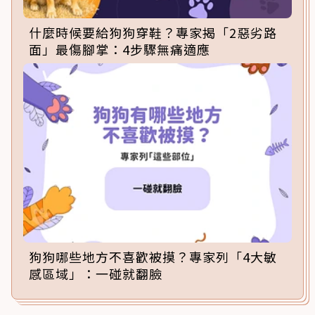
什麼時候要給狗狗穿鞋？專家揭「2惡劣路
面」最傷腳掌：4步驟無痛適應
狗狗哪些地方不喜歡被摸？專家列「4大敏
感區域」：一碰就翻臉