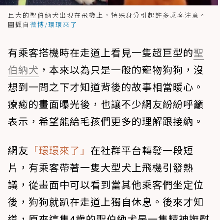
巨大的聖伯納犬出現在飛機上，特殊身分引起許多乘客注意。
圖擷自
微博/環環來了
有乘客搭機時在走道上看見一隻超巨型的
聖
伯納犬
，本來以為只是一般的寵物狗狗，沒
想到一問之下才知道背後的故事相當暖心。
療癒的畫面曝光後，也讓不少網友紛紛呼籲
表示，希望能給毛孩們更多的理解跟接納。
網友
「環環來了」
在社群平台轉發一段短
片，有乘客帶著一隻大型犬上飛機引發熱
議，從畫面中可以看到當其他乘客們坐定位
後，狗狗就趴在走道上獨自休息。後來才知
道
，原來這隻4歲的聖伯納犬是一隻精神撫慰