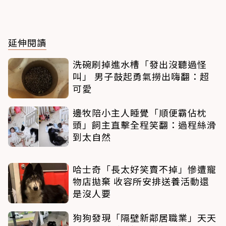
延伸閱讀
洗碗刷掉進水槽「發出沒聽過怪
叫」 男子鼓起勇氣撈出嗨翻：超
可愛
邊牧陪小主人睡覺「順便霸佔枕
頭」飼主直擊全程笑翻：過程絲滑
到太自然
哈士奇「長太好笑賣不掉」慘遭寵
物店拋棄 收容所安排送養活動還
是沒人要
狗狗發現「隔壁新鄰居職業」天天