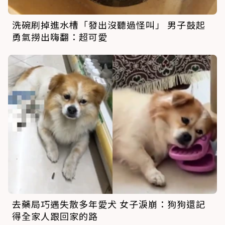
洗碗刷掉進水槽「發出沒聽過怪叫」 男子鼓起
勇氣撈出嗨翻：超可愛
去藥局巧遇失散多年愛犬 女子淚崩：狗狗還記
得全家人跟回家的路