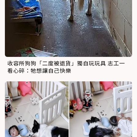
收容所狗狗「二度被退貨」獨自玩玩具 志工一
看心碎：牠想讓自己快樂