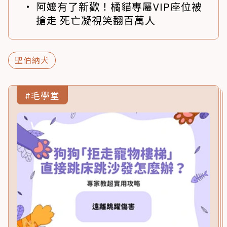
阿嬤有了新歡！橘貓專屬VIP座位被
搶走 死亡凝視笑翻百萬人
聖伯納犬
#毛學堂