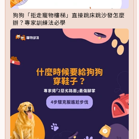
狗狗「拒走寵物樓梯」直接跳床跳沙發怎麼
辦？專家訓練法必學