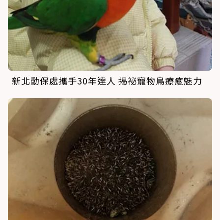
新北動保處攜手30年達人 揭祕寵物鳥療癒魅力