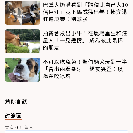
巴掌大奶喵看到「體積比自己大10
倍巨汪」竟下馬威猛出拳！揍完還
狂追威嚇：別惹朕
拍賣會救出小牛！在農場重生和汪
星人「一見鍾情」 成為彼此最棒
的朋友
不可以吃兔兔！聖伯納犬玩到一半
「冒出兩顆暴牙」 網友笑歪：以
為在咬冰塊
猜你喜歡
討論區
共有
0
則留言