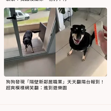
狗狗發現「隔壁新鄰居職業」天天翻陽台報到！
超爽模樣網笑翻：進到遊樂園