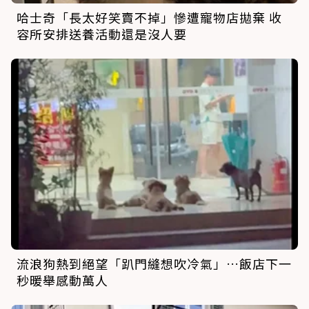
哈士奇「長太好笑賣不掉」慘遭寵物店拋棄 收
容所安排送養活動還是沒人要
流浪狗熱到絕望「趴門縫想吹冷氣」…飯店下一
秒暖舉感動萬人