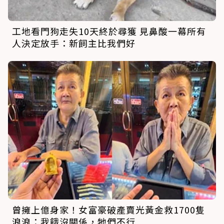
工地看門狗走失10天終於尋獲 見鼻酸一幕所有
人決定放手：新飼主比我們好
曾擁上億身家！女富豪破產賣光黃金救1700隻
浪浪：我餓沒關係，牠們不行