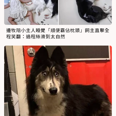
邊牧陪小主人睡覺「順便霸佔枕頭」飼主直擊全
程笑翻：過程絲滑到太自然