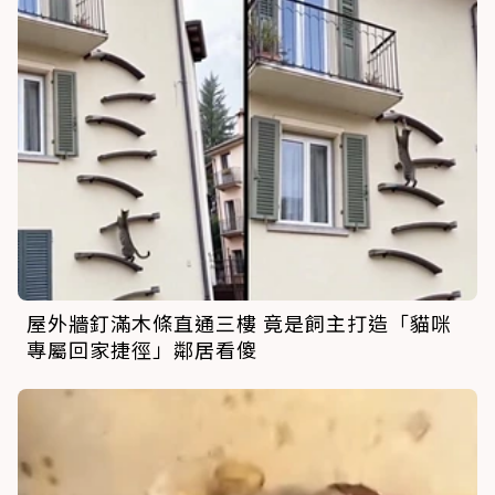
屋外牆釘滿木條直通三樓 竟是飼主打造「貓咪
專屬回家捷徑」鄰居看傻