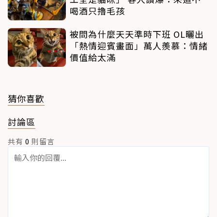
喝酒只擼毛孩
被問為什麼天天準時下班 OL曬出
「熱情迎賓畫面」萬人羨慕：情緒
價值給太滿
猜你喜歡
討論區
共有
0
則留言