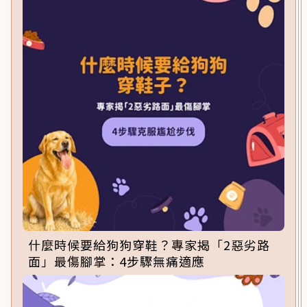
什麼時候要給狗狗穿鞋？專家揭「2惡劣路
面」最傷腳掌：4步驟無痛適應