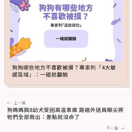
狗狗哪些地方不喜歡被摸？專家列「4大敏
感區域」：一碰就翻臉
←
上一篇
狗媽媽與8幼犬受困高溫車庫 路過外送員眼尖將
牠們全部救出：差點就沒命了
下一篇
→