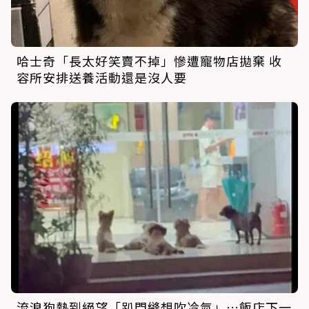
哈士奇「長太好笑賣不掉」慘遭寵物店拋棄 收
容所安排送養活動還是沒人要
流浪狗熱到絕望「趴門縫想吹冷氣」…飯店下一