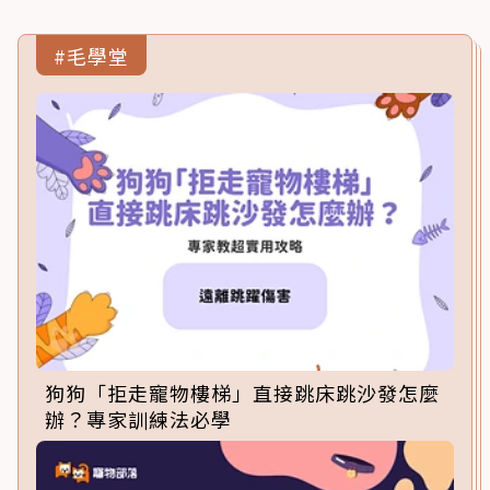
#毛學堂
狗狗「拒走寵物樓梯」直接跳床跳沙發怎麼
辦？專家訓練法必學