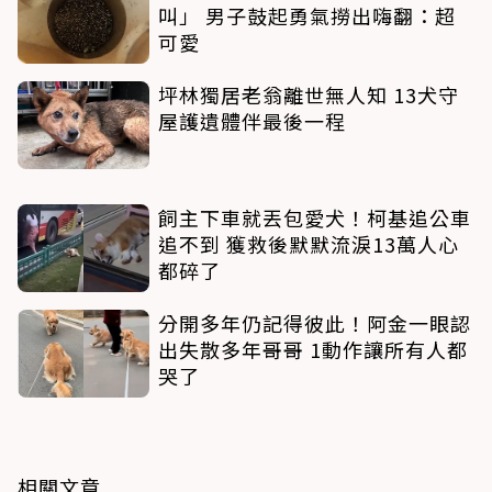
叫」 男子鼓起勇氣撈出嗨翻：超
可愛
坪林獨居老翁離世無人知 13犬守
屋護遺體伴最後一程
飼主下車就丟包愛犬！柯基追公車
追不到 獲救後默默流淚13萬人心
都碎了
分開多年仍記得彼此！阿金一眼認
出失散多年哥哥 1動作讓所有人都
哭了
相關文章