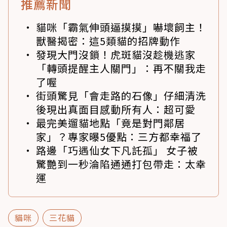
推薦新聞
貓咪「霸氣伸頭逼摸摸」嚇壞飼主！
獸醫揭密：這5類貓的招牌動作
發現大門沒鎖！虎斑貓沒趁機逃家
「轉頭提醒主人關門」：再不關我走
了喔
街頭驚見「會走路的石像」仔細清洗
後現出真面目感動所有人：超可愛
最完美遛貓地點「竟是對門鄰居
家」？專家曝5優點：三方都幸福了
路邊「巧遇仙女下凡託孤」 女子被
驚艷到一秒淪陷通通打包帶走：太幸
運
貓咪
三花貓