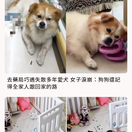
去藥局巧遇失散多年愛犬 女子淚崩：狗狗還記
得全家人跟回家的路