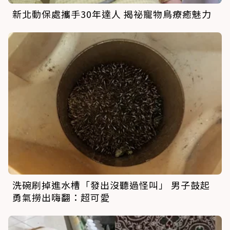
新北動保處攜手30年達人 揭祕寵物鳥療癒魅力
洗碗刷掉進水槽「發出沒聽過怪叫」 男子鼓起
勇氣撈出嗨翻：超可愛