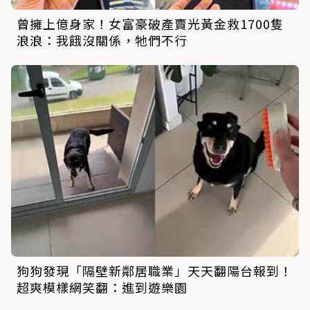
曾擁上億身家！女富豪破產賣光黃金救1700隻
浪浪：我餓沒關係，牠們不行
狗狗發現「隔壁新鄰居職業」天天翻陽台報到！
超爽模樣網笑翻：進到遊樂園