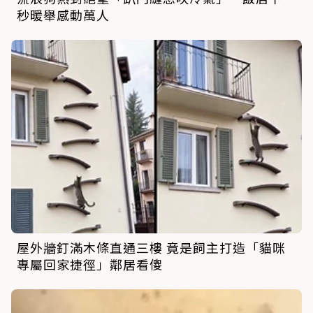
秒暖舉感動萬人
屋外牆釘滿木條直通三樓 竟是飼主打造「貓咪
專屬回家捷徑」鄰居看傻