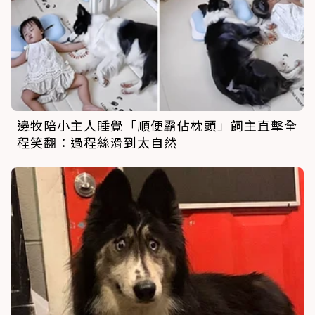
邊牧陪小主人睡覺「順便霸佔枕頭」飼主直擊全
程笑翻：過程絲滑到太自然