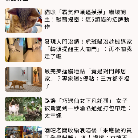
貓咪「霸氣伸頭逼摸摸」嚇壞飼
主！獸醫揭密：這5類貓的招牌動
作
發現大門沒鎖！虎斑貓沒趁機逃家
「轉頭提醒主人關門」：再不關我
走了喔
最完美遛貓地點「竟是對門鄰居
家」？專家曝5優點：三方都幸福
了
路邊「巧遇仙女下凡託孤」 女子
被驚艷到一秒淪陷通通打包帶走：
太幸運
酒吧老闆收編浪喵後「來應徵的員
工全是貓咪」 客人讚爆：來這不