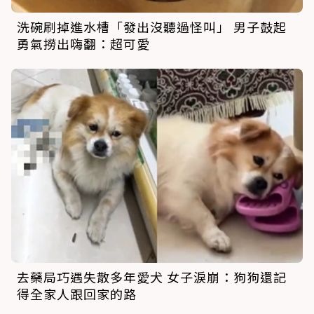
洗碗刷掉進水槽「發出沒聽過怪叫」 男子鼓起
勇氣撈出嗨翻：超可愛
去藥局巧遇失散多年愛犬 女子淚崩：狗狗還記
得全家人跟回家的路