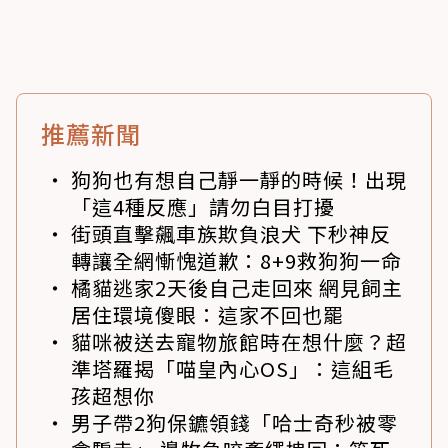
推薦新聞
狗狗也有想自己靜一靜的時候！出現
「這4種反應」請勿白目打擾
街頭直擊飆車族欺負浪犬 下秒神反
轉讓全網慚愧道歉：8+9救狗狗一命
橘貓逃家2天後自己走回來 網見飼主
居住環境傻眼：這家不回也罷
貓咪被送去寵物旅館時在想什麼？超
準塔羅揭「喵皇內心OS」：這組毛
孩超想你
男子帶2狗保鑣領錢「哈士奇秒被零