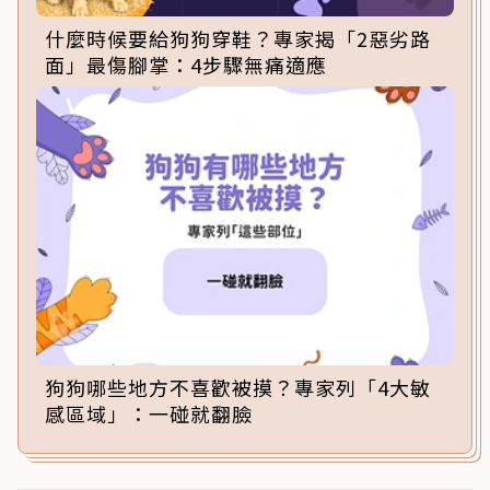
什麼時候要給狗狗穿鞋？專家揭「2惡劣路
面」最傷腳掌：4步驟無痛適應
狗狗哪些地方不喜歡被摸？專家列「4大敏
感區域」：一碰就翻臉