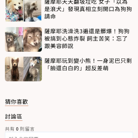
薩摩耶天天翻圾垃吃 女子「以為
是浪犬」發現真相立刻開口為狗狗
請命
薩摩耶洗澡洗3遍還是髒爆！狗狗
被搞到心態炸裂 飼主苦笑：忘了
跟美容師說
薩摩耶玩到變小熊！一身泥巴只剩
「臉還白白的」超反差萌
猜你喜歡
討論區
共有
0
則留言