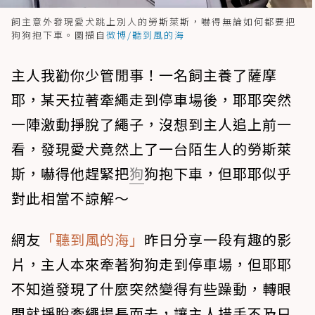
飼主意外發現愛犬跳上別人的勞斯萊斯，嚇得無論如何都要把
狗狗抱下車。圖擷自
微博/聽到風的海
主人我勸你少管閒事！一名飼主養了薩摩
耶，某天拉著牽繩走到停車場後，耶耶突然
一陣激動掙脫了繩子，沒想到主人追上前一
看，發現愛犬竟然上了一台陌生人的勞斯萊
斯，嚇得他趕緊把
狗
狗抱下車，但耶耶似乎
對此相當不諒解～
網友
「聽到風的海」
昨日分享一段有趣的影
片，主人本來牽著狗狗走到停車場，但耶耶
不知道發現了什麼突然變得有些躁動，轉眼
間就掙脫牽繩揚長而去，讓主人措手不及只