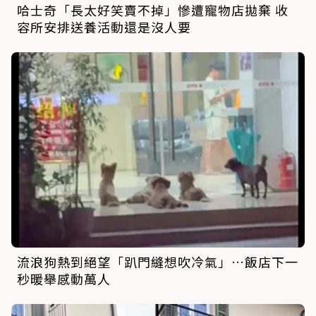
哈士奇「長太好笑賣不掉」慘遭寵物店拋棄 收
容所安排送養活動還是沒人要
流浪狗熱到絕望「趴門縫想吹冷氣」…飯店下一
秒暖舉感動萬人