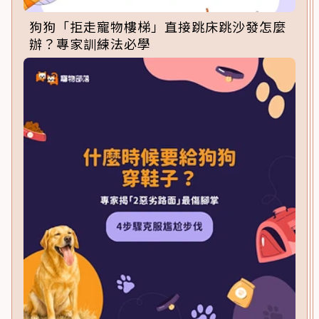
狗狗「拒走寵物樓梯」直接跳床跳沙發怎麼
辦？專家訓練法必學