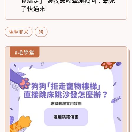
食騙走」 邊牧急咬牽繩拽回：笨死
了快過來
薩摩耶犬
狗
#毛學堂