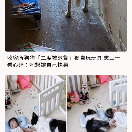
收容所狗狗「二度被退貨」獨自玩玩具 志工一
看心碎：牠想讓自己快樂