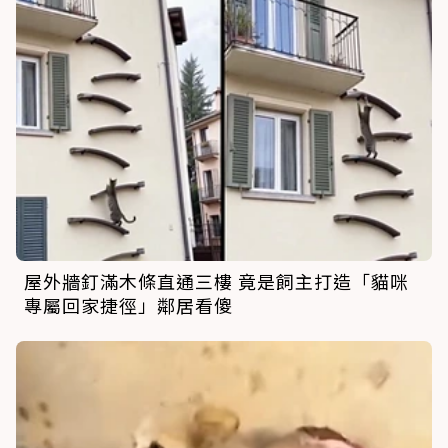
屋外牆釘滿木條直通三樓 竟是飼主打造「貓咪
專屬回家捷徑」鄰居看傻