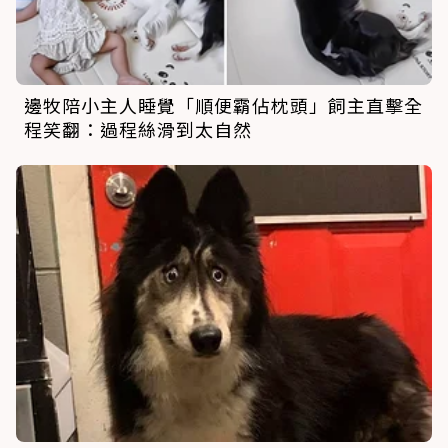
邊牧陪小主人睡覺「順便霸佔枕頭」飼主直擊全
程笑翻：過程絲滑到太自然