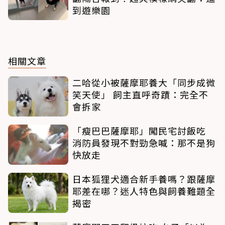
到遊樂園
相關文章
二哈從小被薩摩耶養大「同步成微
笑天使」 飼主直呼奇蹟：完全不
會拆家
「瘦巴巴薩摩耶」闖民宅討飯吃
消防員發現不對勁急喊：那不是狗
快放走
日本狐狸犬適合新手養嗎？跟薩摩
耶差在哪？迷人特色與飼養難題全
揭密