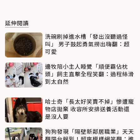
延伸閱讀
洗碗刷掉進水槽「發出沒聽過怪
叫」 男子鼓起勇氣撈出嗨翻：超
可愛
邊牧陪小主人睡覺「順便霸佔枕
頭」飼主直擊全程笑翻：過程絲滑
到太自然
哈士奇「長太好笑賣不掉」慘遭寵
物店拋棄 收容所安排送養活動還
是沒人要
狗狗發現「隔壁新鄰居職業」天天
翻陽台報到！超爽模樣網笑翻：進