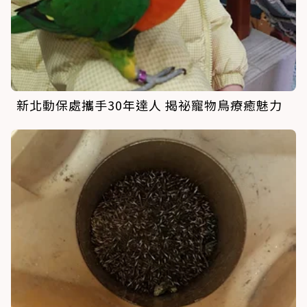
新北動保處攜手30年達人 揭祕寵物鳥療癒魅力